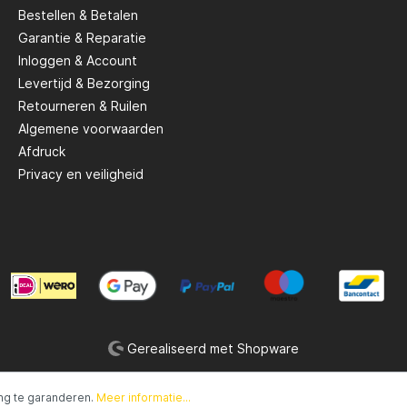
Bestellen & Betalen
Garantie & Reparatie
Savage Gear
Inloggen & Account
Levertijd & Bezorging
peare
Shimano
Retourneren & Ruilen
Algemene voorwaarden
Afdruck
Tackle Porn
Privacy en veiligheid
Troutlook
ide
Westin
Gerealiseerd met Shopware
ng te garanderen.
Meer informatie...