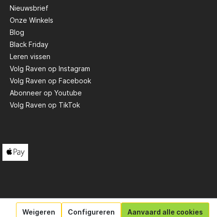
Nieuwsbrief
Onze Winkels
Scotty
Blog
Black Friday
Solar
Leren vissen
Volg Raven op Instagram
Volg Raven op Facebook
Tasty Baits
Abonneer op Youtube
Volg Raven op TikTok
Veltic Spinners
X2
Weigeren
Configureren
Aanvaard alle cookies