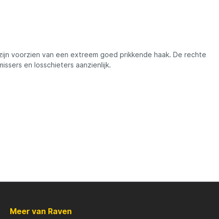
Madcat
Midnight Moon
n zijn voorzien van een extreem goed prikkende haak. De rechte
Mold Craft
ssers en losschieters aanzienlijk.
Nays
Penn
Preston
Raven
Meer van Raven
Rive