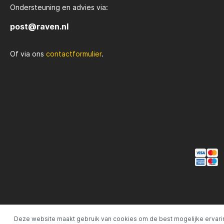
Ondersteuning en advies via:
Rozemijer
Salmo
post@raven.nl
Of via ons
contactformulier
.
Senshu
Shakes
Spiderwire
Spro
Team Deep Sea
Traxis
Viper
Waters
Yuki
Deze website maakt gebruik van cookies om de best mogelijke ervari