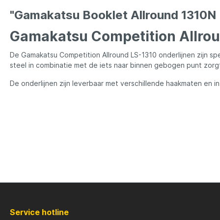
LFT
Libra L
"Gamakatsu Booklet Allround 1310N 
Mainline
Matrix
Gamakatsu Competition Allrou
De Gamakatsu Competition Allround LS-1310 onderlijnen zijn spe
Minn Kota
Mitchel
steel in combinatie met de iets naar binnen gebogen punt zorgt 
De onderlijnen zijn leverbaar met verschillende haakmaten en in v
MTC
Muck B
Ondex Spinners
Owner
Plano
Polaroi
Pro Line
Pro Tac
Service hotline
Raymarine
Rapala