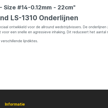
ures
Lowrance
- Size #14-0.12mm - 22cm"
Maver
nd LS-1310 Onderlijnen
ciaal ontwikkeld voor de allround wedstrijdvissers. De onderlijne
l
MK Quattro
voor een snelle en agressieve inhaking. Dit reduceert het aantal mi
erschillende lijndiktes.
oot
Nash
PB Products
d
Pole Position
kle
Prologic
Informatie
Ridgemonkey