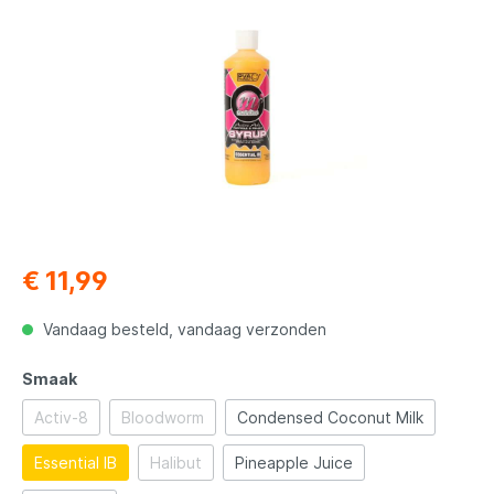
€ 11,99
Vandaag besteld, vandaag verzonden
Smaak
Activ-8
Bloodworm
Condensed Coconut Milk
Essential IB
Halibut
Pineapple Juice