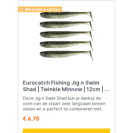
Meerdere opties
Eurocatch Fishing Jig n Swim
Shad | Twinkle Minnow | 12cm | 5
Stuks
Deze Jig n Swim Shad kun je dankzij de
vorm van de staart zeer langzaam binnen
vissen en is perfect te combineren met
lichtere loodkoppen. Iedere roofvisser zal
€ 6,75
positief verrast worden door deze shad.
Verkrijgbaar in 3 lengtes, 7.5cm, 9.5cm en
12cm.