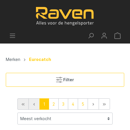
Merken
Eurocatch
Filter
1
2
3
4
5