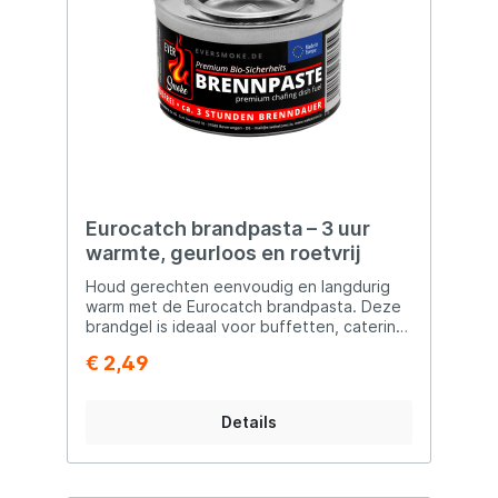
Eurocatch brandpasta – 3 uur
warmte, geurloos en roetvrij
Houd gerechten eenvoudig en langdurig
warm met de Eurocatch brandpasta. Deze
brandgel is ideaal voor buffetten, catering,
warmhoudbakken, chafing dishes, camping
€ 2,49
en tafelrookovens. Dankzij het hoge bio-
ethanolgehalte levert de pasta een
krachtige en gelijkmatige warmtebron –
Details
volledig roetvrij en geurloos. Voordelen:
Geschikt voor alle gangbare
warmhoudsystemen (zoals chafing dishes
en warmhoudbakken) Extra lange