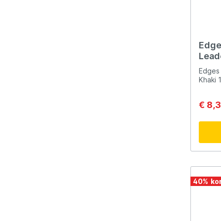
Edge
Lead
30lb 
Edges 
Khaki 
€ 8,
40
%