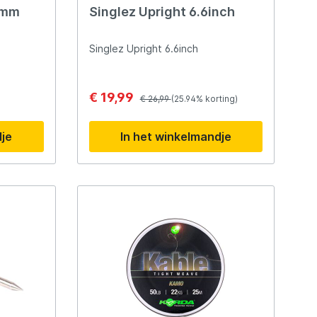
bele
.7mm
Singlez Upright 6.6inch
ra
e
Singlez Upright 6.6inch
clusief
r extra
€ 19,99
€ 26,99
(25.94% korting)
dje
In het winkelmandje
lichaam
terkant