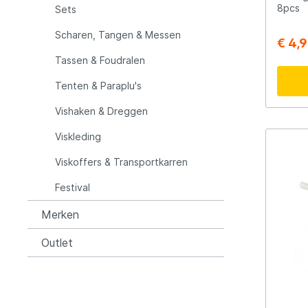
8pcs
Sets
Rozemijer
Salmo
Scharen, Tangen & Messen
€ 4,
Tassen & Foudralen
Senshu
Shakes
Tenten & Paraplu's
Vishaken & Dreggen
Spiderwire
Spro
Viskleding
Team Deep Sea
Traxis
Viskoffers & Transportkarren
Festival
Viper
Waters
Merken
Outlet
Yuki