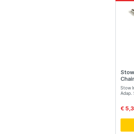
Stow 
Chai
Stow I
Adap. 
€ 5,