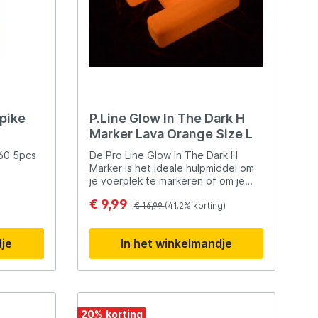
Spike
P.Line Glow In The Dark H
Marker Lava Orange Size L
360 5pcs
De Pro Line Glow In The Dark H
Marker is het Ideale hulpmiddel om
je voerplek te markeren of om je
stek uit te peilen! De kleine
€ 9,99
kunststof markers zijn gemaakt van
€ 16,99
(41.2% korting)
een helder lichtgevend materiaal
voor een optimale
dje
In het winkelmandje
zichtbaarheid.Het H-vormige
lichaam heeft een sterk
drijfvermogen en wordt geleverd
Inclusief Swivel & Speed Link voor
eenvoudige loodbevestiging. Pro
Line is een in Nederland gevestigd
20
%