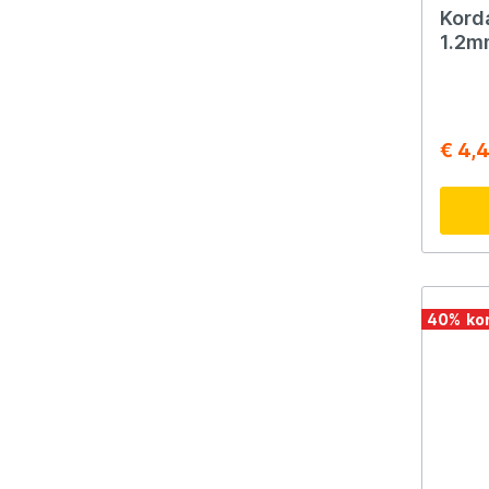
Korda
1.2m
€ 4,
40
%