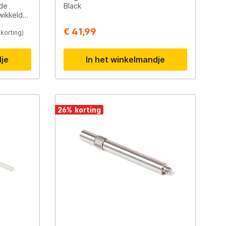
 de
Black
wikkeld
imale
Scotty
€ 41,99
korting)
kant
Solar
dje
In het winkelmandje
et
atras
mers,
Tasty Baits
k comfort
ns lange
26
%
t
Veltic Spinners
r onnodig
X2
 poten
 op
t over
teem met
timaal
s het