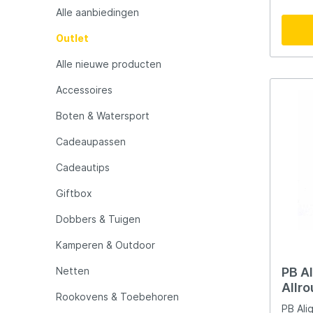
LFT
Libra L
Alle aanbiedingen
Outlet
Mainline
Matrix
Alle nieuwe producten
Minn Kota
Mitchel
Accessoires
Boten & Watersport
MTC
Muck B
Cadeaupassen
Cadeautips
Ondex Spinners
Owner
Giftbox
Plano
Polaroi
Dobbers & Tuigen
Kamperen & Outdoor
Pro Line
Pro Tac
Netten
PB Al
Allr
Rookovens & Toebehoren
Raymarine
Rapala
PB Ali