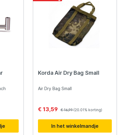
vismerk dat is onstaan uit de hobby
karpervissen en zich daardoor
hoofdzakelijk richt op de
karpervisser. Pro Line begon met
het produceren van liquids en
boilies. Inmiddels is Pro Line veel
meer dan een boiliefabrikant. Het
assortiment bestaat bijvoorbeeld
uit klein materiaal voor je onderlijnen
en systemen, maar ook uit tenten,
onthaakmatten en alles wat met
visvoer en aas te maken heeft.
ar
Korda Air Dry Bag Small
nch
Air Dry Bag Small
€ 13,59
€ 16,99
(20.01% korting)
dje
In het winkelmandje