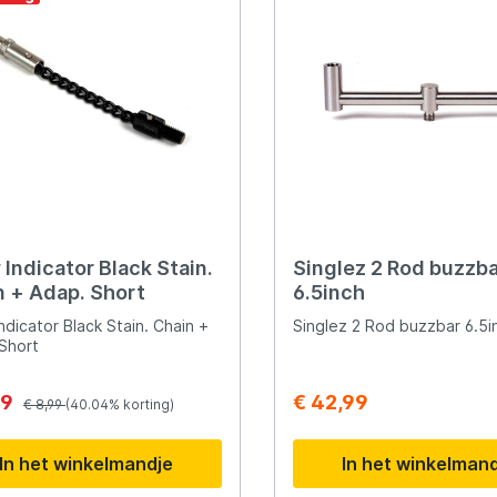
Indicator Black Stain.
Singlez 2 Rod buzzb
n + Adap. Short
6.5inch
ndicator Black Stain. Chain +
Singlez 2 Rod buzzbar 6.5i
Short
39
€ 42,99
€ 8,99
(40.04% korting)
In het winkelmandje
In het winkelman