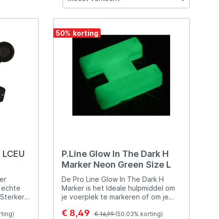
ewaren
soires
Opbergen & Transport
Sets
Tassen & Foudralen
Sets
Tassen & Foudralen
Penhengels & Stalkerhengels
Tenten & Paraplu's
DAM
Hengels
50
%
rhengels
tkarren
Stretchers & Slaapzakken
Vishengels
Vismolens
Strandhengels
Festival
Eurocatch
t
Vislood & Voerkorven
Vislijnen
Onderlijnen & Toebehoren
Vislijnen
Winkle pickers
FISH-XPRO
Fox Rage Predator
Guru
0 LCEU
P.Line Glow In The Dark H
JVS
Marker Neon Green Size L
 er
De Pro Line Glow In The Dark H
t echte
Marker is het Ideale hulpmiddel om
Legendfossil
 Sterker
je voerplek te markeren of om je
inmolens
stek uit te peilen! De kleine
€ 8,49
.
ting)
kunststof markers zijn gemaakt van
€ 16,99
(50.03% korting)