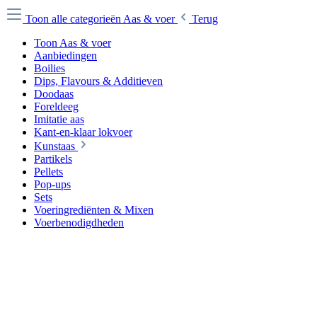
Toon alle categorieën
Aas & voer
Terug
Toon Aas & voer
Aanbiedingen
Boilies
Dips, Flavours & Additieven
Doodaas
Foreldeeg
Imitatie aas
Kant-en-klaar lokvoer
Kunstaas
Partikels
Pellets
Pop-ups
Sets
Voeringrediënten & Mixen
Voerbenodigdheden