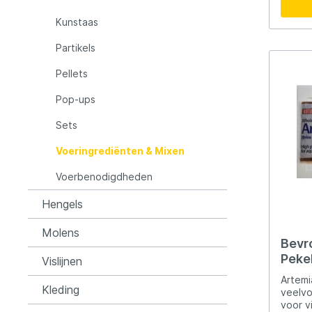
LFT
Libra L
Artemia
groott
Kunstaas
zijn ni
ideaal
Mainline
Matrix
Partikels
produ
in ene
Pellets
Minn Kota
Mitchel
Pop-ups
Sets
MTC
Muck B
Voeringrediënten & Mixen
Ondex Spinners
Owner
Voerbenodigdheden
Hengels
Plano
Polaroi
Molens
Bevroren 
Pekel
Pro Line
Pro Tac
Vislijnen
Baits
Artemi
Kleding
veelv
Raymarine
Rapala
voor v