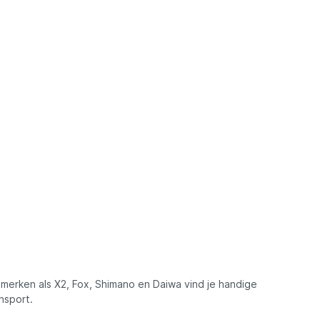
s
k te
len
zij de
molentas
e
ast molens
 deze
e nemen
uwbare
e
mheid en
ijn
dige
aktische
hun
 merken als X2, Fox, Shimano en Daiwa vind je handige
en.
nsport.