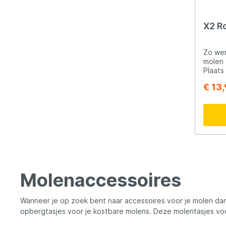
molen,
presta
gebrui
X2 R
Vismol
minimal
vismol
Zo werkt het Ope
levens
molen z
belangr
Plaats
gebrui
en pla
€ 13
vertr
de spoel. Leg je he
prestaties. Inv
rodpod of
duurza
uit, d
vismol
geleide
Vismol
je mon
verzor
weer van 
presta
Runner
aange
gemakke
zonder 
hoeft 
Molenaccessoires
hiervo
draaie
paar k
Wanneer je op zoek bent naar accessoires voor je molen dan
lijn. 
opbergtasjes voor je kostbare molens. Deze molentasjes voo