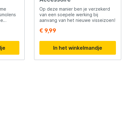
ame
Op deze manier ben je verzekerd
smolens
van een soepele werking bij
te
aanvang van het nieuwe visseizoen!
m alle
€ 9,99
Longcast
jk te
 uit
dje
In het winkelmandje
uitgerust
zien van
dt deze
voor je
aal
j grote
gcast
nde
0Dn
age,