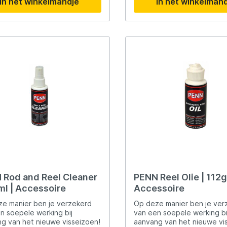
ures
Lowrance
In het winkelmandje
In het winkelman
ebruikte lijnen!
Voorkomt pruiken in je lijn.
Maver
l
MK Quattro
oot
Nash
PB Products
d
Pole Position
 Rod and Reel Cleaner
PENN Reel Olie | 112g
ml | Accessoire
Accessoire
kle
Prologic
e manier ben je verzekerd
Op deze manier ben je ver
n soepele werking bij
van een soepele werking bi
Ridgemonkey
g van het nieuwe visseizoen!
aanvang van het nieuwe vi