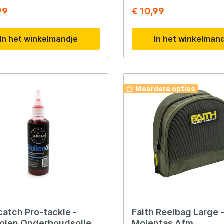
99
€ 10,99
Savage Gear
In het winkelmandje
In het winkelman
peare
Shimano
Tackle Porn
Meerdere opties
Troutlook
ide
Westin
catch Pro-tackle -
Faith Reelbag Large 
olen Onderhoudsolie -
Molentas Afm.