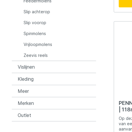
LFT
Libra L
Feedermolens
oude g
Slip achterop
Mainline
Matrix
Slip voorop
Spinmolens
Minn Kota
Mitchel
Vrijloopmolens
MTC
Muck B
Zeevis reels
Vislijnen
Ondex Spinners
Owner
Kleding
Meer
Plano
Polaroi
PENN
Merken
| 118
Pro Line
Pro Tac
Outlet
Op dez
van ee
Raymarine
Rapala
aanvan