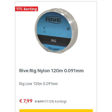
haakmaten, draaddiktes en lengtes voor
elke visserij.
11
%
Rive Rig Nylon 120m 0.091mm
Rig Line 120m 0.091mm
€ 7,99
€ 8,99
(11.12% korting)