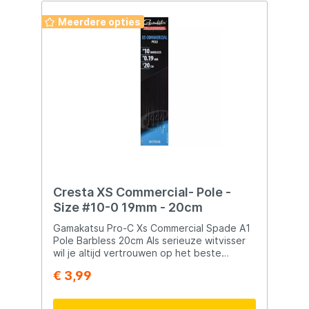
Meerdere opties
Cresta XS Commercial- Pole -
Size #10-0 19mm - 20cm
Gamakatsu Pro-C Xs Commercial Spade A1
Pole Barbless 20cm Als serieuze witvisser
wil je altijd vertrouwen op het beste
materiaal om je vangsten te maximaliseren.
€ 3,99
De Gamakatsu Pro-C Xs Commercial Spade
A1 Pole Barbless 20cm biedt precies wat je
nodig hebt voor zowel precisie als kracht.