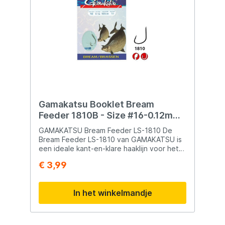
Gamakatsu Booklet Bream
Feeder 1810B - Size #16-0.12mm
- 100cm
GAMAKATSU Bream Feeder LS-1810 De
Bream Feeder LS-1810 van GAMAKATSU is
een ideale kant-en-klare haaklijn voor het
vissen op brasem met de feeder. De
€ 3,99
onderlijnen zijn mooi verpakt en je kunt ze
gemakkelijk uit de verpakking halen. Op het
uiteinde van elke haaklijn is een lus
In het winkelmandje
gemaakt om deze snel door middel van een
draainagel te verwisselen. Gamakatsu
beschikt over een groot assortiment aan
kant-en-klare onderlijnen in verschillende