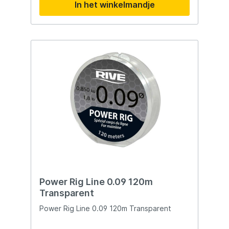
In het winkelmandje
vissen goed vast en zorgt voor een snelle
en veilige landing. Wilt u uw
baarsavonturen naar een hoger niveau
tillen? Kies dan voor de Gamakatsu Pro-C
King Pro Eyed A1 Pole Banded Barbless 15
cm. Dankzij de scherpe punt, het
gebandeerde ontwerp en de duurzame
kwaliteit is deze haak de perfecte keuze
voor elke serieuze witvisser. Bestel
vandaag nog en ontdek waarom
Gamakatsu het merk van keuze is voor de
serieuze visser!
Power Rig Line 0.09 120m
Transparent
Power Rig Line 0.09 120m Transparent