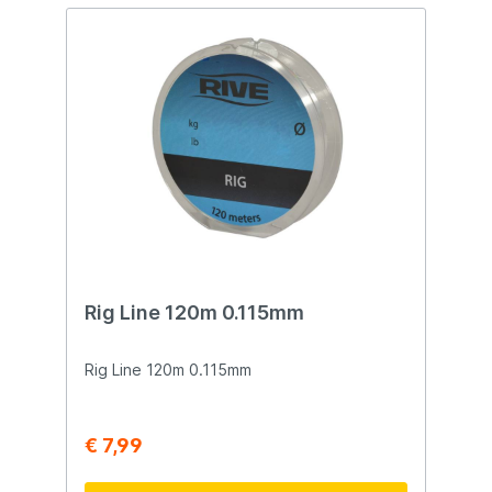
specifieke kenmerken voor verschillende
brood of boilies te riggen. Inhoud: 8 stuks
visomstandigheden.
Rig Line 120m 0.115mm
Rig Line 120m 0.115mm
€ 7,99