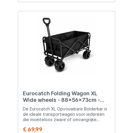
extra grip Afneembare draagtas met zij- en
achterrits voor extra opslag Afmetingen en
gewicht: Gebruikslengte: 94cm
Gebruiksbreedte: 66–91cm Gewicht:
17,45kg Ingepakt: 101,5 × 73 × 19cm
Ingepakt gewicht: 21kg
Eurocatch Folding Wagon XL
Wide wheels - 88x56x73cm -
Black
De Eurocatch XL Opvouwbare Bolderkar is
de ideale transportwagen voor iedereen
die moeiteloos zware of omvangrijke
spullen wil vervoeren. Dankzij het robuuste
€ 69,99
stalen frame, het slijtvaste 600D Oxford