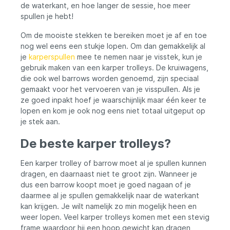
visplek.Belangrijkste kenmerken:Full PU wiel
de waterkant, en hoe langer de sessie, hoe meer
voor ultieme duurzaamheid, nooit meer
spullen je hebt!
lekke bandenGroot wiel van 36cm x 8cm
voor moeiteloos terreinbeheerHandige
Om de mooiste stekken te bereiken moet je af en toe
grote opbergtas van 600Dn voor veilig
nog wel eens een stukje lopen. Om dan gemakkelijk al
transport van je spullenEenvoudige
montage en demontage voor optimaal
je
karperspullen
mee te nemen naar je visstek, kun je
gebruiksgemakCompact design voor
gebruik maken van een karper trolleys. De kruiwagens,
gemakkelijk vervoer en opslagVerstelbaar
die ook wel barrows worden genoemd, zijn speciaal
aan de voorzijde voor aanpassingen naar
gemaakt voor het vervoeren van je visspullen. Als je
wensTwee handige steunen om stabiliteit
ze goed inpakt hoef je waarschijnlijk maar één keer te
te waarborgenVoorsteun met knik voor het
lopen en kom je ook nog eens niet totaal uitgeput op
vervoeren van lange materialen zoals
hengel foedralen.Afm. frame 55cm breed x
je stek aan.
74cm lang ( Verstelbaar tot 100cm ) Kies
voor gemak, duurzaamheid en
De beste karper trolleys?
gebruiksgemak met de Eurocatch Barrow
XXL.
Een karper trolley of barrow moet al je spullen kunnen
dragen, en daarnaast niet te groot zijn. Wanneer je
dus een barrow koopt moet je goed nagaan of je
daarmee al je spullen gemakkelijk naar de waterkant
kan krijgen. Je wilt namelijk zo min mogelijk heen en
weer lopen. Veel karper trolleys komen met een stevig
frame waardoor hij een hoop gewicht kan dragen,