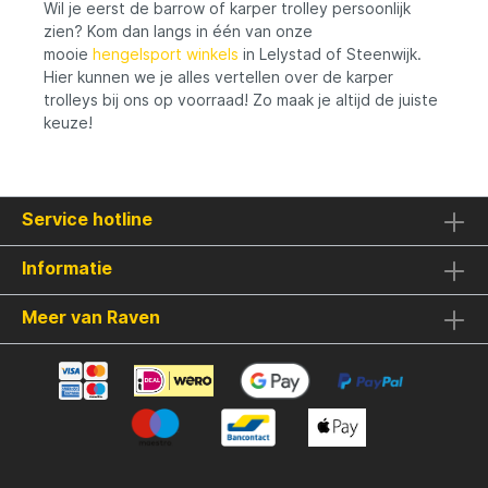
Wil je eerst de barrow of karper trolley persoonlijk
zien? Kom dan langs in één van onze
mooie
hengelsport winkels
in Lelystad of Steenwijk.
Hier kunnen we je alles vertellen over de karper
trolleys bij ons op voorraad! Zo maak je altijd de juiste
keuze!
Service hotline
Informatie
Meer van Raven