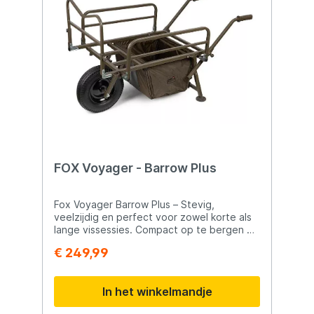
FOX Voyager - Barrow Plus
Fox Voyager Barrow Plus – Stevig,
veelzijdig en perfect voor zowel korte als
lange vissessies. Compact op te bergen en
eenvoudig te vervoeren. Robuust,
€ 249,99
hoogwaardig stalen frame Verstelbare
laadlengte en breedte voor iedere sessie
Pneumatische wielen met lagers en
In het winkelmandje
gemakkelijk te verwijderen Ergonomische
handgrepen en brede moddervoeten voor