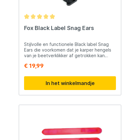
Fox Black Label Snag Ears
Stijlvolle en functionele Black label Snag
Ears die voorkomen dat je karper hengels
van je beetverklikker af getrokken kan
worden Zwarte Snag Ears die perfect
€ 19,99
passen bij de Fox Black Label serie maar
ook voor elke ander merk geschikt zijn
Wanneer de vis een run zijwaarts neemt zal
In het winkelmandje
de hengel altijd in de steunen blijven staan
Voorzien van een rubberen coating zodat
je hengels niet beschadigen