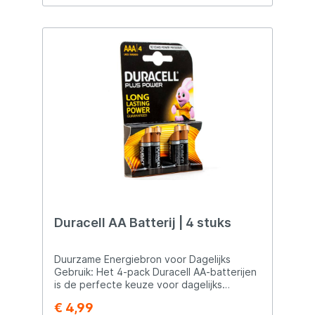
opgeladen.
Duracell AA Batterij | 4 stuks
Duurzame Energiebron voor Dagelijks
Gebruik: Het 4-pack Duracell AA-batterijen
is de perfecte keuze voor dagelijks
gebruik. Met hun bewezen
€ 4,99
betrouwbaarheid bieden ze een stabiele