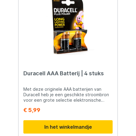
Duracell AAA Batterij | 4 stuks
Met deze originele AAA batterijen van
Duracell heb je een geschikte stroombron
voor een grote selectie elektronische
apparaten zoals afstandsbedieningen,
€ 5,99
audio devices en verschillende soorten
speelgoed. Deze batterijen hebben een
een lange levensduur en een spanning van
In het winkelmandje
1,5 V. In deze verpakking zitten 4 stuks. Let
op: deze batterijen kunnen niet worden