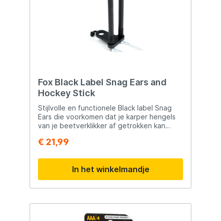
Fox Black Label Snag Ears and
Hockey Stick
Stijlvolle en functionele Black label Snag
Ears die voorkomen dat je karper hengels
van je beetverklikker af getrokken kan
worden. Deze Snag Ear heeft een
€ 21,99
gemonteerd hockey stick om direct je
(Fox) Bobbin aan te bevestigen.
In het winkelmandje