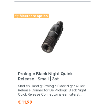
Meerdere opties
Prologic Black Night Quick
Release | Small | 3st
Snel en Handig: Prologic Black Night Quick
Release Connector De Prologic Black Night
Quick Release Connector is een uiterst
handig item voor vissers die hun
€ 11,99
visuitrusting snel en efficiënt willen