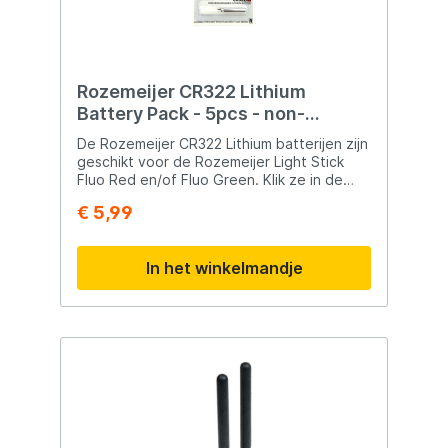
Rozemeijer CR322 Lithium
Battery Pack - 5pcs - non-
rechargeable
De Rozemeijer CR322 Lithium batterijen zijn
geschikt voor de Rozemeijer Light Stick
Fluo Red en/of Fluo Green. Klik ze in de
Light Stick naar keuze en deze zal een
€ 5,99
geruime tijd fel schijnen. Productinformatie
Rozemeijer CR322 Lithium Battery Pack
Batterijen voor de light stick Niet
In het winkelmandje
oplaadbaar Inhoud: 5 stuks