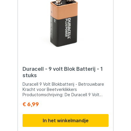
Duracell - 9 volt Blok Batterij - 1
stuks
Duracell 9 Volt Blokbatterij - Betrouwbare
Kracht voor Beetverklikkers
Productomschrijving: De Duracell 9 Volt
Blokbatterij is een duurzame en
€ 6,99
betrouwbare energiebron voor diverse
toepassingen, met name ideaal voor
gebruik in veel elektronische
In het winkelmandje
beetverklikkers. Duracell, een
gerenommeerd merk in de batterij-