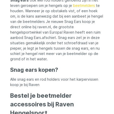
Snag ears
ook wel rod holders genoemd zijn in het
zijn ideaal voor lange vissessies. Verpakking
leven geroepen om je hengels op je
beetmelders
te
van 2 Stuks: In deze verpakking zitten 2
houden. Wanneer je op obstakels vist, of een hoek
LR1 batterijen, wat betekent dat je altijd
om, is de kans aanwezig dat bij een aanbeet je hengel
een reservebatterij bij de hand hebt. Zo
kun je zonder onderbreking blijven vissen.
van de beetmelders Je nieuwe Snag Ears koop je
Varta Kwaliteit en Betrouwbaarheid: Varta
direct online bij raven.nl, de grootste
staat bekend om zijn hoogwaardige
hengelsportwinkel van Europa! Raven heeft een ruim
batterijen. Met deze LR1 batterijen kun je
aanbod Snag Ears.afschiet. Snag ears zet je in deze
rekenen op de betrouwbaarheid die je
situaties gemakkelijk onder het schroefdraad van je
nodig hebt voor een succesvolle
pieper, je legt je hengels tussen de snag ears, en nu
viservaring. Zorg ervoor dat je goed
voorbereid bent en vertrouw op de kracht
schiet je hengel niet meer van je beetmelder op de
van Varta LR1 batterijen om het maximale
grond of in het water.
uit je karpervissessies te halen. Geen
gemiste aanbeten meer dankzij de
Snag ears kopen?
constante en betrouwbare
energievoorziening.
Alle snag ears en rod holders voor het karpervissen
koop je bij Raven
Bestel je beetmelder
accessoires bij Raven
Hengelsport