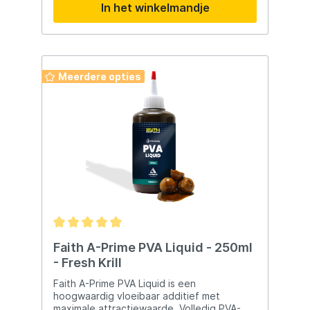
In het winkelmandje
boilies. Kenmerken en Voordelen: ·
Geconcentreerde Aantrekkingskracht: De
unieke mix van ingrediënten zorgt voor een
krachtige en aanhoudende
aantrekkingskracht op karpers. Monster
Crab en Shrimp zijn bewezen vangers die al
Meerdere opties
jaren worden gebruikt op vele wateren in
Europa. · Veelzijdig Gebruik: Ideaal
voor het maken van custom pop-ups,
haakaas en boilies, waardoor je flexibel
kunt inspelen op de voorkeuren van de vis.
Specificaties: · Inhoud: 50 ml per
flesje · Aanbevolen gebruik: 3-5 ml op
4 eieren · Goed schudden voor
gebruik
Faith A-Prime PVA Liquid - 250ml
- Fresh Krill
Faith A-Prime PVA Liquid is een
hoogwaardig vloeibaar additief met
maximale attractiewaarde. Volledig PVA-