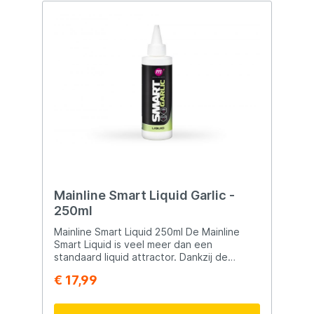
Mainline Smart Liquid Garlic -
250ml
Mainline Smart Liquid 250ml De Mainline
Smart Liquid is veel meer dan een
standaard liquid attractor. Dankzij de
unieke samenstelling werkt deze liquid
€ 17,99
actief in de gehele waterkolom en
verspreidt hij continu attractieve stoffen
rondom je voerstek. Zodra de Smart Liquid