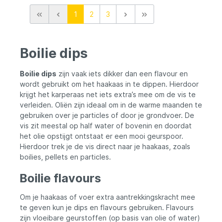
aan hoogwaardige aminozuren, betaine
1
2
3
HCL, boterzuur, eetlustopwekkers, NHDC-
sweeteners en krachtige smaakversterkers.
Al deze ingrediënten zorgen voor een
onweerstaanbaar voedselsignaal waar
Boilie dips
karpers moeilijk nee tegen kunnen zeggen.
Wat deze booster écht uniek maakt, is dat
hij exact dezelfde liquids en flavours bevat
Boilie dips
zijn vaak iets dikker dan een flavour en
als de gelijknamige MTC boilies. Hierdoor
wordt gebruikt om het haakaas in te dippen. Hierdoor
ontstaat er een 100% match in het geur- en
krijgt het karperaas net iets extra’s mee om de vis te
smaakprofiel van je aasaanbieding, wat het
verleiden. Oliën zijn ideaal om in de warme maanden te
vertrouwen van de vis vergroot en tot
snellere aanbeten kan leiden. Verpakt in
gebruiken over je particles of door je grondvoer. De
een handige fles van 500 ml is deze
vis zit meestal op half water of bovenin en doordat
booster eenvoudig te doseren en lang
het olie opstijgt ontstaat er een mooi geurspoor.
houdbaar. Of je nu een ervaren
Hierdoor trek je de vis direct naar je haakaas, zoals
karpervisser bent of net begint, deze
boilies, pellets en particles.
booster tilt jouw sessies gegarandeerd
naar een hoger niveau. Geef jouw aas die
Boilie flavours
extra attractieve boost en ervaar zelf het
verschil aan de waterkant met de MTC
Baits Bait Booster.
Om je haakaas of voer extra aantrekkingskracht mee
te geven kun je dips en flavours gebruiken. Flavours
zijn vloeibare geurstoffen (op basis van olie of water)