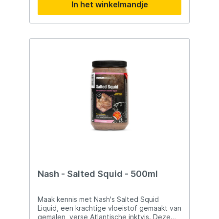
In het winkelmandje
wateroplosbare attractieve stoffen.
Gemaakt met natuurlijke ingrediënten en
flavours. PVA vriendelijk. Gebruik: De fles
goed schudden voor gebruik! In de emmer:
Een paar flinke scheuten over 2,5kg aas is
al genoeg. Emmer even goed schudden
en laten intrekken. Soaken van haakaas:
Doe een scheut in een potje boilies of
hardhookbaits zodat ze in de soak liggen.
Goed shaken. Het werkt al na een paar uur
intrekken maar twee keer per dag even
shaken en dat een paar dagen achter
elkaar geeft het beste resultaat.
Nash - Salted Squid - 500ml
Maak kennis met Nash's Salted Squid
Liquid, een krachtige vloeistof gemaakt van
gemalen, verse Atlantische inktvis. Deze