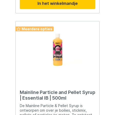
In het winkelmandje
Met 99% zuivere, watervrije betaïne voor
langdurig effect op het voergedrag. De
hoge dichtheid zorgt voor snelle zinking en
langdurige werking bij de bodem – ideaal bij
diepte, stroming of kou. 99% pure,
watervrije betaïne Hoge dichtheid, snel
Meerdere opties
zinkend Volledig PVA-compatibel Versterkt
geur, kleur & signaal Blijft actief – geen
uitspoeling Geschikt voor alle technieken
Beschikbaar in 8 flavours zoals
Strawberry/Scopex, Monster Crab,
Garlic/Black Pepper. Inhoud: 250ml –
hersluitbare, lekvrije verpakking.
Mainline Particle and Pellet Syrup
| Essential IB | 500ml
De Mainline Particle & Pellet Syrup is
ontworpen om over je boilies, stickmix,
pellets of particles te gieten. Zo ontstaat