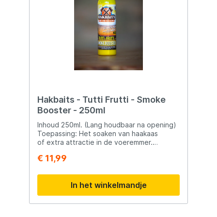
Hakbaits - Tutti Frutti - Smoke
Booster - 250ml
Inhoud 250ml. (Lang houdbaar na opening)
Toepassing: Het soaken van haakaas
of extra attractie in de voeremmer.
Werking: Creëert in alle waterlagen en
€ 11,99
watertemperaturen een
eetlustopwekkende reactie. Er ontstaat op
je visplek een onweerstaanbare wolk aan
In het winkelmandje
wateroplosbare attractieve stoffen.
Gemaakt met natuurlijke ingrediënten en
flavours. PVA vriendelijk. Gebruik: De fles
goed schudden voor gebruik! In de emmer: