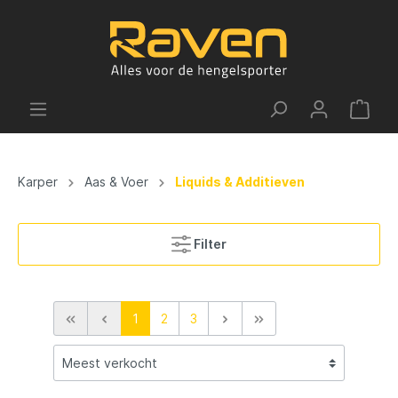
Karper
Aas & Voer
Liquids & Additieven
Filter
1
2
3