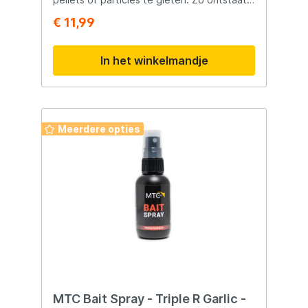
een langzaam oplossende vloeibare
€ 11,99
voedsel wolk. De dikke vloeistof is geheel
PVA vriendelijk.
In het winkelmandje
Meerdere opties
MTC Bait Spray - Triple R Garlic -