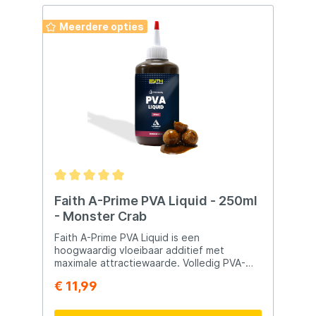
Meerdere opties
Faith A-Prime PVA Liquid - 250ml
- Monster Crab
Faith A-Prime PVA Liquid is een
hoogwaardig vloeibaar additief met
maximale attractiewaarde. Volledig PVA-
vriendelijk en ideaal voor zakjes, sticks,
€ 11,99
grondvoer en method mixes. Perfect voor
het soaken van boilies, pellets en particles
– verhoogt direct geur & smaak van je aas.