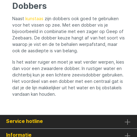
je geen enkele aanbeet mist, zelfs niet in
Dobbers
omstandigheden met verminderd zicht.
Past op veel hengeltoppen: Ontworpen om
te passen op de meest voorkomende
Naast
kunstaas
zijn dobbers ook goed te gebruiken
hengeltoppen, waardoor het een
voor het vissen op zee. Met een dobber vis je
veelzijdige keuze is. Met de X2 Dubbele
bijvoorbeeld in combinatie met een zager op Geep of
Topbel met Verlichting ben je altijd op de
Zeebaars. De dobber keuze hangt af van het soort vis
hoogte van activiteit aan je hengel, zelfs
waarop je vist en de te behalen werpafstand, maar
als je even niet direct bij de waterkant
staat. Een handige toevoeging voor vissers
ook de aasdiepte is van belang.
die niets aan het toeval willen overlaten.
Is het water ruiger en moet je wat verder werpen, kies
dan voor een zwaardere dobber. In rustiger water en
dichterbij kun je een lichtere zeevisdobber gebruiken.
Het voordeel van een dobber met een centraal gat is
dat je de lijn makkelijker uit het water en bij obstakels
vandaan kan houden.
Service hotline
Informatie