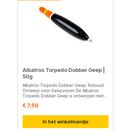
Albatros Torpedo Dobber Geep |
50g
Albatros Torpedo Dobber Geep: Robuust
Ontwerp voor Geepvissen De Albatros
Torpedo Dobber Geep is ontworpen met
het oog op duurzaamheid en
€ 7,50
functionaliteit, waardoor het een
uitstekende keuze is voor het vissen op
geep. Hier zijn de kenmerken van deze
In het winkelmandje
robuuste dobber: Kenmerken:
Onverbrekelijke Verbinding: Het