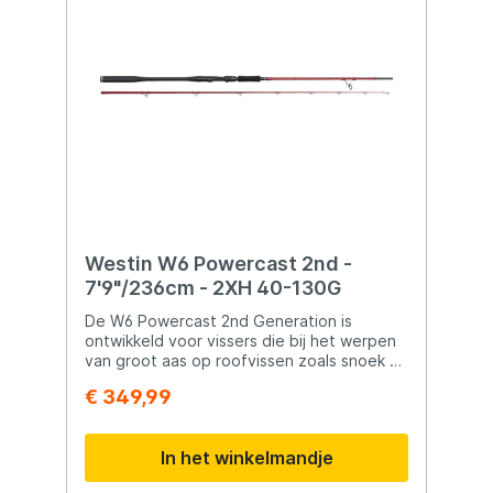
Westin W6 Powercast 2nd -
7'9"/236cm - 2XH 40-130G
De W6 Powercast 2nd Generation is
ontwikkeld voor vissers die bij het werpen
van groot aas op roofvissen zoals snoek en
meerval hoge eisen stellen aan stabiliteit
€ 349,99
en reactievermogen. Deze hengels zijn
gemaakt van een hoogwaardige Torayca®
high-performance carbon blank en bieden
In het winkelmandje
explosieve kracht met een snelle, knappe
actie – perfect voor het nauwkeurig