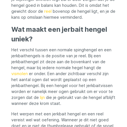
roofvissers die bij elke worp topprestaties
hengel goed in balans kan houden. Dit is omdat het
eisen. Combineer de Powerstrike-T met
een Westin-baitcaster-Reel van maat 200
gewicht door de
reel
bovenop de hengel ligt, en je de
of 300 voor het ultieme
kans op omslaan hiermee verminderd.
snoekvissen.Haspelhouder: Carbon SKS-
LSGeleideogen: Seaguide®
Wat maakt een jerbait hengel
TUXMLSGBlank: Torayca® High
Performance Carbon BlankHandgreep:
uniek?
hoogwaardig EVAHaakhouder: Seaguide®
SCDHOOK#6
Het verschil tussen een normale spinghengel en een
jerkbaithengels is de positie van je reel. Bij een
jerkbaithengel zit deze aan de bovenkant van de
hengel, maar bij iedere normale hegel hangt de
vismolen
er onder. Een ander zichtbaar verschil zijn
het aantal ogen dat wordt geplaatst op een
jerkbaithengel. Bij een hengel voor het jerkbaitvissen
worden er namelijk meer ogen gebruikt om er voor te
zorgen dat de
lijn
die je gebruikt van de hengel afblijft
wanneer deze krom staat.
Het werpen met een jerkbait hengel en een reel
vereist wel wat oefening. Wanneer je dit niet goed
doet en je niet de thumbrelease gebruikt of de spoel