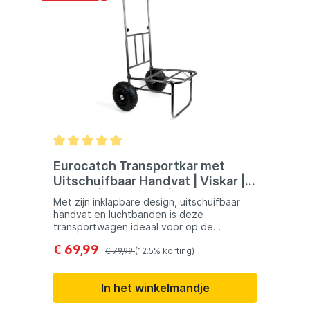
Eurocatch Transportkar met
Uitschuifbaar Handvat | Viskar |
Trolley | Strandkar |
Met zijn inklapbare design, uitschuifbaar
100x40x31cm
handvat en luchtbanden is deze
transportwagen ideaal voor op de
camping, festival of bij het vissen. Geen
€ 69,99
gedoe meer met zware tassen sjouwen, de
€ 79,99
(12.5% korting)
Eurocatch Transportkar maakt het allemaal
een stuk gemakkelijker. Voordelen Met de
In het winkelmandje
Eurocatch Transportkar verplaats je
moeiteloos al je spullen. Opvouwbaar