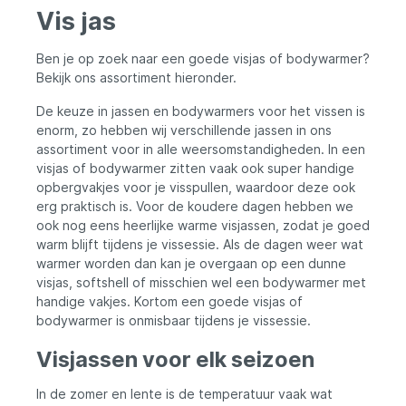
omstandigheden. 7. Het anti-pilling-effect
comfortabel. Isolerende polarfleece
Vis jas
zorgt ervoor dat de stof duurzaam blijft,
Verlengde achterkant Contrasterende
zelfs na veelvuldig gebruik. 8. Het jack is
stofversterkingen op schouders en
waterafstotend en snel drogend, ideaal
ellebogen Voorgevormde mouwen
Ben je op zoek naar een goede visjas of bodywarmer?
voor avonturen in de natuur. Met het
Trekkoorden aan de zoom en kraag
Bekijk ons assortiment hieronder.
Fleecejack Kalmar Olive Black van
Mouwzak Borstzak Twee zijzakken Alle
Legendfossil ben je goed voorbereid op
zakken met ritssluitingen en ritstrekkers
De keuze in jassen en bodywarmers voor het vissen is
alle weersomstandigheden. Het biedt niet
Verstelbare mouwuiteinden Gevoerde
enorm, zo hebben wij verschillende jassen in ons
alleen functionaliteit en comfort, maar ziet
zakken Kraag van 90 mm hoog Zacht,
assortiment voor in alle weersomstandigheden. In een
er ook nog eens geweldig uit. Bestel
slijtvast fleecemateriaal Hoge thermische
vandaag nog en geniet van alle voordelen
isolatie Anti-Pilling-effect voor maximale
visjas of bodywarmer zitten vaak ook super handige
die dit fleecejack te bieden heeft!
duurzaamheid Kreukvrij Elastisch
opbergvakjes voor je visspullen, waardoor deze ook
Waterafstotend Snel drogend Zacht op de
erg praktisch is. Voor de koudere dagen hebben we
huid Geweldige pasvorm Hoge
ook nog eens heerlijke warme visjassen, zodat je goed
bewegingsvrijheid Bonded Mesh
warm blijft tijdens je vissessie. Als de dagen weer wat
binnenvoering Maximale warmte en
warmer worden dan kan je overgaan op een dunne
bescherming Het Fleecejack Tromsö Olive
van Legendfossil biedt maximale warmte en
visjas, softshell of misschien wel een bodywarmer met
bescherming tijdens koele ochtenden en
handige vakjes. Kortom een goede visjas of
avonden. De isolerende polarfleece en
bodywarmer is onmisbaar tijdens je vissessie.
waterafstotende stof houden je
comfortabel en droog, terwijl het anti-
Visjassen voor elk seizoen
pilling effect zorgt voor een duurzame en
slijtvaste jas. Handige
In de zomer en lente is de temperatuur vaak wat
opbergmogelijkheden Met maar liefst vier