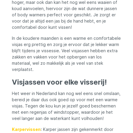
zakken is het Fleecejack Tromsö Olive de
hoger, maar ook dan kan het nog wel eens waaien of
ideale metgezel voor al je outdoor
koud aanvoelen, hiervoor zijn de wat dunnere jassen
avonturen. De zijzakken, borstzak en
of body warmers perfect voor geschikt. Je zorgt er
mouwzak bieden voldoende ruimte voor
voor dat je altijd een jas bij de hand hebt, en je
het opbergen van kleine voorwerpen. Alle
comfortabel door kunt vissen!
zakken zijn voorzien van ritssluitingen en
ritstrekkers voor extra veiligheid. Comfort
In de koudere maanden is een warme en comfortabele
en bewegingsvrijheid Dankzij de
visjas erg prettig en zorg je ervoor dat je lekker warm
verstelbare mouwuiteinden en trekkoorden
aan de zoom en kraag, kun je het
blijft tijdens je vissessie. Veel visjassen hebben extra
Fleecejack Tromsö Olive perfect
zakken en vakken voor het opbergen van los
afstemmen op je eigen smaak en
materiaal, wel zo makkelijk als je veel van stek
behoeften. De voorgevormde mouwen en
verplaatst.
elastische fleece materiaal zorgen voor
een geweldige pasvorm en hoge
Visjassen voor elke visserij!
bewegingsvrijheid, zodat je zonder
belemmeringen kunt genieten van al je
activiteiten. Het Fleecejack Tromsö Olive
Het weer in Nederland kan nog wel eens snel omslaan,
van Legendfossil is een warm en
bereid je daar dus ook goed op voor met een warme
waterafstotend jack. De verlengde
visjas. Tegen de kou kun je jezelf goed beschermen
achterkant zorgt voor extra bescherming
met een regenjas of windstopper, waardoor je het
tegen de kou en wind. De schouders en
veel langer aan de waterkant kunt volhouden!
ellebogen zijn versterkt met
contrasterende stofversterkingen voor
Karpervissen
: Karper jassen zijn gekenmerkt door
een stoere look. Dankzij de voorgevormde