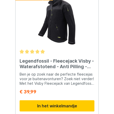
Legendfossil - Fleecejack Visby -
Waterafstotend - Anti Pilling -
Black Grey - M
Ben je op zoek naar de perfecte fleecejas
voor je buitenavonturen? Zoek niet verder!
Met het Visby Fleecejack van Legendfossil
ben je verzekerd van optimale isolatie en
€ 39,99
warmte. Deze jas is niet alleen anti-pilling
en waterafstotend, maar ook snel drogend
en slijtvast. Met handige functies zoals
In het winkelmandje
verstelbare mouwuiteinden en
voorgevormde mouwen, biedt deze jas