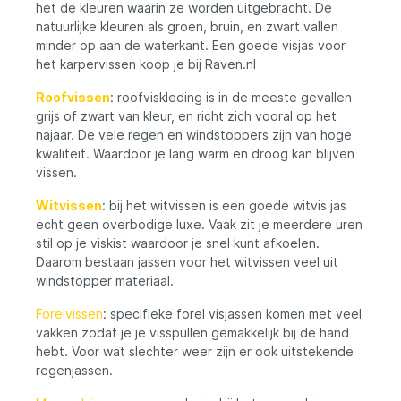
het de kleuren waarin ze worden uitgebracht. De
mouwen en verstelbare mouwuiteinden
biedt dit jack een geweldige pasvorm. Het
natuurlijke kleuren als groen, bruin, en zwart vallen
fleecejack heeft maar liefst vijf zakken met
minder op aan de waterkant. Een goede visjas voor
ritssluitingen, dus genoeg ruimte voor al je
het karpervissen koop je bij Raven.nl
essentials. Het fleece materiaal is zacht en
slijtvast, terwijl de hoge thermische isolatie
Roofvissen
: roofviskleding is in de meeste gevallen
je warm houdt in koude omstandigheden.
grijs of zwart van kleur, en richt zich vooral op het
Het anti-pilling-effect zorgt ervoor dat de
najaar. De vele regen en windstoppers zijn van hoge
stof duurzaam blijft, zelfs na veelvuldig
gebruik. Het jack is waterafstotend en snel
kwaliteit. Waardoor je lang warm en droog kan blijven
drogend, ideaal voor avonturen in de
vissen.
natuur. Met het Fleecejack Tromsö Olive
van Legendfossil ben je goed voorbereid
Witvissen
: bij het witvissen is een goede witvis jas
op alle weersomstandigheden. Het biedt
echt geen overbodige luxe. Vaak zit je meerdere uren
niet alleen functionaliteit en comfort, maar
stil op je viskist waardoor je snel kunt afkoelen.
ziet er ook nog eens geweldig uit. Bestel
Daarom bestaan jassen voor het witvissen veel uit
vandaag nog en geniet van alle voordelen
windstopper materiaal.
die dit fleecejack te bieden heeft!
Forelvissen
: specifieke forel visjassen komen met veel
vakken zodat je je visspullen gemakkelijk bij de hand
hebt. Voor wat slechter weer zijn er ook uitstekende
regenjassen.