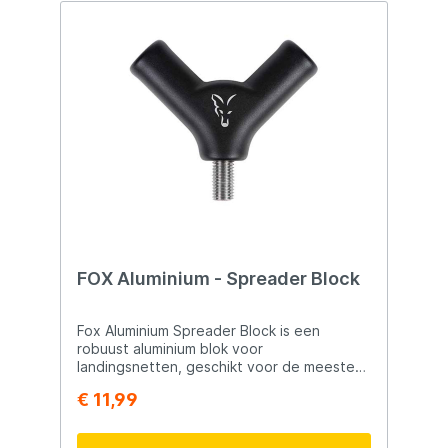
FOX Aluminium - Spreader Block
Fox Aluminium Spreader Block is een
robuust aluminium blok voor
landingsnetten, geschikt voor de meeste
standaard modellen. Gietaluminium
€ 11,99
constructie Standaard 3/8" schroefdraad
Compatibel met 42" en 46" landingsnetten
Ideale vervanging voor de meeste netten