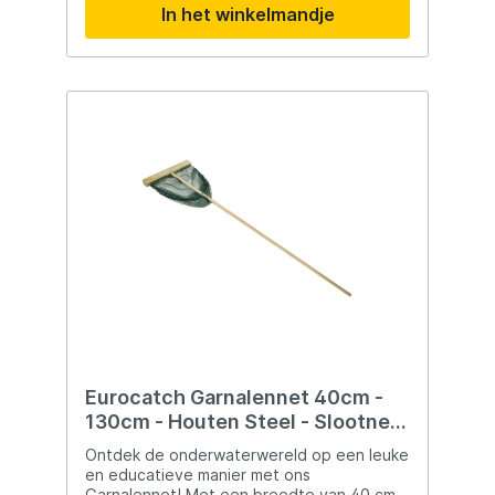
In het winkelmandje
hebben aan praktische en draagbare
uitrusting. Bovendien is het schepnet ook
handig voor het verwijderen van vuil uit
vijvers of zwembaden. Een veelzijdig en
handig hulpmiddel voor zowel vissers als
liefhebbers van schoon water.
Eurocatch Garnalennet 40cm -
130cm - Houten Steel - Slootnet
- Visnet
Ontdek de onderwaterwereld op een leuke
en educatieve manier met ons
Garnalennet! Met een breedte van 40 cm