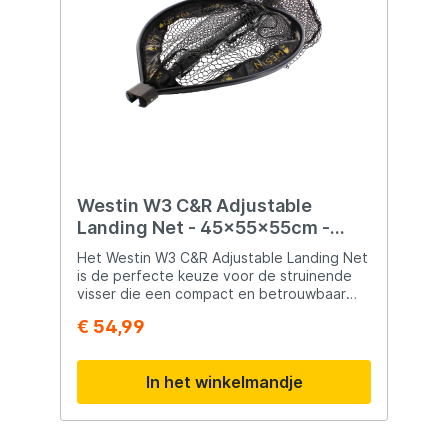
Westin W3 C&R Adjustable
Landing Net - 45x55x55cm -
Handle Length 70/110cm
Het Westin W3 C&R Adjustable Landing Net
is de perfecte keuze voor de struinende
visser die een compact en betrouwbaar
schepnet zoekt. Dankzij het slimme
€ 54,99
klapsysteem en de uitschuifbare steel is
het net in een handomdraai gebruiksklaar.
Ideaal voor catch & release, want het
In het winkelmandje
rubber gecoate net voorkomt het
vastzitten van haken en beschermt de vis.
Of je nu langs de waterkant struint of
vanuit een boot vist, met het W3 C&R