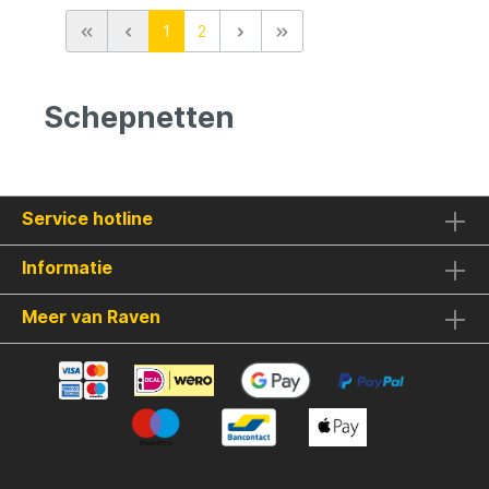
(aas)visjes zonder haken.Handig en
1
2
inklapbaar design voor gemakkelijk
opbergen.Makkelijk te gebruiken met twee
aan elkaar kruisende stokken.Zwarte kleur
en compact formaat van 105x105x46
Schepnetten
cm.Ideaal voor het vangen van vissen
boven het wateroppervlak.Vang snel en
efficiënt met het X2 Kruisnet van
topkwaliteit.Vang gemakkelijk aasvisjes
zonder gedoe met voer of haken.Met een
diameter van 148 cm perfect voor vissers
Service hotline
van alle niveaus.X2 Kruisnet 105x105 cm -
Inklapbaar - Visnet- aasvisjes vangenMet
Informatie
het zwarte kruisnet van X2 vang je
gemakkelijk aasvisjes zonder haken en
voer.Snel en Efficiënt Aasvisjes VangenHet
Meer van Raven
kruisnet van 105x105 cm laat je snel en
efficiënt vissen vangen zonder
gedoe.Handig en CompactDankzij de
inklapbare eigenschappen en het
compacte formaat van 105x105x46 cm is
dit visnet ideaal voor elke
visliefhebber.SpecificatiesZwarte kleur
voor een stoere uitstralingHandig formaat
van 105 cm x 105 cm x 46 cm (lxbxh)Grote