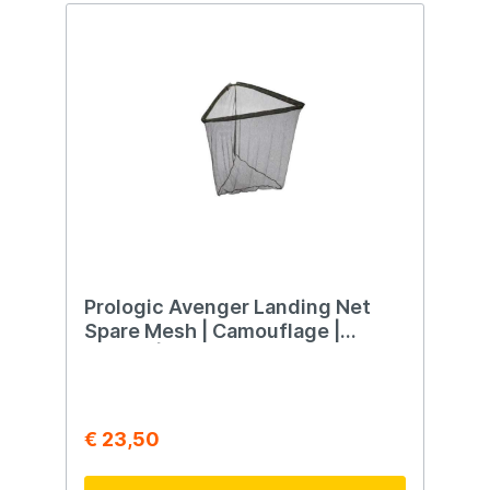
Adjustable Landing Net haal je jouw vangst
veilig en eenvoudig binnen. Rubber gecoat
net voor optimale visbescherming Handig
inklapbaar ontwerp Uitschuifbare steel van
70 tot 110 cm Netafmetingen: 45 x 55 x 55
cm
Prologic Avenger Landing Net
Spare Mesh | Camouflage |
42inch | Reserve Net
€ 23,50