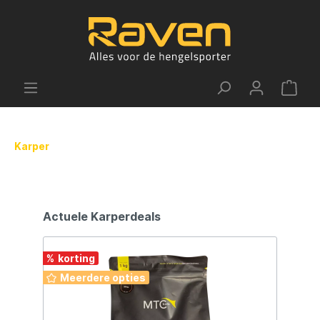
Karper
Actuele Karperdeals
%
35
Meerdere opties