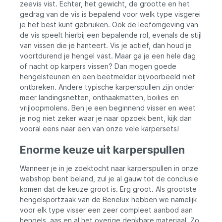
zeevis vist. Echter, het gewicht, de grootte en het
 -
Aantal kogellagers: 7 Trekkracht: 10kg
gedrag van de vis is bepalend voor welk type visgerei
Lijncapaciteit: 0,33mm / 150m
je het best kunt gebruiken. Ook de leefomgeving van
Inhaalsnelheid: 93cm per rotatie Daiwa 24
Regal LT 4000D-CXH Molenmaat: 4000
de vis speelt hierbij een bepalende rol, evenals de stijl
Gewicht: 240g Overbrenging: 6.2:1 Aantal
van vissen die je hanteert. Vis je actief, dan houd je
kogellagers: 7 Trekkracht: 12kg
voortdurend je hengel vast. Maar ga je een hele dag
Lijncapaciteit: 0,37mm / 150m
of nacht op karpers vissen? Dan mogen goede
Inhaalsnelheid: 99cm per rotatie
hengelsteunen en een beetmelder bijvoorbeeld niet
ontbreken. Andere typische karperspullen zijn onder
meer landingsnetten, onthaakmatten, boilies en
vrijloopmolens. Ben je een beginnend visser en weet
e-
je nog niet zeker waar je naar opzoek bent, kijk dan
vooral eens naar een van onze vele karpersets!
Enorme keuze uit karperspullen
os
Wanneer je in je zoektocht naar karperspullen in onze
webshop bent beland, zul je al gauw tot de conclusie
komen dat de keuze groot is. Erg groot. Als grootste
en
hengelsportzaak van de Benelux hebben we namelijk
voor elk type visser een zeer compleet aanbod aan
hengels, aas en al het overige denkbare materiaal. Zo