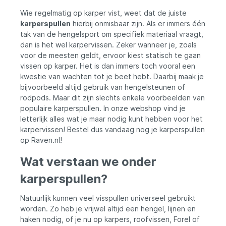
Regal LT (Light & Tough) Spinning Reel is
Wie regelmatig op karper vist, weet dat de juiste
gemaakt van Zaion V super composiet
karperspullen
hierbij onmisbaar zijn. Als er immers één
materiaal en heeft een Airdrive rotor voor
.
uitzonderlijke stijfheid en minimale buiging
tak van de hengelsport om specifiek materiaal vraagt,
onder hoge weerstandsdruk. Doordacht
ke
dan is het wel karpervissen. Zeker wanneer je, zoals
geplaatste uitsparingen en een
de
voor de meesten geldt, ervoor kiest statisch te gaan
de
schroefloos rotorontwerp verminderen het
vissen op karper. Het is dan immers toch vooral een
gewicht en verbeteren de handelbaarheid,
kwestie van wachten tot je beet hebt. Daarbij maak je
wat zorgt voor soepelere retrievals en een
bijvoorbeeld altijd gebruik van hengelsteunen of
perfect gebalanceerd gevoel. De
gewichtsvermindering van de rotor aan de
rodpods. Maar dit zijn slechts enkele voorbeelden van
voorkant zorgt ervoor dat deze reel mooi
is
populaire karperspullen. In onze webshop vind je
in balans is met elke spinhengel, en de
letterlijk alles wat je maar nodig kunt hebben voor het
solide Airdrive borging elimineert buiging
karpervissen! Bestel dus vandaag nog je karperspullen
en draagt bij aan de algehele stijfheid.
op Raven.nl!
t
Geniet van precisie vakmanschap voor een
budget-vriendelijke prijs met de nieuwe
Wat verstaan we onder
Daiwa Regal LT Spinning Reel! Technische
ne
specificaties: Daiwa 24 Regal LT 2500D-XH
e
karperspullen?
Molenmaat: 2500 Gewicht: 201g
,
Overbrenging: 6.2:1 Aantal kogellagers: 7
el
Trekkracht: 10kg Lijncapaciteit: 0,28mm /
Natuurlijk kunnen veel visspullen universeel gebruikt
150m Inhaalsnelheid: 88cm per rotatie
worden. Zo heb je vrijwel altijd een hengel, lijnen en
Daiwa 24 Regal LT 3000D-CXH Molenmaat:
haken nodig, of je nu op karpers, roofvissen, Forel of
3000 Gewicht: 204g Overbrenging: 6.2:1