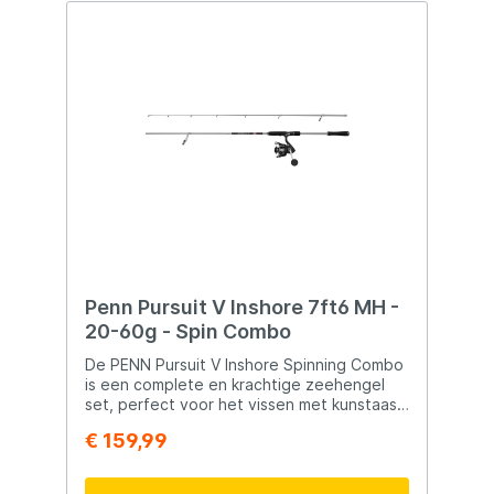
Penn Pursuit V Inshore 7ft6 MH -
20-60g - Spin Combo
De PENN Pursuit V Inshore Spinning Combo
is een complete en krachtige zeehengel
set, perfect voor het vissen met kunstaas
langs de kust en inshore gebieden. Deze
€ 159,99
combo biedt een ideale balans tussen
gevoeligheid en kracht. Dankzij de snelle
actie en gevoelige top kun je jerkbaits,