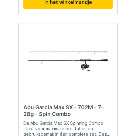
In het winkelmandje
softbaits en stickbaits perfect
presenteren. De sterke ruggengraat zorgt
voor voldoende power bij het zetten van
de haak en het drillen van grotere vissen.
De PENN Pursuit V molen is voorzien van
een HT-100 slip en een corrosiebestendige
body. In combinatie met de duurzame
geleideogen en EVA-handgreep is deze
set geschikt voor intensief gebruik in
zoutwater. Belangrijkste kenmerken
Complete spinning combo voor zeevisserij
Snelle actie voor kunstaas vissen HT-100
slip tot circa 6,8 kg Corrosiebestendige
molen met 4+1 lagers EVA-handgreep voor
optimaal comfort
Abu Garcia Max SX - 702M - 7-
28g - Spin Combo
De Abu Garcia Max SX Spinning Combo
staat voor maximale prestaties en
gebruiksgemak in één complete set. Deze