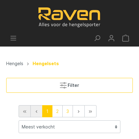
Hengels
Hengelsets
Filter
1
2
3