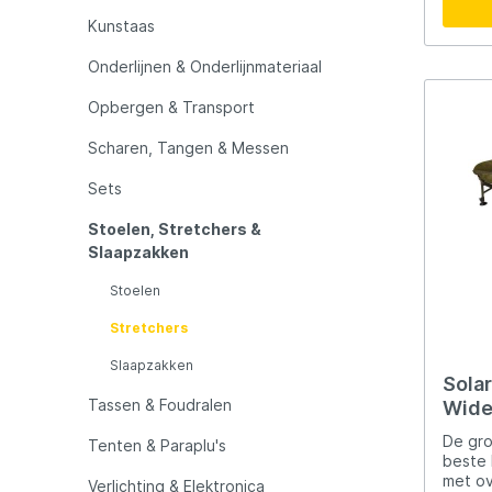
LFT
Libra L
bedcha
exclus
Kunstaas
met ge
wat zo
Onderlijnen & Onderlijnmateriaal
Mainline
Matrix
en opt
sessies. Het sterke alumini
Opbergen & Transport
met ho
Minn Kota
Mitchel
maxima
Scharen, Tangen & Messen
gewicht t
unieke
Sets
verste
MTC
Muck B
snel e
Stoelen, Stretchers &
iedere ond
Slaapzakken
Bedcha
Ondex Spinners
Owner
een vo
Stoelen
Solar’
waardo
Stretchers
Plano
Polaroi
onders
slapen. Het innovat
Slaapzakken
scharn
Sola
draaip
Tassen & Foudralen
Wide 
Pro Line
Pro Tac
stabil
luxe 
transportp
De gro
Tenten & Paraplu's
bedcha
beste 
Raymarine
Rapala
afneem
met ov
Verlichting & Elektronica