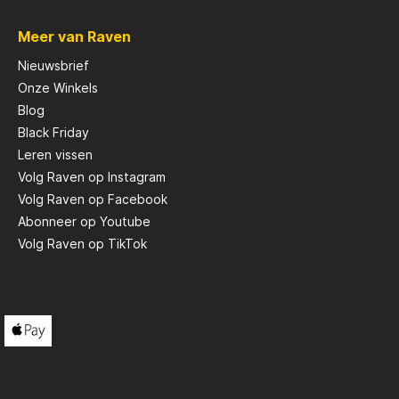
design voor een goede nachtrust
Dik en comfortabel fleece deck met
Meer van Raven
camo print Zes verstelbare poten
met modderpoten Handig tasje
Nieuwsbrief
voor je mobiel en accessoires
Onze Winkels
Stalen frame voor maximale sterkte
Blog
Black Friday
Leren vissen
Volg Raven op Instagram
Volg Raven op Facebook
Abonneer op Youtube
Volg Raven op TikTok