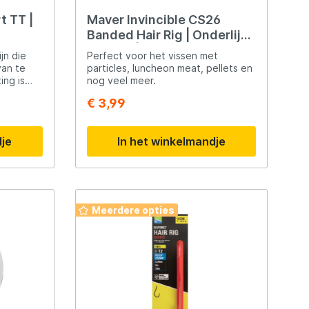
t TT |
Maver Invincible CS26
Banded Hair Rig | Onderlijn |
0.16mm | Haakmaat 18
jn die
Perfect voor het vissen met
van te
particles, luncheon meat, pellets en
ing is
nog veel meer.
bestendig
€ 3,99
den.
rt TT ook
dlijn.
dje
In het winkelmandje
Meerdere opties