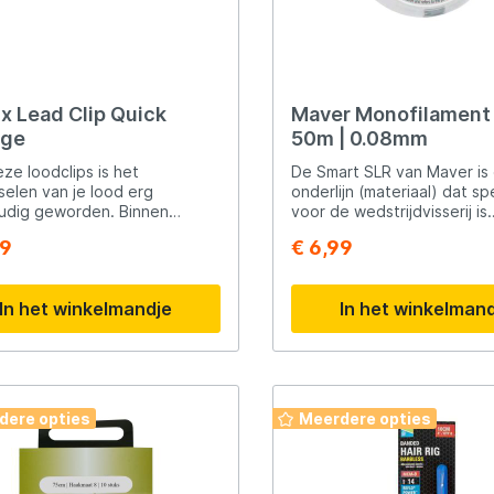
ldig samengesteld om de
en succesvolle Forel ervaring.
iviteit van deze populaire
hniek te optimaliseren. Of je
 ervaren visser bent of net
 met het gebruik van de
 feeder, deze onderlijnen
x Lead Clip Quick
Maver Monofilament 
 een waardevolle aanvulling
nge
50m | 0.08mm
 je visuitrusting.
ze loodclips is het
De Smart SLR van Maver is
selen van je lood erg
onderlijn (materiaal) dat sp
udig geworden. Binnen
voor de wedstrijdvisserij is
 seconden verwissel je het
ontwikkeld. Verkrijgbaar o
99
€ 6,99
t waardoor je je snel kunt
van 50 meter en in verschi
ssen aan veranderde
lijndiktes. Geschikt voor z
ndigheden.
zout water.
In het winkelmandje
In het winkelman
dere opties
Meerdere opties