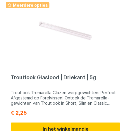
die de forel naar je aas lokken!
Meerdere opties
Troutlook Glaslood | Driekant | 5g
Troutlook Tremarella Glazen werpgewichten: Perfect
Afgestemd op Forelvissen! Ontdek de Tremarella-
gewichten van Troutlook in Short, Slim en Classic
uitvoeringen. Gemaakt van hoogwaardig glas voor
€ 2,25
minder opvallendheid onder water. Deze gewichten
bieden: Perfecte Balans: Optimaal afgestemd voor
nauwkeurige worpen en effectieve presentatie.
In het winkelmandje
Veelzijdigheid: Geschikt voor sleepmontages,