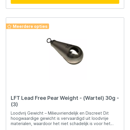
omstandigheden. Of je nu vist op forel, witvis, zeevis
of roofvis – dit gewicht biedt de flexibiliteit die je
nodig hebt. Geschikt Voor: Forelvissen met dobber
Witvistechnieken zoals feedervissen Zeevissen vanaf
de kant of boot Roofvissen waarbij subtiele
Meerdere opties
presentatie belangrijk is Kies voor het loodvrije
schuiflood als je zoekt naar een duurzaam alternatief
dat gemakkelijk te gebruiken is én geschikt is voor een
breed scala aan vismethodes. Loodvrij vissen begint
hier – efficiënt, veilig en milieubewust.
LFT Lead Free Pear Weight - (Wartel) 30g -
(3)
Loodvrij Gewicht – Milieuvriendelijk en Discreet Dit
hoogwaardige gewicht is vervaardigd uit loodvrije
materialen, waardoor het niet schadelijk is voor het
milieu als je het onverhoopt verliest. Aangezien lood