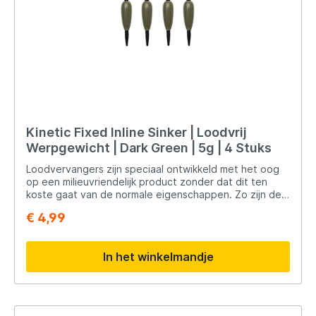
Kinetic Fixed Inline Sinker | Loodvrij
Werpgewicht | Dark Green | 5g | 4 Stuks
Loodvervangers zijn speciaal ontwikkeld met het oog
op een milieuvriendelijk product zonder dat dit ten
koste gaat van de normale eigenschappen. Zo zijn de
gewichten van Kinetic van normaal formaat en hebben
€ 4,99
ze werpeigenschappen die aan de verwachtingen
voldoen.
In het winkelmandje