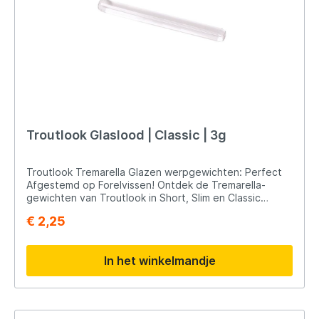
Troutlook Glaslood | Classic | 3g
Troutlook Tremarella Glazen werpgewichten: Perfect
Afgestemd op Forelvissen! Ontdek de Tremarella-
gewichten van Troutlook in Short, Slim en Classic
uitvoeringen. Gemaakt van hoogwaardig glas voor
€ 2,25
minder opvallendheid onder water. Deze gewichten
bieden: Perfecte Balans: Optimaal afgestemd voor
nauwkeurige worpen en effectieve presentatie.
In het winkelmandje
Veelzijdigheid: Geschikt voor sleepmontages,
dobbermontages en meer. Hoogwaardig Materiaal:
Duurzaamheid en betrouwbaarheid voor succesvol
forelvissen. Ga voor Troutlook Tremarella-Sets en
verbeter je viservaring met hoogwaardige gewichten