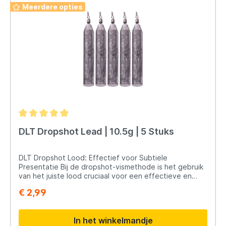
Meerdere opties
DLT Dropshot Lead | 10.5g | 5 Stuks
DLT Dropshot Lood: Effectief voor Subtiele
Presentatie Bij de dropshot-vismethode is het gebruik
van het juiste lood cruciaal voor een effectieve en
subtiele presentatie van het aas. De DLT Dropshot
€ 2,99
Loodgewichten zijn ontworpen om deze behoefte te
vervullen. Hier zijn enkele kenmerken en voordelen:
Speciale Wartel voor Afstandsregeling: Het lood is
In het winkelmandje
voorzien van een speciale wartel, waarmee je