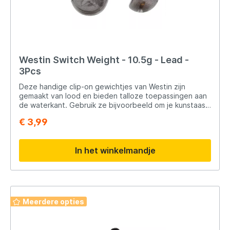
Westin Switch Weight - 10.5g - Lead -
3Pcs
Deze handige clip-on gewichtjes van Westin zijn
gemaakt van lood en bieden talloze toepassingen aan
de waterkant. Gebruik ze bijvoorbeeld om je kunstaas
zwaarder te maken zodat deze dieper loopt. De
€ 3,99
gewichtjes zijn netjes afgewerkt en verkrijgbaar in
diverse gewichten. Een must-have voor elke roofvisser
die controle wil over de presentatie van zijn kunstaas.
In het winkelmandje
Inhoud: 3,5 g (5 stuks), 5 g (4 stuks), 7 / 10,5 / 14 g (3
stuks), 21 / 28 g (2 stuks).
Meerdere opties