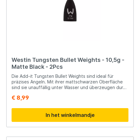
Westin Tungsten Bullet Weights - 10,5g -
Matte Black - 2Pcs
Die Add-it Tungsten Bullet Weights sind ideal für
präzises Angeln. Mit ihrer mattschwarzen Oberfläche
sind sie unauffällig unter Wasser und überzeugen durch
eine hochwertige Verarbeitung. Dank des integrierten
€ 8,99
Kunststoff-Tubes gleiten die Gewichte reibungslos
über die Schnur, ohne diese zu beschädigen – perfekt
für feines Rigging. Erhältlich in verschiedenen
In het winkelmandje
Gewichten: 3,5g (5 Stück), 5g (4 Stück), 7g (3 Stück),
10,5g (2 Stück) und 14g (2 Stück). Für ambitionierte
Raubfischangler, die auf Qualität und Effizienz setzen.