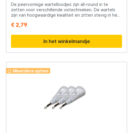
juiste gewicht en ontdek de voordelen.
De peervormige wartelloodjes zijn all-round in te
zetten voor verschillende vistechnieken. De wartels
zijn van hoogwaardige kwaliteit en zitten stevig in het
lood. De loodjes zijn beschikbaar in 7 tot 30gr, kies het
€ 2,79
gewicht dat bij jouw visserij past!
In het winkelmandje
Meerdere opties