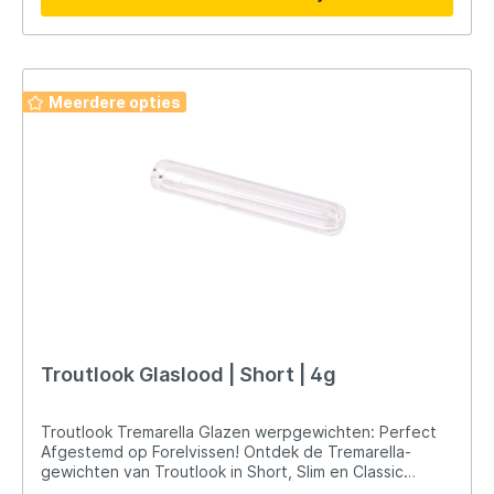
dobbermontages en meer. Hoogwaardig Materiaal:
Duurzaamheid en betrouwbaarheid voor succesvol
forelvissen. Ga voor Troutlook Tremarella-Sets en
verbeter je viservaring met hoogwaardige gewichten
die de forel naar je aas lokken!
Meerdere opties
Troutlook Glaslood | Short | 4g
Troutlook Tremarella Glazen werpgewichten: Perfect
Afgestemd op Forelvissen! Ontdek de Tremarella-
gewichten van Troutlook in Short, Slim en Classic
uitvoeringen. Gemaakt van hoogwaardig glas voor