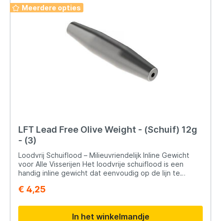
Meerdere opties
LFT Lead Free Olive Weight - (Schuif) 12g
- (3)
Loodvrij Schuiflood – Milieuvriendelijk Inline Gewicht
voor Alle Visserijen Het loodvrije schuiflood is een
handig inline gewicht dat eenvoudig op de lijn te
schuiven is. Dankzij het loodvrije ontwerp is dit gewicht
€ 4,25
een milieubewuste keuze voor iedere sportvisser.
Veelzijdig in Gebruik Dit schuiflood is verkrijgbaar in 7
verschillende gewichten, waardoor het breed
In het winkelmandje
inzetbaar is voor allerlei vistechnieken en