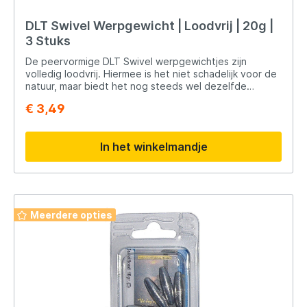
DLT Swivel Werpgewicht | Loodvrij | 20g |
3 Stuks
De peervormige DLT Swivel werpgewichtjes zijn
volledig loodvrij. Hiermee is het niet schadelijk voor de
natuur, maar biedt het nog steeds wel dezelfde
eigenschappen als het bekende lood. De DLT
€ 3,49
loodvervangers zijn speciaal ontwikkeld met het oog
op een milieuvriendelijk product zonder dat dit ten
koste gaat van de normale eigenschappen. Zo zijn de
In het winkelmandje
gewichten van DLT van normaal formaat en hebben ze
werpeigenschappen die aan de verwachtingen
voldoen.
Meerdere opties