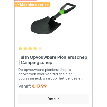
Meerdere opties
Faith Opvouwbare Pioniersschep
| Campingschep
De opvouwbare pioniersschep is
ontworpen voor veelzijdigheid en
duurzaamheid, waardoor het de ideale
metgezel is voor allerlei outdoor
Vanaf:
€ 17,99
avonturen. Deze schep wordt geleverd in
een handige tas. De Faith opvouwbare
schep is te gebruiken in drie verschillende
Details
standen. Door de gebruiksvriendelijke
manier van verstellen kan je makkelijk