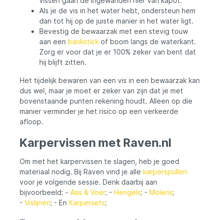
vissen gaan de ingewanden hier van kapot.
Als je de vis in het water hebt, ondersteun hem
dan tot hij op de juiste manier in het water ligt.
Bevestig de bewaarzak met een stevig touw
aan een
bankstick
of boom langs de waterkant.
Zorg er voor dat je er 100% zeker van bent dat
hij blijft zitten.
Het tijdelijk bewaren van een vis in een bewaarzak kan
dus wel, maar je moet er zeker van zijn dat je met
bovenstaande punten rekening houdt. Alleen op die
manier verminder je het risico op een verkeerde
afloop.
Karpervissen met Raven.nl
Om met het karpervissen te slagen, heb je goed
materiaal nodig. Bij Raven vind je alle
karperspullen
voor je volgende sessie. Denk daarbij aan
bijvoorbeeld: -
Aas & Voer
; -
Hengels
; -
Molens
;
-
Vislijnen
; - En
Karpersets
;