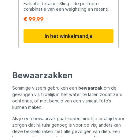
Failsafe Retainer Sling - de perfecte
combinatie van een weighsling en retention
sling, ontworpen om de veiligheid van de
€ 99,99
karper te waarborgen tijdens het
fotograferen en het bieden van rust na de
vangst. Kenmerken en Voordelen: ·
In het winkelmandje
Veilig en Drijvend Ontwerp: Het drijvende
uitklapbare frame, vastgemaakt aan de
weighsling, zorgt voor een drijvende
bewaarzak die de karper veilig omsluit. Dit
garandeert dat de vis niet verloren gaat
tijdens het klaarmaken voor het
fotograveren, en biedt de karper een
Bewaarzakken
rustige plek om te herstellen van de dril
· Compleet en Gemakkelijk in Gebruik:
De Failsafe Retainer Sling wordt geleverd
Sommige vissers gebruiken een
bewaarzak
om de
met een verlengkoord inclusief bankstick
gevangen vis tijdelijk in het water te laten zodat ze ’s
bevestiging, waardoor je de sling veilig
ochtends, of met behulp van een vismaat foto’s
kunt weg hangen en beveiligen. Met zware
kunnen maken.
ritsen voor soepel gebruik aan de
waterkant en een Nash Camo bescherm-
Als je een bewaarzak gaat kopen moet je er altijd voor
en transportpouch voor gemakkelijk en
veilig vervoer. · Weerbestendig en
zorgen dat hij ruim genoeg is voor de vis, anders kan
Veilig: Uitgevoerd in zwaar
deze bekneld raken met alle gevolgen van dien. Een
kwaliteitsweerbestendig gaas, zorgt de