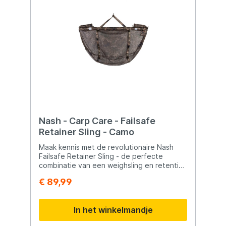
Nash - Carp Care - Failsafe
Retainer Sling - Camo
Maak kennis met de revolutionaire Nash
Failsafe Retainer Sling - de perfecte
combinatie van een weighsling en retention
sling, ontworpen om de veiligheid van de
€ 89,99
karper te waarborgen tijdens het
fotograferen en het bieden van rust na de
vangst. Kenmerken en Voordelen: ·
In het winkelmandje
Veilig en Drijvend Ontwerp: Het drijvende
uitklapbare frame, vastgemaakt aan de