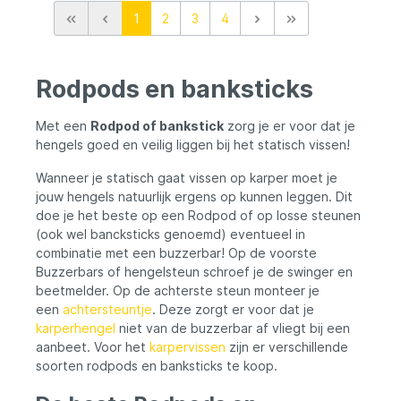
modellen beschikbaar: 2-Rod Front, 2-Rod
1
2
3
4
Back, 3-Rod Large, 3-Rod Medium, 3-Rod
Small.
Rodpods en banksticks
Met een
Rodpod of bankstick
zorg je er voor dat je
hengels goed en veilig liggen bij het statisch vissen!
Wanneer je statisch gaat vissen op karper moet je
jouw hengels natuurlijk ergens op kunnen leggen. Dit
doe je het beste op een Rodpod of op losse steunen
(ook wel bancksticks genoemd) eventueel in
combinatie met een buzzerbar! Op de voorste
Buzzerbars of hengelsteun schroef je de swinger en
beetmelder. Op de achterste steun monteer je
een
achtersteuntje
. Deze zorgt er voor dat je
karperhengel
niet van de buzzerbar af vliegt bij een
aanbeet. Voor het
karpervissen
zijn er verschillende
soorten rodpods en banksticks te koop.