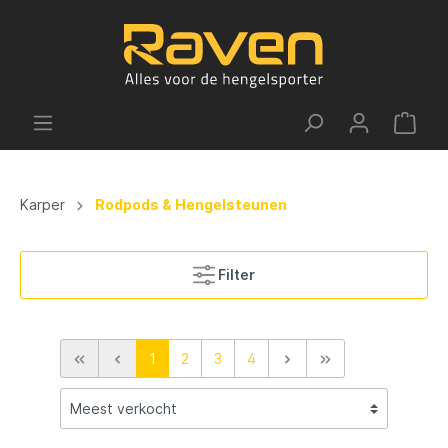
Karper
Rodpods & Hengelsteunen
Filter
1
2
3
4