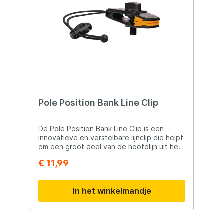
Duurzaam en gebruiksvriendelijk ontwerp
Ideaal voor karpervissers
Pole Position Bank Line Clip
De Pole Position Bank Line Clip is een
innovatieve en verstelbare lijnclip die helpt
om een groot deel van de hoofdlijn uit het
water te houden. Hierdoor wordt
€ 11,99
ongewenste lijndruk verminderd en kan de
presentatie van de montage aanzienlijk
worden verbeterd, vooral onder moeilijke
In het winkelmandje
of specifieke visomstandigheden. De
lijnclip kan eenvoudig op een bankstick
worden gemonteerd of met behulp van de
verstelbare elastische band aan een tak,