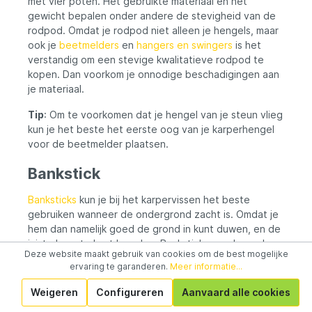
met vier poten. Het gebruikte materiaal en het
gewicht bepalen onder andere de stevigheid van de
rodpod. Omdat je rodpod niet alleen je hengels, maar
ook je
beetmelders
en
hangers en swingers
is het
verstandig om een stevige kwalitatieve rodpod te
kopen. Dan voorkom je onnodige beschadigingen aan
je materiaal.
Tip
: Om te voorkomen dat je hengel van je steun vlieg
kun je het beste het eerste oog van je karperhengel
voor de beetmelder plaatsen.
Bankstick
Banksticks
kun je bij het karpervissen het beste
gebruiken wanneer de ondergrond zacht is. Omdat je
hem dan namelijk goed de grond in kunt duwen, en de
juiste hoogte kunt bepalen. Banksticks worden ook
Deze website maakt gebruik van cookies om de best mogelijke
vaak gebruikt wanneer je op verschillende plekken op
ervaring te garanderen.
Meer informatie...
een stek wilt vissen. Omdat banksticks in verschillende
lengte’s beschikbaar zijn kun je makkelijk met 75cm
Weigeren
Configureren
Aanvaard alle cookies
lange banksticks over obstakels heen vissen.