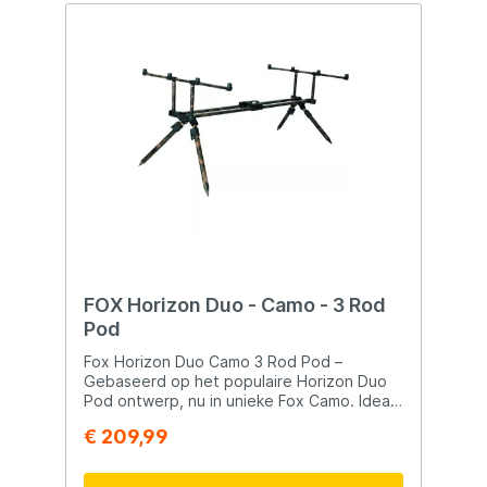
FOX Horizon Duo - Camo - 3 Rod
Pod
Fox Horizon Duo Camo 3 Rod Pod –
Gebaseerd op het populaire Horizon Duo
Pod ontwerp, nu in unieke Fox Camo. Ideaal
voor stabiel en veelzijdig gebruik tijdens
€ 209,99
het karpervissen. Twin rail design voor
extra stabiliteit Vier verstelbare
beenhoeken voor optimale vispositie