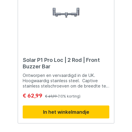
Solar P1 Pro Loc | 2 Rod | Front
Buzzer Bar
Ontworpen en vervaardigd in de UK.
Hoogwaardig stainless steel. Captive
stainless stelschroeven om de breedte te
stellen, schroeven kunnen niet meer
€ 62,99
kwijtraken. 3/8” BSF schroefdraad,
€ 69,99
(10% korting)
universeel te gebruiken met alle Solar
banksticks en de meeste ander merken.
In het winkelmandje
Solar’s unieke Pozi-Loc stelkragen voor
perfecte buzzerbar en achtersteun
afstelling. Platte onderkant om draaien te
voorkomen. Ingegraveerd Solar logo. Vijf