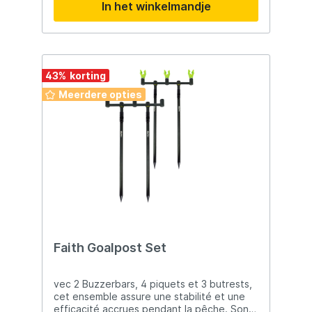
In het winkelmandje
Dubbele cam levers voor snelle aanpassing
Karabijnhaak montagepunten om de pod
vast te zetten Inclusief Camolite draagtas
en 2 x XL poten (91,44cm) Afmetingen: Min.
lengte: 92,5cm Max. lengte: 150cm Min.
hoogte: 24,5cm Max. hoogte: 38cm
43
%
Meerdere opties
Faith Goalpost Set
vec 2 Buzzerbars, 4 piquets et 3 butrests,
cet ensemble assure une stabilité et une
efficacité accrues pendant la pêche. Son