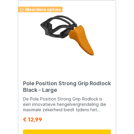
Meerdere opties
Pole Position Strong Grip Rodlock
Black - Large
De Pole Position Strong Grip Rodlock is
een innovatieve hengelvergrendeling die
maximale zekerheid biedt tijdens het
karpervissen. Het systeem is ontworpen
€ 12,99
om de hengel stevig op zijn plaats te
houden, zelfs bij krachtige aanbeten of
wanneer er onder extreme