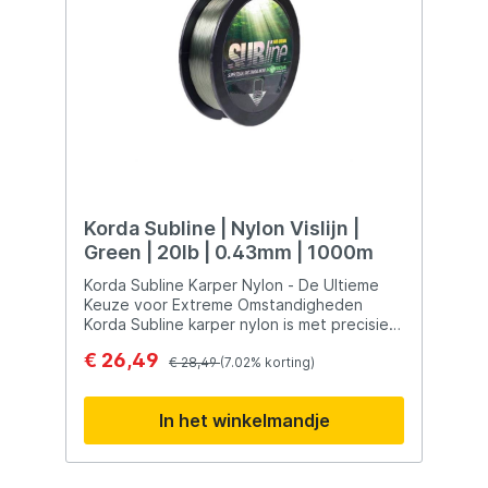
Korda Subline | Nylon Vislijn |
Green | 20lb | 0.43mm | 1000m
Korda Subline Karper Nylon - De Ultieme
Keuze voor Extreme Omstandigheden
Korda Subline karper nylon is met precisie
ontworpen door het Team Korda om te
€ 26,49
presteren onder de meest uitdagende
€ 28,49
(7.02% korting)
omstandigheden die je als karper visser
kunt tegenkomen. Deze lijn heeft niet
In het winkelmandje
alleen uitgebreide fieldtests ondergaan,
maar is ook grondig getest in laboratoria,
waarbij het overtuigend als de nummer één
uit de bus kwam op het gebied van