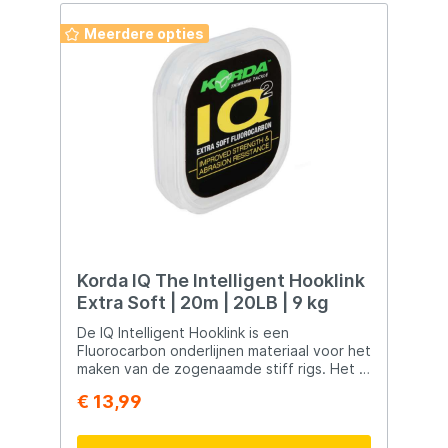
Meerdere opties
Korda IQ The Intelligent Hooklink
Extra Soft | 20m | 20LB | 9 kg
De IQ Intelligent Hooklink is een
Fluorocarbon onderlijnen materiaal voor het
maken van de zogenaamde stiff rigs. Het is
een medium stijf, sterk en schuurbestendig
€ 13,99
onderlijnmateriaal.