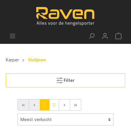
Karper
Vislijnen
Filter
1
2