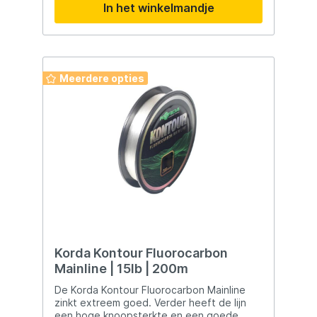
In het winkelmandje
het directe contact met uw prooi. De J-
Braid heeft voor iedere visserij de juiste
dikte – of het nu in zee, kanalen of meren
is, compromisloos sterk en betrouwbaar. D
J-Braid is daarbij zeer soepel en glad en
glijdt geruisloos door de ogen en u kunt
Meerdere opties
zelfs met licht kunstaas verre worpen
realiseren. Ideaal voor spinmolens en
baitcasting reels. Ongelooflijke
prijskwaliteitverhouding! 8-Strengen Rond
gevlochten Hoge treksterkte Hoge
slijtvastheid Geen rek In Japan
gefabriceerd
Korda Kontour Fluorocarbon
Mainline | 15lb | 200m
De Korda Kontour Fluorocarbon Mainline
zinkt extreem goed. Verder heeft de lijn
een hoge knoopsterkte en een goede