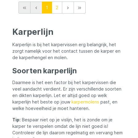
de lijn, wat resulteert in duurzaamheid en
1
2
betrouwbaarheid. Kortom, de DHC
Carbotex is ontworpen met de behoeften
van veeleisende vissers in gedachten en
biedt verschillende voordelen die bijdragen
Karperlijn
aan een succesvolle en plezierige
viservaring
Karperlijn is bij het karpervissen erg belangrijk, het
zorgt namelijk voor het contact tussen de karper en
de karperhengel en molen.
Soorten karperlijn
Daarmee is het een factor bij het karpervissen die
veel aandacht verdient. Er zijn verschillende soorten
en dikten karperlijn. Let er altijd goed op welk
karperlijn het beste op jouw
karpermolens
past, en
welke hoeveelheid je moet hanteren.
Tip:
Bespaar niet op je vislijn, het is zonde om je
karper te verspelen omdat de lijn niet goed is!
Controleer de lijn daarom regelmatig en vervang hem