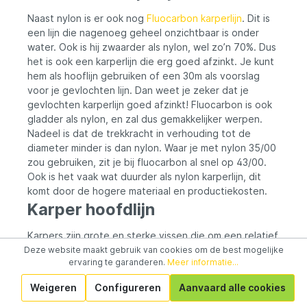
Naast nylon is er ook nog
Fluocarbon karperlijn
. Dit is
een lijn die nagenoeg geheel onzichtbaar is onder
water. Ook is hij zwaarder als nylon, wel zo’n 70%. Dus
het is ook een karperlijn die erg goed afzinkt. Je kunt
hem als hooflijn gebruiken of een 30m als voorslag
voor je gevlochten lijn. Dan weet je zeker dat je
gevlochten karperlijn goed afzinkt! Fluocarbon is ook
gladder als nylon, en zal dus gemakkelijker werpen.
Nadeel is dat de trekkracht in verhouding tot de
diameter minder is dan nylon. Waar je met nylon 35/00
zou gebruiken, zit je bij fluocarbon al snel op 43/00.
Ook is het vaak wat duurder als nylon karperlijn, dit
komt door de hogere materiaal en productiekosten.
Karper hoofdlijn
Karpers zijn grote en sterke vissen die om een relatief
dikke lijn vragen. Afhankelijk van het soort water en de
Deze website maakt gebruik van cookies om de best mogelijke
ervaring te garanderen.
Meer informatie...
obstakels onder water kun je de onderstaande
vuistregel hanteren. Karpervissen op de rivier vraagt
Weigeren
Configureren
Aanvaard alle cookies
vanzelfsprekend om een andere lijn dan het penvissen