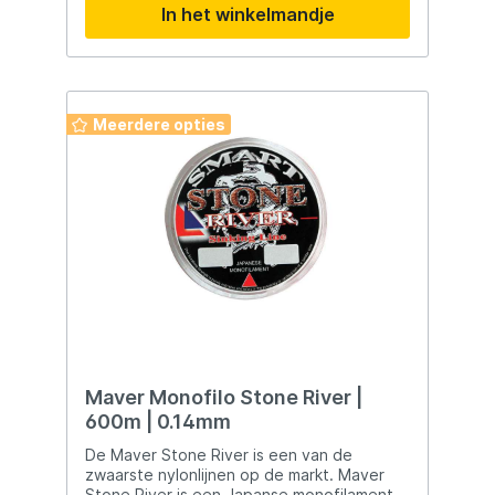
In het winkelmandje
Verkrijgbaar in verschillende diameters en
kleuren, waardoor je de perfecte Subline
kunt kiezen die past bij jouw specifieke
visomstandigheden en voorkeuren.
Toepassing: Korda Subline is ideaal voor
karper vissers die zich wagen aan wateren
Meerdere opties
met veel obstakels en onderwaterplanten.
Of je nu in moeilijk terrein vist of gewoon
op zoek bent naar betrouwbare
lijnprestaties, de Subline is ontworpen om
te presteren waar andere lijnen
tekortschieten. Met de Korda Subline ben
je verzekerd van de ultieme combinatie van
schuurbestendigheid, trekkracht en
soepelheid, wat resulteert in een
betrouwbare en efficiënte lijn voor jouw
karper avonturen.
Maver Monofilo Stone River |
600m | 0.14mm
De Maver Stone River is een van de
zwaarste nylonlijnen op de markt. Maver
Stone River is een Japanse monofilament