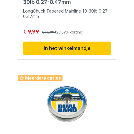
30lb 0.27-0.47mm
LongChuck Tapered Mainline 10-30lb 0.27-
0.47mm
€ 9,99
€ 13,99
(28.59% korting)
In het winkelmandje
Meerdere opties