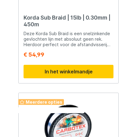
Korda Sub Braid | 15lb | 0.30mm |
450m
Deze Korda Sub Braid is een snelzinkende
gevlochten lijn met absoluut geen rek.
Hierdoor perfect voor de afstandvisserij
waarbij een goede beetindicatie cruxiaal is.
€ 54,99
Door zijn camouflerende kleur valt hij weg
tegen vrijwel elke achtergrond.
In het winkelmandje
Meerdere opties
Deze week: 2 halen 1 betalen