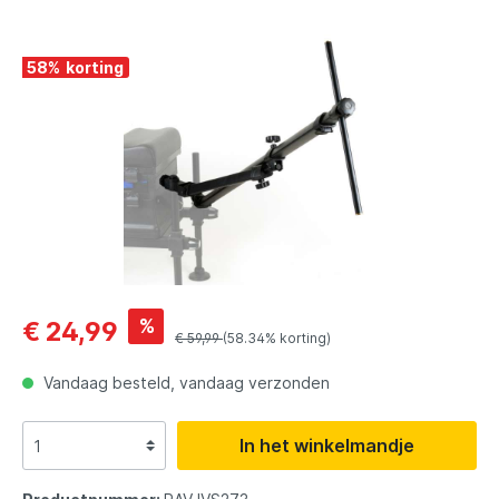
58
%
%
€ 24,99
€ 59,99
(58.34% korting)
Vandaag besteld, vandaag verzonden
In het winkelmandje