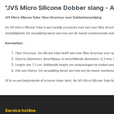
LFT
Libra L
"JVS Micro Silicone Dobber slang - 
Mainline
Matrix
JVS Micro Silicone Tube: Fijne Structuur voor Dobberbevestiging
De JVS Micro Silicone Tube is een handig accessoire met een zeer fijne struct
Minn Kota
Mitchel
veelzijdigheid. De verpakking bevat een mix van de meest voorkomende mate
Kenmerken:
MTC
Muck B
Fijne Structuur:
De silicone tube heeft een zeer fijne structuur voor opt
Diverse Diameters:
Beschikbaar in verschillende diameters: 0,3 mm
Ondex Spinners
Owner
Lengte van 7,5 cm:
Voldoende lengte om aanpassingen te maken voor 
Mix van Maten:
De verpakking bevat een mix van de meest voorkomen
Plano
Polaroi
Of je nu een beginnende of ervaren visser bent, de JVS Micro Silicone Tube 
Pro Line
Pro Tac
Service hotline
Raymarine
Rapala