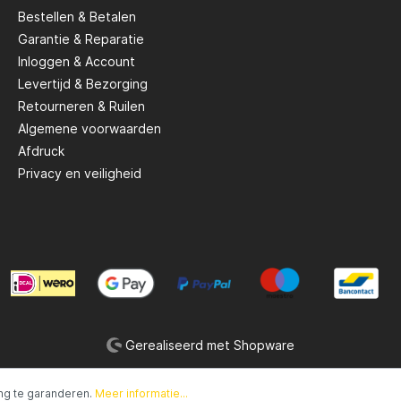
Bestellen & Betalen
Garantie & Reparatie
Savage Gear
Inloggen & Account
Levertijd & Bezorging
peare
Shimano
Retourneren & Ruilen
Algemene voorwaarden
Afdruck
Tackle Porn
Privacy en veiligheid
Troutlook
ide
Westin
Gerealiseerd met Shopware
ng te garanderen.
Meer informatie...