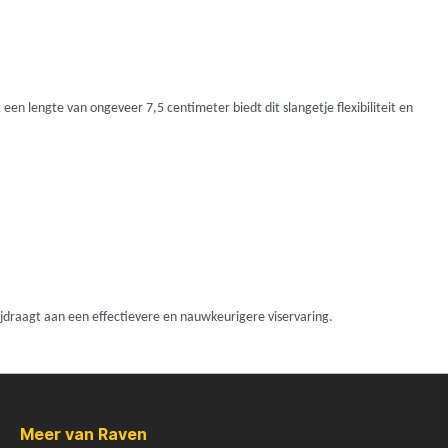
Madcat
Midnight Moon
een lengte van ongeveer 7,5 centimeter biedt dit slangetje flexibiliteit en
Mold Craft
Nays
Penn
Preston
ijdraagt aan een effectievere en nauwkeurigere viservaring.
Raven
Meer van Raven
Rive