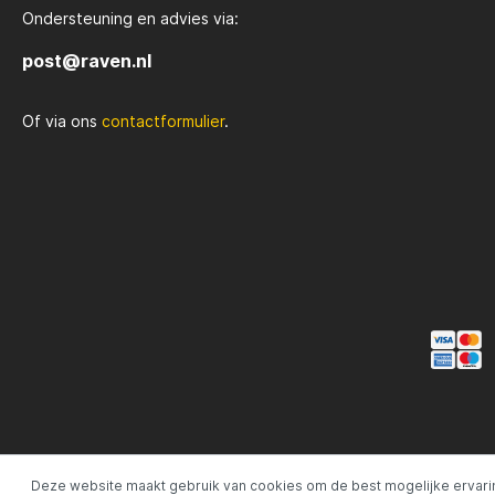
Ondersteuning en advies via:
Rozemijer
Salmo
post@raven.nl
Of via ons
contactformulier
.
Senshu
Shakes
Spiderwire
Spro
Team Deep Sea
Traxis
Viper
Waters
Yuki
Deze website maakt gebruik van cookies om de best mogelijke ervari