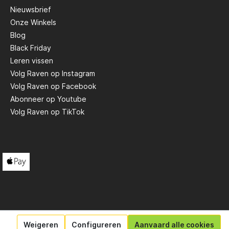
Nieuwsbrief
Onze Winkels
Scotty
Blog
Black Friday
Solar
Leren vissen
Volg Raven op Instagram
Volg Raven op Facebook
Tasty Baits
Abonneer op Youtube
Volg Raven op TikTok
Veltic Spinners
X2
Weigeren
Configureren
Aanvaard alle cookies