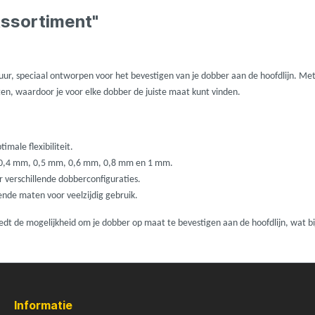
ures
Lowrance
Assortiment"
Maver
uur, speciaal ontworpen voor het bevestigen van je dobber aan de hoofdlijn. Met 
l
MK Quattro
n, waardoor je voor elke dobber de juiste maat kunt vinden.
oot
Nash
imale flexibiliteit.
, 0,4 mm, 0,5 mm, 0,6 mm, 0,8 mm en 1 mm.
PB Products
verschillende dobberconfiguraties.
de maten voor veelzijdig gebruik.
d
Pole Position
biedt de mogelijkheid om je dobber op maat te bevestigen aan de hoofdlijn, wat b
kle
Prologic
Informatie
Ridgemonkey