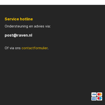
Rozemijer
Salmo
Service hotline
Senshu
Shakes
Ondersteuning en advies via:
post@raven.nl
Spiderwire
Spro
Of via ons
contactformulier
.
Team Deep Sea
Traxis
Viper
Waters
Yuki