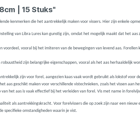
ures
Lowrance
.8cm | 15 Stuks"
Maver
illende kenmerken die het aantrekkelijk maken voor vissers. Hier zijn enkele op
elling van Libra Lures kan gunstig zijn, omdat het mogelijk maakt dat het aas zi
l
MK Quattro
en voordeel, vooral bij het imiteren van de bewegingen van levend aas. Forelle
oot
Nash
obuustheid zijn belangrijke eigenschappen, vooral als het aas herhaaldelijk wo
rekkelijk zijn voor forel, aangezien kaas vaak wordt gebruikt als lokstof voor de
PB Products
n het aas geschikt maken voor verschillende vistechnieken, zoals het vissen aan
 van het aas is vaak effectief bij het verleiden van forel. Vis met name in forelvijv
d
Pole Position
liteit als aantrekkingskracht. Voor forelvissers die op zoek zijn naar een nieuw e
 de specifieke omstandigheden waarin je vist.
kle
Prologic
Ridgemonkey