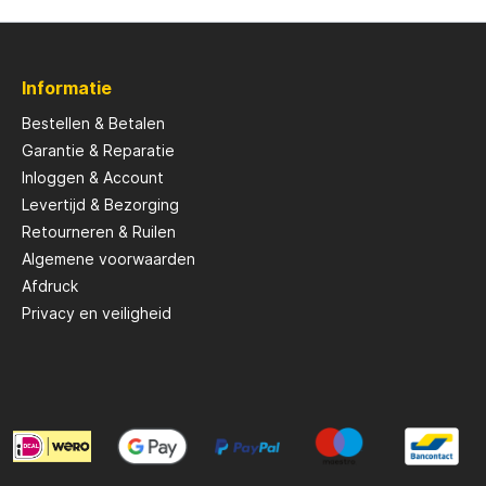
Savage Gear
Informatie
peare
Shimano
Bestellen & Betalen
Garantie & Reparatie
Inloggen & Account
Tackle Porn
Levertijd & Bezorging
Retourneren & Ruilen
Troutlook
Algemene voorwaarden
Afdruck
Privacy en veiligheid
ide
Westin