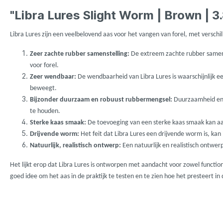
LFT
Libra L
"Libra Lures Slight Worm | Brown | 3
Mainline
Matrix
Libra Lures zijn een veelbelovend aas voor het vangen van forel, met versch
Zeer zachte rubber samenstelling:
De extreem zachte rubber samenst
Minn Kota
Mitchel
voor forel.
Zeer wendbaar:
De wendbaarheid van Libra Lures is waarschijnlijk e
beweegt.
MTC
Muck B
Bijzonder duurzaam en robuust rubbermengsel:
Duurzaamheid en r
te houden.
Sterke kaas smaak:
De toevoeging van een sterke kaas smaak kan aant
Ondex Spinners
Owner
Drijvende worm:
Het feit dat Libra Lures een drijvende worm is, ka
Natuurlijk, realistisch ontwerp:
Een natuurlijk en realistisch ontwerp
Plano
Polaroi
Het lijkt erop dat Libra Lures is ontworpen met aandacht voor zowel functiona
goed idee om het aas in de praktijk te testen en te zien hoe het presteert in
Pro Line
Pro Tac
Raymarine
Rapala