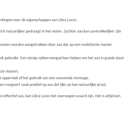
Madcat
Midnight Moon
merkingen over de eigenschappen van Libra Lures:
ch natuurlijker gedraagt in het water. Zachter aas kan aantrekkelijker zijn
Mold Craft
n kunnen worden aangetrokken door aas dat op een realistische manier
Nays
rdt gebruikt. Een stevig rubbermengsel kan helpen om het aas in goede staat
ze vissoort.
Penn
 het oppervlak of het gebruik van een zwevende montage.
ers reageert vaak positief op aas dat lijkt op hun natuurlijke prooi.
Preston
n effectief aas, kan Libra Lures het overwegen waard zijn. Het is altijd een
Raven
Rive