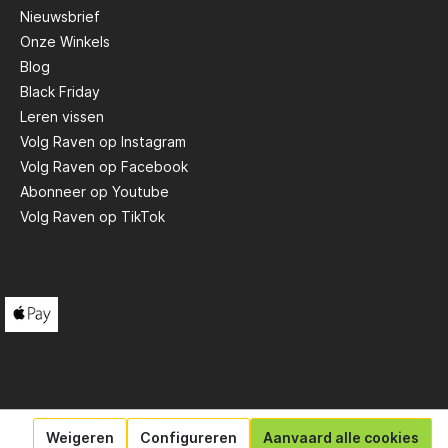
Nieuwsbrief
Onze Winkels
Scotty
Blog
Black Friday
Solar
Leren vissen
Volg Raven op Instagram
Volg Raven op Facebook
Tasty Baits
Abonneer op Youtube
Volg Raven op TikTok
Veltic Spinners
X2
Weigeren
Configureren
Aanvaard alle cookies