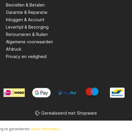
Bestellen & Betalen
Garantie & Reparatie
Savage Gear
Inloggen & Account
Levertijd & Bezorging
peare
Shimano
Retourneren & Ruilen
Algemene voorwaarden
Afdruck
Tackle Porn
Privacy en veiligheid
Troutlook
ide
Westin
Gerealiseerd met Shopware
ng te garanderen.
Meer informatie...