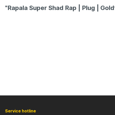
LFT
Libra L
"Rapala Super Shad Rap | Plug | Gold
Mainline
Matrix
Minn Kota
Mitchel
MTC
Muck B
Ondex Spinners
Owner
Plano
Polaroi
Pro Line
Pro Tac
Service hotline
Raymarine
Rapala