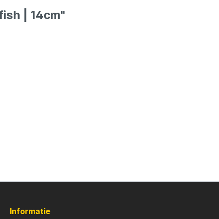
ures
Lowrance
fish | 14cm"
Maver
l
MK Quattro
oot
Nash
PB Products
d
Pole Position
kle
Prologic
Informatie
Ridgemonkey