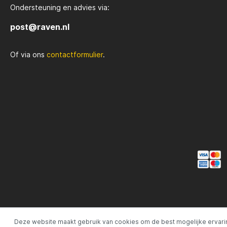
Ondersteuning en advies via:
Rozemijer
Salmo
post@raven.nl
Of via ons
contactformulier
.
Senshu
Shakes
Spiderwire
Spro
Team Deep Sea
Traxis
Viper
Waters
Yuki
Deze website maakt gebruik van cookies om de best mogelijke ervari