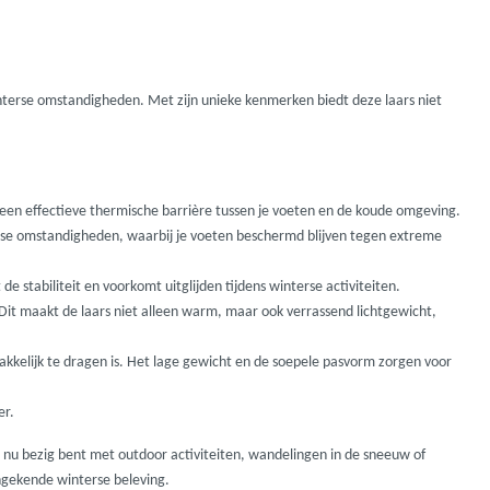
Madcat
Midnight Moon
erse omstandigheden. Met zijn unieke kenmerken biedt deze laars niet
Mold Craft
Nays
r een effectieve thermische barrière tussen je voeten en de koude omgeving.
se omstandigheden, waarbij je voeten beschermd blijven tegen extreme
Penn
de stabiliteit en voorkomt uitglijden tijdens winterse activiteiten.
 Dit maakt de laars niet alleen warm, maar ook verrassend lichtgewicht,
Preston
akkelijk te dragen is. Het lage gewicht en de soepele pasvorm zorgen voor
Raven
er.
nu bezig bent met outdoor activiteiten, wandelingen in de sneeuw of
Rive
ngekende winterse beleving.