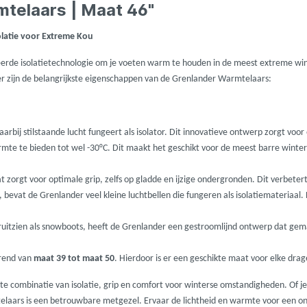
ures
Lowrance
telaars | Maat 46"
latie voor Extreme Kou
Maver
de isolatietechnologie om je voeten warm te houden in de meest extreme wint
r zijn de belangrijkste eigenschappen van de Grenlander Warmtelaars:
l
MK Quattro
oot
Nash
arbij stilstaande lucht fungeert als isolator. Dit innovatieve ontwerp zorgt voo
e te bieden tot wel -30°C. Dit maakt het geschikt voor de meest barre winter
PB Products
at zorgt voor optimale grip, zelfs op gladde en ijzige ondergronden. Dit verbetert 
bevat de Grenlander veel kleine luchtbellen die fungeren als isolatiemateriaal.
d
Pole Position
eruitzien als snowboots, heeft de Grenlander een gestroomlijnd ontwerp dat gem
kle
Prologic
ërend van
maat 39 tot maat 50
. Hierdoor is er een geschikte maat voor elke drag
combinatie van isolatie, grip en comfort voor winterse omstandigheden. Of je 
Ridgemonkey
laars is een betrouwbare metgezel. Ervaar de lichtheid en warmte voor een o