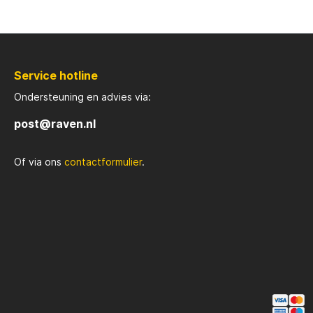
Rozemijer
Salmo
Service hotline
Senshu
Shakes
Ondersteuning en advies via:
Spiderwire
Spro
post@raven.nl
Of via ons
contactformulier
.
Team Deep Sea
Traxis
Viper
Waters
Yuki