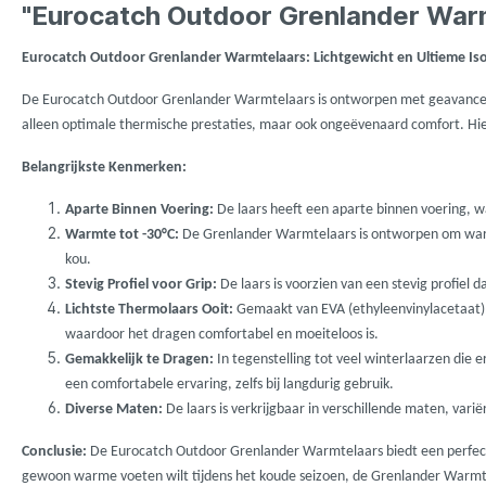
LFT
Libra L
"Eurocatch Outdoor Grenlander Warm
Eurocatch Outdoor Grenlander Warmtelaars: Lichtgewicht en Ultieme Iso
Mainline
Matrix
De Eurocatch Outdoor Grenlander Warmtelaars is ontworpen met geavanceer
alleen optimale thermische prestaties, maar ook ongeëvenaard comfort. Hie
Minn Kota
Mitchel
Belangrijkste Kenmerken:
MTC
Muck B
Aparte Binnen Voering:
De laars heeft een aparte binnen voering, wa
Warmte tot -30°C:
De Grenlander Warmtelaars is ontworpen om warmt
kou.
Ondex Spinners
Owner
Stevig Profiel voor Grip:
De laars is voorzien van een stevig profiel d
Lichtste Thermolaars Ooit:
Gemaakt van EVA (ethyleenvinylacetaat), 
waardoor het dragen comfortabel en moeiteloos is.
Plano
Polaroi
Gemakkelijk te Dragen:
In tegenstelling tot veel winterlaarzen die 
een comfortabele ervaring, zelfs bij langdurig gebruik.
Pro Line
Pro Tac
Diverse Maten:
De laars is verkrijgbaar in verschillende maten, vari
Conclusie:
De Eurocatch Outdoor Grenlander Warmtelaars biedt een perfecte 
Raymarine
Rapala
gewoon warme voeten wilt tijdens het koude seizoen, de Grenlander Warmte