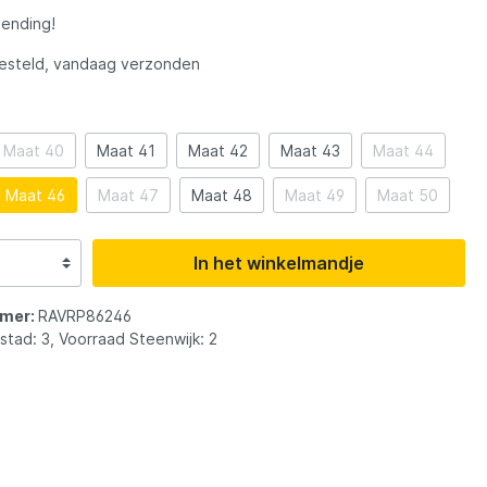
ewaren
soires
Opbergen & Transport
Sets
Tassen & Foudralen
Sets
Tassen & Foudralen
Penhengels & Stalkerhengels
Tenten & Paraplu's
DAM
zending!
Hengels
steld, vandaag verzonden
rhengels
tkarren
Stretchers & Slaapzakken
Vishengels
Vismolens
Strandhengels
Festival
Eurocatch
t
Vislood & Voerkorven
Vislijnen
Onderlijnen & Toebehoren
Maat 40
Maat 41
Maat 42
Maat 43
Maat 44
Vislijnen
Winkle pickers
FISH-XPRO
Maat 46
Maat 47
Maat 48
Maat 49
Maat 50
Fox Rage Predator
In het winkelmandje
Guru
mer:
RAVRP86246
stad: 3, Voorraad Steenwijk: 2
JVS
Legendfossil