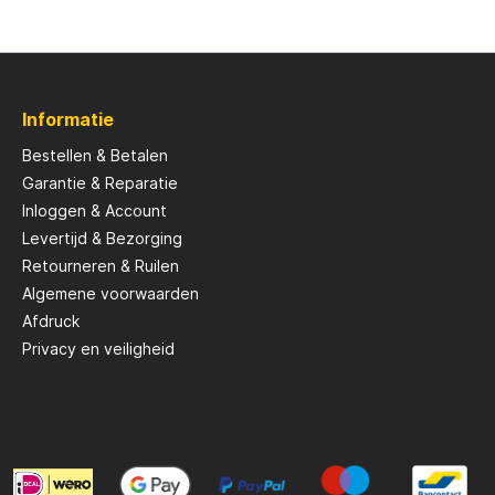
Savage Gear
Informatie
peare
Shimano
Bestellen & Betalen
Garantie & Reparatie
Tackle Porn
Inloggen & Account
Levertijd & Bezorging
Troutlook
Retourneren & Ruilen
Algemene voorwaarden
Afdruck
ide
Westin
Privacy en veiligheid