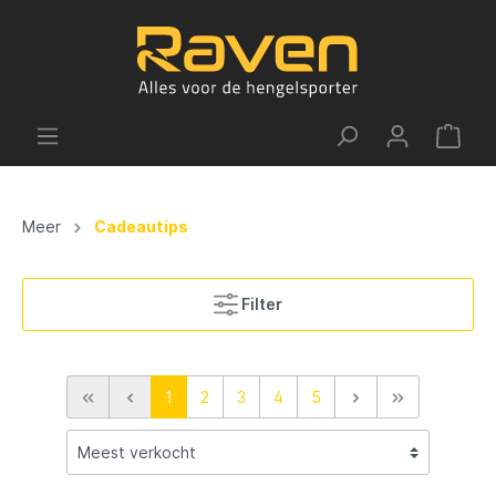
Meer
Cadeautips
Filter
1
2
3
4
5