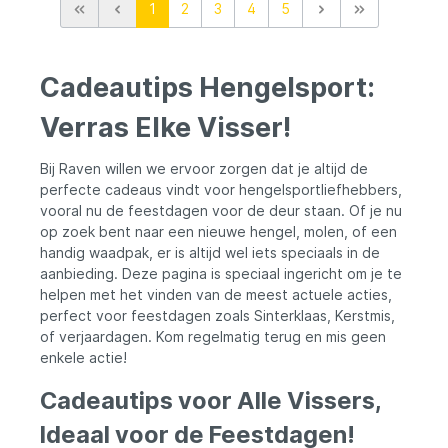
1
2
3
4
5
wijnflessenhouder "Visser met parasol"
wilt opvrolijken of een statement wilt
cadeau
maken in je mancave, dit sierkussen is
perfect! Het levensechte ontwerp van dit
Visknuffel kussen is met oog voor detail
Cadeautips Hengelsport:
handgemaakt. Een geweldig cadeau om te
geven aan een vriend of om zelf te
Verras Elke Visser!
houden. Wie wil dit nou niet?! Eurocatch
Orca Kussen Groot - Levensecht
sierkussen Maak je interieur compleet met
Bij Raven willen we ervoor zorgen dat je altijd de
dit handgenaaide Orca Kussen Groot van
perfecte cadeaus vindt voor hengelsportliefhebbers,
Eurocatch. Een eye-catcher! Knuffel -
Perfect cadeau voor jong en oud Deze
vooral nu de feestdagen voor de deur staan. Of je nu
Killer Whale knuffel is perfect om te geven
op zoek bent naar een nieuwe hengel, molen, of een
maar ook heerlijk om zelf mee te
handig waadpak, er is altijd wel iets speciaals in de
knuffelen. Sierkussen - Perfect voor
aanbieding. Deze pagina is speciaal ingericht om je te
kinderkamer of mancave Met een lengte
helpen met het vinden van de meest actuele acties,
van 118cm is dit Visknuffel sierkussen ideaal
perfect voor feestdagen zoals Sinterklaas, Kerstmis,
voor elke ruimte. Must-have! Specificaties
Levensecht sierkussen van het merk
of verjaardagen. Kom regelmatig terug en mis geen
Eurocatch Handgenaaid kwaliteitskussen
enkele actie!
met oog voor detail Leuk als cadeau te
geven of te krijgen Perfect voor op de
Cadeautips voor Alle Vissers,
kinderkamer of in de mancave Vis knuffel
die je interieur een speelse touch geeft
Ideaal voor de Feestdagen!