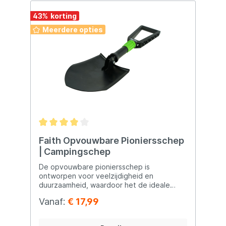
43
%
Meerdere opties
Faith Opvouwbare Pioniersschep
| Campingschep
De opvouwbare pioniersschep is
ontworpen voor veelzijdigheid en
duurzaamheid, waardoor het de ideale
metgezel is voor allerlei outdoor
Vanaf:
€ 17,99
avonturen. Deze schep wordt geleverd in
een handige tas. De Faith opvouwbare
schep is te gebruiken in drie verschillende