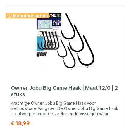
Meerdere opties
Owner Jobu Big Game Haak | Maat 12/0 | 2
stuks
Krachtige Owner Jobu Big Game Haak voor
Betrouwbare Vangsten De Owner Jobu Big Game haak
is ontworpen voor de veeleisende visserijen waar
kracht en betrouwbaarheid essentieel zijn. Hier zijn
€ 18,99
enkele kenmerken en voordelen van deze
indrukwekkende haak: Kenmerken: Extra Sterk: De Jobu