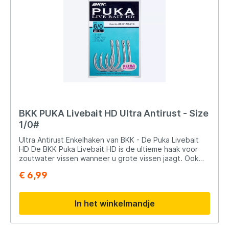
scherpte van de haak in de loop van de tijd behouden
blijft.
BKK PUKA Livebait HD Ultra Antirust - Size
1/0#
Ultra Antirust Enkelhaken van BKK - De Puka Livebait
HD De BKK Puka Livebait HD is de ultieme haak voor
zoutwater vissen wanneer u grote vissen jaagt. Ook
voor het vissen op meerval is deze haak perfect
€ 6,99
geschikt. Hij heeft een hoogbelastbare gesmede
schacht, een handgeslepen haak van BKK en een Ultra-
Antirust-coating die uitstekende
In het winkelmandje
corrosiebestendigheid biedt. Producttype: Enkelhaak
Productveiligheidsinformatie Scherpe haken: Wees
voorzichtig bij het hanteren van aassoorten met