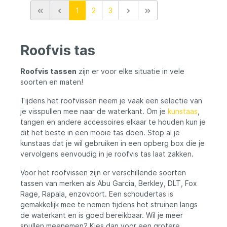
een waterbestendige coating, waardoor hij
1
2
3
bestand is tegen alle
weersomstandigheden. De gewatteerde
achterkant en verstelbare schouderriem
zorgen voor extra draagcomfort, zelfs
Roofvis tas
tijdens lange vissessies. Hoofdmateriaal:
Dubbel geweven hexagon polyester met
coating Inclusief 1 Westin Tackle Box (27,5
Roofvis tassen
zijn er voor elke situatie in vele
x 18,5 x 4,5 cm) Waterbestendige
soorten en maten!
materialen Gereedschapsriem met
klittenbandsluiting 360° hookswivel voor
Tijdens het roofvissen neem je vaak een selectie van
accessoires Gewatteerd vak en
je visspullen mee naar de waterkant. Om je
kunstaas
,
verstelbare schouderriem Afmeting: 52 x 21
x 6 cm
tangen en andere accessoires elkaar te houden kun je
dit het beste in een mooie tas doen. Stop al je
kunstaas dat je wil gebruiken in een opberg box die je
vervolgens eenvoudig in je roofvis tas laat zakken.
Voor het roofvissen zijn er verschillende soorten
tassen van merken als Abu Garcia, Berkley, DLT, Fox
Rage, Rapala, enzovoort. Een schoudertas is
gemakkelijk mee te nemen tijdens het struinen langs
de waterkant en is goed bereikbaar. Wil je meer
spullen meenemen? Kies dan voor een grotere