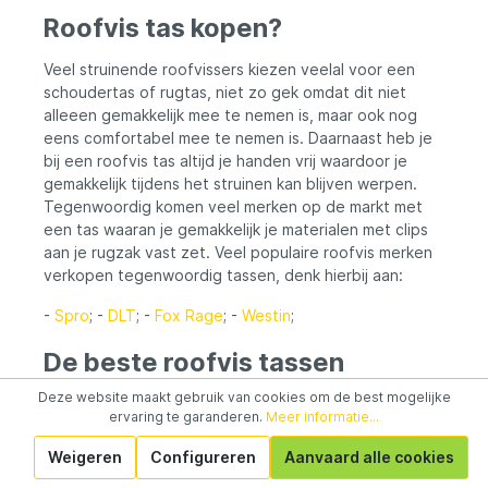
Roofvis tas kopen?
Veel struinende roofvissers kiezen veelal voor een
schoudertas of rugtas, niet zo gek omdat dit niet
alleeen gemakkelijk mee te nemen is, maar ook nog
eens comfortabel mee te nemen is. Daarnaast heb je
bij een roofvis tas altijd je handen vrij waardoor je
gemakkelijk tijdens het struinen kan blijven werpen.
Tegenwoordig komen veel merken op de markt met
een tas waaran je gemakkelijk je materialen met clips
aan je rugzak vast zet. Veel populaire roofvis merken
verkopen tegenwoordig tassen, denk hierbij aan:
-
Spro
; -
DLT
; -
Fox Rage
; -
Westin
;
De beste roofvis tassen
Deze website maakt gebruik van cookies om de best mogelijke
De beste roofvis tas is de tas die je het leven een
ervaring te garanderen.
Meer informatie...
stuk gemakkelijker maakt. Al het materiaal dat je mee
wilt nemen moet je gemakkelijk in je makkelijk passen,
Weigeren
Configureren
Aanvaard alle cookies
en moet je spullen tevens ook nog eens bescherming