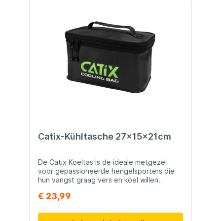
opvallende kleuren Lengte: 4 cm
Duikdiepte: 2,0 - 2,5 meter Gewicht: 4
gram Drijvend ontwerp voor optimale actie
Catix-Kühltasche 27x15x21cm
De Catix Koeltas is de ideale metgezel
voor gepassioneerde hengelsporters die
hun vangst graag vers en koel willen
houden tijdens hun visavonturen. Met
€ 23,99
afmetingen van 27x15x21 cm biedt deze
compacte koeltas voldoende ruimte om
aas, aasboxen, en vers gevangen vis op de