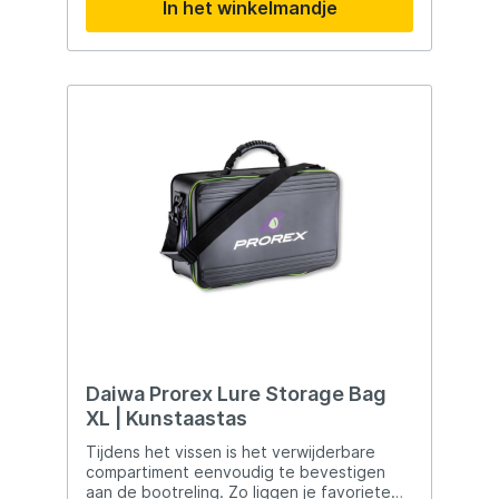
In het winkelmandje
biedt het ruime hoofdcompartiment plaats
aan tackleboxen van formaat 3600. Extra
vakken met rits bieden ruimte voor kleinere
accessoires, terwijl houders voor een
waterfles en telefoon zorgen voor extra
gemak. Met meerdere bevestigingspunten
en een innovatief ontwerp zorgt de
Mustad Blueline Game Time Sling Pack
ervoor dat je alles bij de hand hebt voor
een geslaagde visdag, zonder concessies
te doen aan mobiliteit. 100% Non-PFAS PU
leren buitenlaag 100% Non-PFAS 210D
polyester PU voering Ritssluiting om als
rugzak of sling te dragen Geschikt voor
3600-formaat tackleboxen Inclusief
houders voor waterfles en telefoon
Afmetingen: 35,5 cm (L) x 25,5 cm (B) x
16,5 cm (H)
Daiwa Prorex Lure Storage Bag
XL | Kunstaastas
Tijdens het vissen is het verwijderbare
compartiment eenvoudig te bevestigen
aan de bootreling. Zo liggen je favoriete