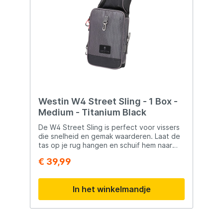
Westin W4 Street Sling - 1 Box -
Medium - Titanium Black
De W4 Street Sling is perfect voor vissers
die snelheid en gemak waarderen. Laat de
tas op je rug hangen en schuif hem naar
voren wanneer je van kunstaas wilt
€ 39,99
wisselen. Dankzij het slimme vouwsysteem
blijft de tacklebox stevig op zijn plaats,
zodat je snel bij je materiaal kunt. Met een
In het winkelmandje
360° hookswivel, gereedschapsriem,
snelclip en klittenbandsluiting ben je altijd
klaar voor actie. De tas is gemaakt van
dubbel geweven hexagon polyester met