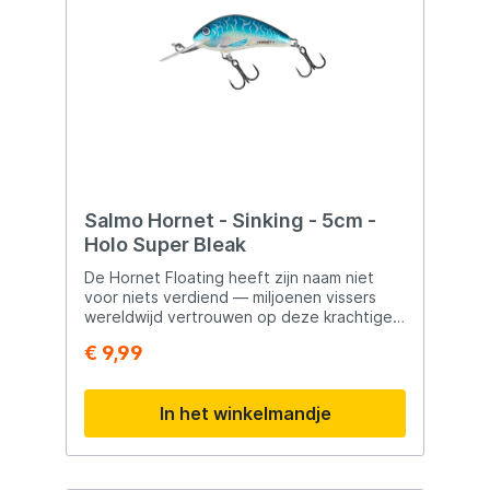
Salmo Hornet - Sinking - 5cm -
Holo Super Bleak
De Hornet Floating heeft zijn naam niet
voor niets verdiend — miljoenen vissers
wereldwijd vertrouwen op deze krachtige
plug. Of je nu in stromend of stilstaand
€ 9,99
water vist, de Hornet presteert altijd en
weet vissen te verleiden als geen ander.
Dankzij het compacte formaat van 4 cm en
In het winkelmandje
de effectieve drijvende actie is deze plug
geschikt voor uiteenlopende vissoorten.
Een onmisbaar kunstaas voor iedere
sportvisser. Verkrijgbaar in diverse