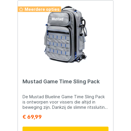
Meerdere opties
Mustad Game Time Sling Pack
De Mustad Blueline Game Time Sling Pack
is ontworpen voor vissers die altijd in
beweging zijn. Dankzij de slimme ritssluiting
in de band kan de tas zowel als rugzak of
€ 69,99
schoudertas gedragen worden, voor
maximale flexibiliteit aan het water.
Gemaakt van waterafstotende materialen