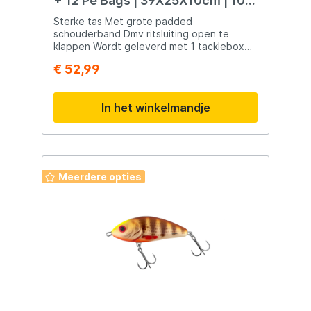
+ 12 Pe Bags | 39X25X10cm | 10L
| Kunstaastas
Sterke tas Met grote padded
schouderband Dmv ritsluiting open te
klappen Wordt geleverd met 1 tacklebox
En 12 PE bags Sterke ritsen met groot
€ 52,99
koord
In het winkelmandje
Meerdere opties