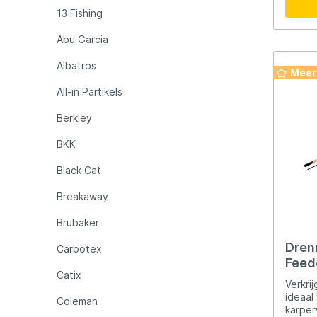
LFT
Libra L
geleve
13 Fishing
Abu Garcia
Mainline
Matrix
Albatros
Meer
Minn Kota
Mitchel
All-in Partikels
Berkley
MTC
Muck B
BKK
Black Cat
Ondex Spinners
Owner
Breakaway
Plano
Polaroi
Brubaker
Dren
Carbotex
Feede
Pro Line
Pro Tac
Catix
Verkrij
ideaal
Coleman
Raymarine
Rapala
karper