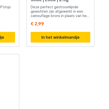
 P'stop
Deze perfect gestroomlijnde
gewichten zijn afgewerkt in een
camouflage brons in plaats van het
traditionele zwart. Compleet
€ 2,99
geleverd met een zachte siliconen
buis om ze op de lijn te
vergrendelen, waardoor ze ook
dje
In het winkelmandje
gemakkelijk kunnen worden
verwisseld.