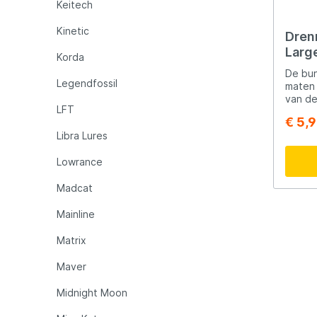
Keitech
ontwe
wonnen
Kinetic
lokale
Dren
was de
Larg
Korda
Vanda
name o
De bun
Legendfossil
positi
maten 
meerv
van de
LFT
Scotth
Winder
€ 5,
zodat 
Libra Lures
hebben
h
Lowrance
biedt 
Madcat
windin
Inch (
windin
Mainline
24 Inc
aan ma
Matrix
elasti
biedt 
Maver
windin
Inch (
Midnight Moon