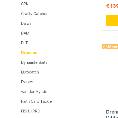
platfo
CPK
€ 13
van zi
karper
Rozemijer
Salmo
Crafty Catcher
waaron
en een
Daiwa
Senshu
Shakes
DAM
DLT
Spiderwire
Spro
Meer
Drennan
Team Deep Sea
Traxis
Dynamite Baits
Eurocatch
Viper
Waters
Evezet
van den Eynde
Yuki
Faith Carp Tackle
FISH-XPRO
Drenn
Dibbe