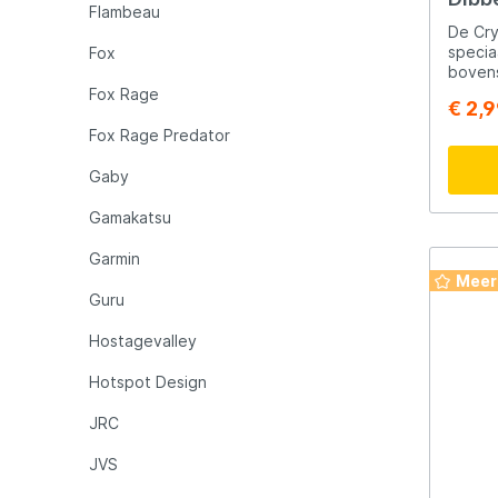
Flambeau
De Cry
specia
Fox
boven
met na
Fox Rage
€ 2,
vijver
dobber
Fox Rage Predator
nagen
geschi
Gaby
aas, zo
Crysta
Gamakatsu
maten: 0,2 gram 0,4 gram 0,6 
Eigens
Garmin
Onderante
Meer
de kle
Guru
Dobber
Gemaak
Hostagevalley
Supersterk
Engels
Hotspot Design
name b
uitste
JRC
huidig
begon 
JVS
garag
dobber