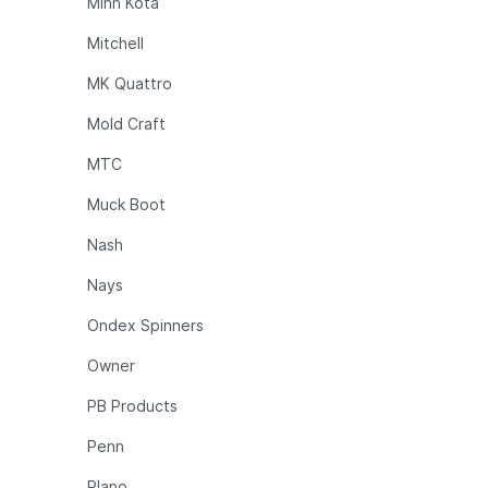
Minn Kota
Mitchell
MK Quattro
Mold Craft
MTC
Muck Boot
Nash
Nays
Ondex Spinners
Owner
PB Products
Penn
Plano