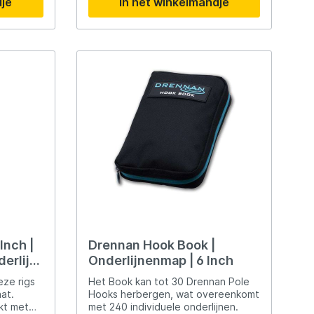
Madcat
dje
In het winkelmandje
maat
Midnight Moon
Mold Craft
Nays
Penn
Preston
Inch |
Drennan Hook Book |
erlijn
Onderlijnenmap | 6 Inch
Raven
eze rigs
Het Book kan tot 30 Drennan Pole
at.
Hooks herbergen, wat overeenkomt
Rive
kt met
met 240 individuele onderlijnen.