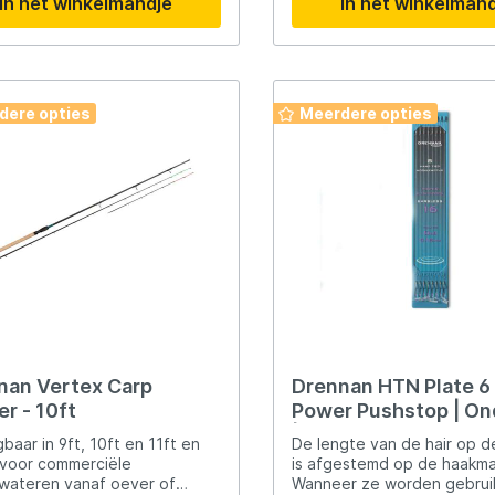
ures
Lowrance
In het winkelmandje
In het winkelman
rd voor beide katapults.
hengeldelen. Kan zelf op 
gemaakt worden.
Maver
dere opties
Meerdere opties
l
MK Quattro
oot
Nash
PB Products
d
Pole Position
nan Vertex Carp
Drennan HTN Plate 6 
r - 10ft
Power Pushstop | Ond
kle
Prologic
| Haakmaat 16
gbaar in 9ft, 10ft en 11ft en
De lengte van de hair op d
 voor commerciële
is afgestemd op de haakma
Ridgemonkey
wateren vanaf oever of
Wanneer ze worden gebrui