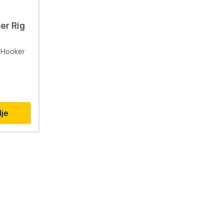
er Rig
g Hooker
dje