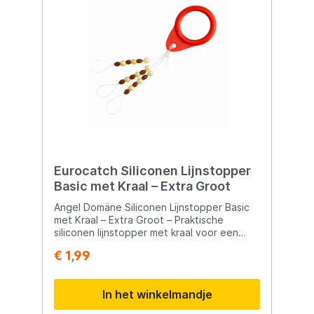
Eurocatch Siliconen Lijnstopper
Basic met Kraal – Extra Groot
Angel Domäne Siliconen Lijnstopper Basic
met Kraal – Extra Groot – Praktische
siliconen lijnstopper met kraal voor een
veilige en nauwkeurige positionering op de
€ 1,99
lijn. Eenvoudig te monteren en geschikt
voor verschillende vistechnieken.
Eenvoudig aan te brengen op de lijn
In het winkelmandje
Beschadigt de lijn niet