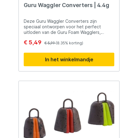
aanpassen aan verschillende lengtes Ideaal
Guru Waggler Converters | 4.4g
voor vaste hengelvisserij Handig voor
wedstrijdvissers Geschikt voor Witvisserij
Vaste hengelvisserij Wedstrijdvissen
Deze Guru Waggler Converters zijn
Opbergen van onderlijnen en tuigjes Pole
speciaal ontworpen voor het perfect
fishing accessoires
uitloden van de Guru Foam Wagglers,
zonder dat je extra gewicht aan de lijn
€ 5,49
dient toe te voegen. Voorzien een Micro
€ 5,99
(8.35% korting)
Swivel voor gemakkelijke bevestiging aan
de lijn.
In het winkelmandje