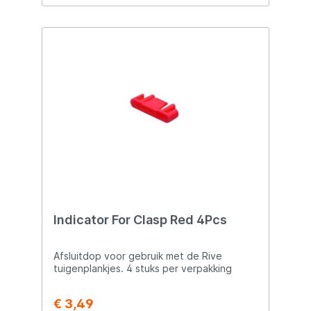
het monteren en op spanning houden van
tuigjes. Perfect voor de serieuze visser die
zijn uitrusting goed georganiseerd en in
topconditie wil houden.
Indicator For Clasp Red 4Pcs
Afsluitdop voor gebruik met de Rive
tuigenplankjes. 4 stuks per verpakking
€ 3,49