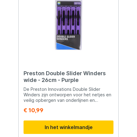
Preston Double Slider Winders
wide - 26cm - Purple
De Preston Innovations Double Slider
Winders zijn ontworpen voor het netjes en
veilig opbergen van onderlijnen en
complete dobbertuigen. Dankzij het slimme
€ 10,99
ontwerp met twee verschuifbare sliders
kunnen er twee montages overzichtelijk op
één winder worden opgeslagen. De
In het winkelmandje
verstelbare sliders bewegen over de
volledige lengte van de winder, waardoor