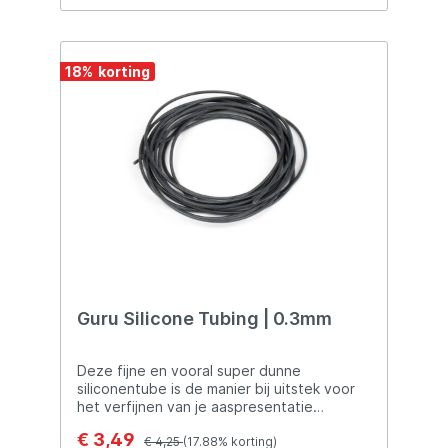
18
%
Guru Silicone Tubing | 0.3mm
Deze fijne en vooral super dunne
siliconentube is de manier bij uitstek voor
het verfijnen van je aaspresentatie
wanneer je met een hairrig vist. Deze tube
€ 3,49
is met een opening van 0,3mm klein
€ 4,25
(17.88% korting)