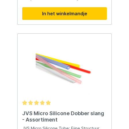
genoeg om grip te krijgen op de stelen van
haken tot en met maat 20
In het winkelmandje
JVS Micro Silicone Dobber slang
- Assortiment
JVS Micro Silicone Tube: Fijne Structuur