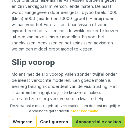
voor praktisch elke manier van vissen worden ingezet
en zijn verkrijgbaar in verschillende maten. De maat
wordt aangegeven door een getal, bijvoorbeeld 1000
(klein) 4000 (middel) en 10000 (groot). Hierbij raden
wij aan voor het Forelvissen, baarsvissen of voor
bijvoorbeeld het vissen met de winkle picker te kiezen
uit een van onze kleinere modellen. En voor het
snoekvissen, penvissen en het spinvissen adviseren
we om een middel-groot model te kiezen.
Slip voorop
Molens met de slip voorop vallen zonder twijfel onder
de meest verkochte modellen. Een goede molen is
een erg belangrijk onderdeel van de visuitrusting. Het
is daarom belangrijk de juiste keuze te maken.
Uiteraard zit er erg veel verschil in kwaliteit. Bij
bijvoorbeeld het spin of feedervissen wordt een
Deze website maakt gebruik van cookies om de best mogelijke
molen erg intensief gebruikt, bij het spinvissen wordt
ervaring te garanderen.
Meer informatie...
er soms wel tot 600 keer per dag mee ingegooid.
Weigeren
Configureren
Aanvaard alle cookies
Deze molen zou sneller slijtage vertonen dan een
molen die wordt gebruikt voor de statische