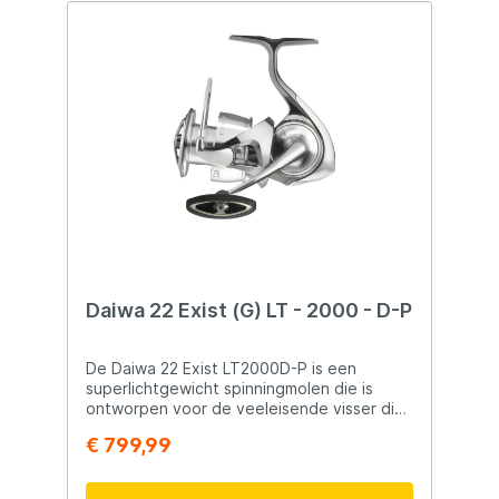
Daiwa 22 Exist (G) LT - 2000 - D-P
De Daiwa 22 Exist LT2000D-P is een
superlichtgewicht spinningmolen die is
ontworpen voor de veeleisende visser die
alleen het beste verwacht van zijn
€ 799,99
materiaal. Met een gewicht van slechts 150
gram en 12 kogellagers biedt deze molen
een ongeëvenaarde soepele werking en