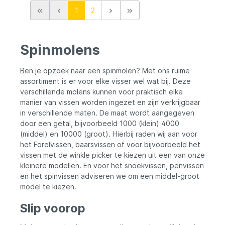
InfinityDrive en InfinityXross levert de
1
2
Stella SW D enorme draaikracht met een
uiterst soepele werking, zelfs onder
extreme belasting. Het hoogwaardige
remsysteem met Heat Sink Drag en XX-
Spinmolens
Tough Drag biedt maximale controle tijdens
zware drils op krachtige zoutwatervissen.
De waterdichte constructie beschermt
Ben je opzoek naar een spinmolen? Met ons ruime
interne componenten optimaal tegen zout,
assortiment is er voor elke visser wel wat bij. Deze
water en vuil waardoor de molen langdurig
verschillende molens kunnen voor praktisch elke
topprestaties blijft leveren. De Stella SW D
manier van vissen worden ingezet en zijn verkrijgbaar
is ontwikkeld voor fanatieke sportvissers
die geen compromissen willen sluiten
in verschillende maten. De maat wordt aangegeven
tijdens offshore vissen, jiggen, popping en
door een getal, bijvoorbeeld 1000 (klein) 4000
zware spinning technieken. Belangrijkste
(middel) en 10000 (groot). Hierbij raden wij aan voor
kenmerken High-end zoutwater spinmolen
het Forelvissen, baarsvissen of voor bijvoorbeeld het
HAGANE Gear aandrijving InfinityDrive
vissen met de winkle picker te kiezen uit een van onze
technologie Heat Sink Drag systeem
kleinere modellen. En voor het snoekvissen, penvissen
Waterdichte heavy-duty constructie
Voordelen Enorme krachtreserve Zeer
en het spinvissen adviseren we om een middel-groot
soepele rotatie Maximale controle tijdens
model te kiezen.
de dril Extreem duurzaam ontwerp Bestand
tegen zware zoutwateromstandigheden
Slip voorop
Geschikt voor Offshore vissen Jiggen
Popping Zware spinning technieken Grote