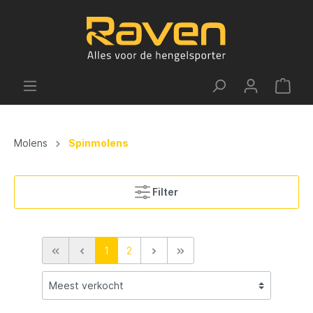
Molens
Spinmolens
Filter
1
2