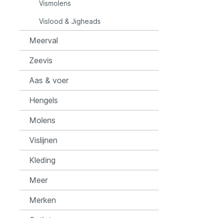
Vismolens
Vislood & Jigheads
Rozemijer
Salmo
Meerval
Senshu
Shakes
Zeevis
Aas & voer
Spiderwire
Spro
Hengels
Team Deep Sea
Traxis
Molens
Vislijnen
Viper
Waters
Kleding
Yuki
Meer
Merken