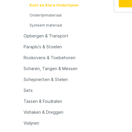
LFT
Libra L
garant
Kant en Klare Onderlijnen
vangst
zijn h
Onderlijnmateriaal
waardo
Mainline
Matrix
bevest
Systeem materiaal
kunt m
methode. Specificaties
Opbergen & Transport
Minn Kota
Mitchel
centimeter Materiaa
Haak: 
Paraplu's & Stoelen
Bevest
handige lus Verpakt
MTC
Muck B
Rookovens & Toebehoren
Forel I
kwalit
Scharen, Tangen & Messen
waardo
Ondex Spinners
Owner
voor e
Schepnetten & Stelen
Sets
Plano
Polaroi
Tassen & Foudralen
Pro Line
Pro Tac
Vishaken & Dreggen
Vislijnen
Raymarine
Rapala