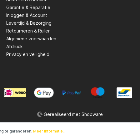
met een gekleurde veer
water, wat forel aantrekt. 
Garantie & Reparatie
xtra visuele
gemengde kleuren geven je opties
Inloggen & Account
gskracht. Verbeterde
voor verschillende
d en lokkend vermogen
visomstandigheden. Small Softbaits
Levertijd & Bezorging
ichte Forel- of
3cm Mixed: Aantal: 10 Kenmerken:
Retourneren & Ruilen
tworpen om te
Kleine, zachte kunstaasjes di
uikt met een lichte
natuurlijke prooien lijken. D
Algemene voorwaarden
ngel of spinhengel. Maakt
gemengde kleuren zijn effe
Afdruck
ig werpen en effectieve
verschillende soorten water. Mi
Privacy en veiligheid
e mogelijk. Efficiënt bij
Jigheads Mixed Color 3gr: Aantal: 5
ciaal ontworpen
Kenmerken: Kleine jigheads
perfect zijn voor gebruik met de
 activiteit. Geschikt voor
softbaits. De verschillende
forelsoorten en
maken ze veelzijdig voor
igheden. De Troutlook
verschillende visomstandi
Lepels zijn een must-have
Small Tackle Box: Aantal: 1
orelvissers die op zoek zijn
Kenmerken: Een kleine op
en betrouwbare en
om al het kunstaas en de
effende kunstaasoptie. Met
accessoires georganiseerd
tradunne haak en visueel
houden. Voordelen: Veelzijdigheid:
Gerealiseerd met Shopware
kkelijke afwerking bieden
De set biedt een breed scala 
epels een uitstekende kans
kunstaas in verschillende k
 succesvolle vangst. Ze zijn
stijlen, waardoor je voor bijna 
ng te garanderen.
Meer informatie...
rpen om de behoeften van
visomstandigheid het juist
beginners als ervaren vissers
hebt. Gebruiksgemak: Alle