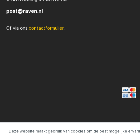
afgewerkt 
voor e
post@raven.nl
aantrekkin
zichtbaarhei
onder water. L
Of via ons
contactformulier
.
Spinhengel: On
worden gebr
forelhe
nauwkeur
presentati
Forelvissen: Spe
voor forelvissen, een populaire en
uitdagende
verschillende 
visomstand
Forel 
voor f
naar e
doeltr
hun ul
aantre
deze l
op een
Deze website maakt gebruik van cookies om de best mogelijke ervari
ontwo
zowel 