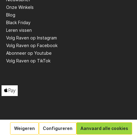
De
Onze Winkels
Blog
Black Friday
Leren vissen
e op
e
Volg Raven op Instagram
ctief in
Volg Raven op Facebook
cro
Abonneer op Youtube
 die
Volg Raven op TikTok
 kleuren
gheden.
bergdoos
 te
aan
leuren en
elke
Weigeren
Configureren
Aanvaard alle cookies
e aas