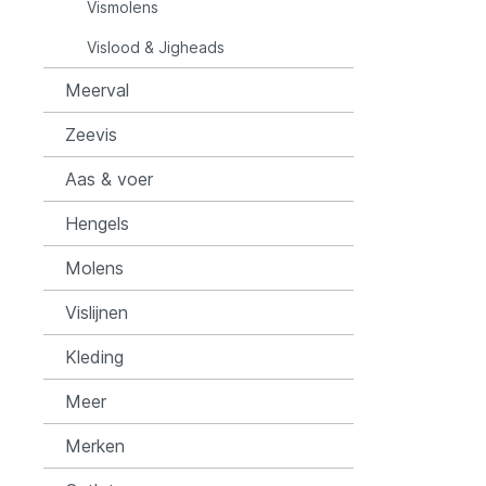
Vismolens
Vislood & Jigheads
Rozemijer
Salmo
Meerval
Senshu
Shakes
Zeevis
Aas & voer
Spiderwire
Spro
Hengels
Team Deep Sea
Traxis
Molens
Vislijnen
Viper
Waters
Kleding
Yuki
Meer
Merken