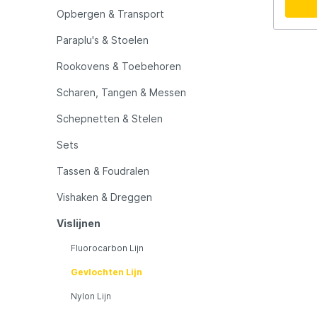
LFT
Libra L
rode v
Opbergen & Transport
Bovenw
zien, 
Paraplu's & Stoelen
Mainline
Matrix
Rookovens & Toebehoren
Minn Kota
Mitchel
Scharen, Tangen & Messen
Schepnetten & Stelen
MTC
Muck B
Sets
Tassen & Foudralen
Ondex Spinners
Owner
Vishaken & Dreggen
Plano
Polaroi
Vislijnen
Fluorocarbon Lijn
Pro Line
Pro Tac
Gevlochten Lijn
Nylon Lijn
Raymarine
Rapala