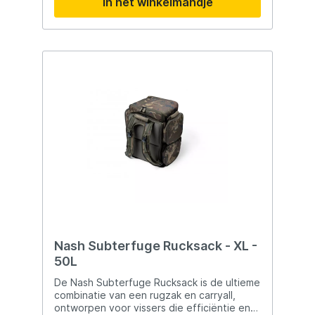
In het winkelmandje
uitstraling en zorgvuldig geteste
kleurcombinaties is dit een
onweerstaanbaar aas voor elke roofvisser.
De jerkbait is uitgerust met twee
vlijmscherpe Gamakatsu dreggen voor
optimale inhaking en betrouwbare
prestaties tijdens elke sessie. Twee
Gamakatsu dreggen: #4 (buik), #6 (staart)
Realistische uitstraling Luid ratelgeluid voor
extra aantrekkingskracht Hoogwaardige
jerkbait met verleidelijke actie Gewicht:
18g Verkrijgbaar in diverse kleuren
Nash Subterfuge Rucksack - XL -
50L
De Nash Subterfuge Rucksack is de ultieme
combinatie van een rugzak en carryall,
ontworpen voor vissers die efficiëntie en