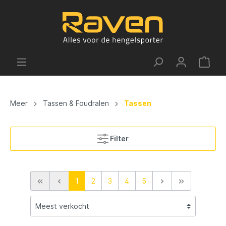
Meer
Tassen & Foudralen
Tassen
Filter
1
2
3
4
5