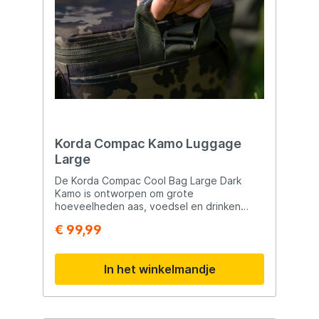
cm Gewicht: 8 gram Zinkend model
Diepgang: tot ca. 1 meter
Korda Compac Kamo Luggage
Large
De Korda Compac Cool Bag Large Dark
Kamo is ontworpen om grote
hoeveelheden aas, voedsel en drinken
langdurig koel en vers te houden tijdens
€ 99,99
langere vissessies. Met een inhoud van 25
liter biedt deze ruime koeltas voldoende
opslagcapaciteit voor meerdaagse
In het winkelmandje
karpersessies of vissers die extra aas en
proviand willen meenemen. De buitenzijde
is vervaardigd uit sterk en waterafstotend
Dark Kamo materiaal dat perfect aansluit bij