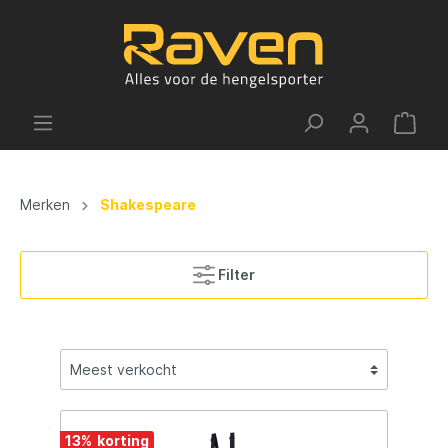
Merken
Shakespeare
Filter
13
%