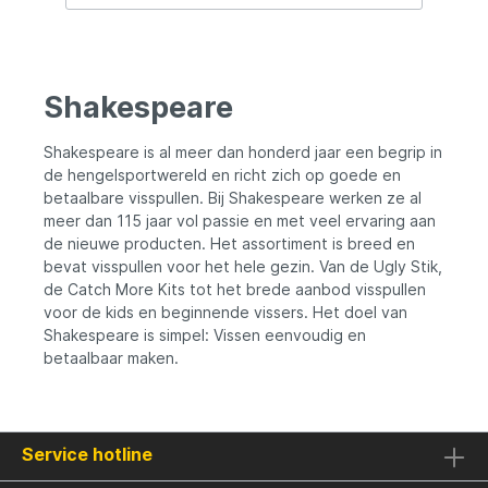
van stevig grafiet en volledig opgespoeld
met hoogwaardige monolijn, zodat je direct
kunt vissen. Om het compleet te maken,
wordt een hardcase tacklebox
meegeleverd met alle benodigdheden voor
Shakespeare
een succesvolle vistrip op zee. ✅ Sterke
grafietmolen volledig opgespoeld met
monolijn ✅ Duurzame 2-delige glasvezel
Shakespeare is al meer dan honderd jaar een begrip in
hengel ✅ Titaniumoxide geleideogen ✅
de hengelsportwereld en richt zich op goede en
Inclusief hardcase tacklebox met pilker, 2
betaalbare visspullen. Bij Shakespeare werken ze al
makreelleaders, 5 wartels en 5
meer dan 115 jaar vol passie en met veel ervaring aan
reservehaken
de nieuwe producten. Het assortiment is breed en
bevat visspullen voor het hele gezin. Van de Ugly Stik,
de Catch More Kits tot het brede aanbod visspullen
voor de kids en beginnende vissers. Het doel van
Shakespeare is simpel: Vissen eenvoudig en
betaalbaar maken.
Service hotline