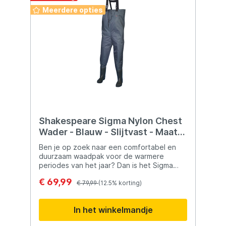
Meerdere opties
Shakespeare Sigma Nylon Chest
Wader - Blauw - Slijtvast - Maat
44
Ben je op zoek naar een comfortabel en
duurzaam waadpak voor de warmere
periodes van het jaar? Dan is het Sigma
Nylon Waadpak van Shakespeare de ideale
€ 69,99
keuze voor jou! Met zijn dunne nylon
€ 79,99
(12.5% korting)
materiaal en ruime pasvorm zul je nooit
meer oververhit raken. De slijtvaste laarzen
In het winkelmandje
en verstevigde zool zorgen voor een
langdurige levensduur. Dit waadpak is