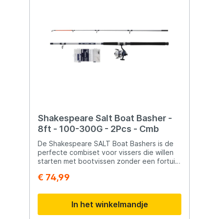
Shakespeare Salt Boat Basher -
8ft - 100-300G - 2Pcs - Cmb
De Shakespeare SALT Boat Bashers is de
perfecte combiset voor vissers die willen
starten met bootvissen zonder een fortuin
uit te geven. Deze complete set is direct
€ 74,99
klaar voor gebruik aan boord. De krachtige
2-delige hengel is gemaakt van duurzaam
glasvezel en voorzien van titaniumoxide
In het winkelmandje
geleideogen en een comfortabel EVA-
handvat met hoge dichtheid. De molen is