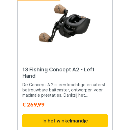
13 Fishing Concept A2 - Left
Hand
De Concept A 2 is een krachtige en uiterst
betrouwbare baitcaster, ontworpen voor
maximale prestaties. Dankzij het
vernieuwde Bulldog Carbon Drag-systeem
€ 269,99
met maar liefst 11 kg slipdruk stop je
moeiteloos grote vissen. Het H.A.M.
hoofdtandwiel van gehard messing,
In het winkelmandje
vervaardigd met Japanse Hamai-precisie,
zorgt voor een soepele en duurzame