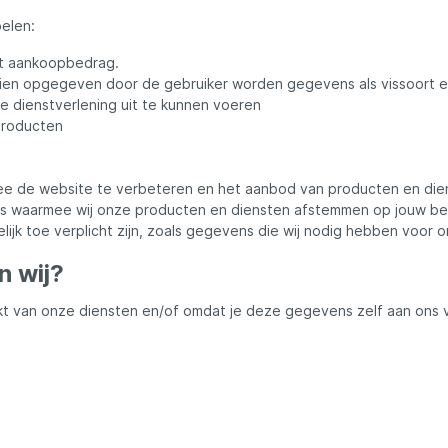
jnen & Systemen
n, Tangen & Messen
etten, Leefnetten &
n, Tangen & Messen
nodigdheden
engels
n, Tangen & Messen
Catcher
Onthaken, Wegen & B
Schepnetten & Acces
Sets
Schepnetten & Stelen
Stoelen, Stretchers &
Meervalhengels
Tassen & Foudralen
Daiwa
elen:
& Elektromotoren
Slaapzakken
Kunstaas
et aankoopbedrag.
 & Foudralen
en & Dreggen
ngels
ing
n
Stoelen
Vishaken & Dreggen
Vislijnen
Spodhengels & Marke
Viskoffers & Transpor
Dynamite Baits
dien opgegeven door de gebruiker worden gegevens als vissoort en
gels
ting & Elektronica
Vislijnen
Vishaken & Dreggen
Opbergen & Transpor
ze dienstverlening uit te kunnen voeren
producten
 & Foudralen
ns & Reels
hengels
n Eynde
Vishaken
Verticaalhengels
Faith Carp Tackle
plu's
ns & Reels
rs
Zitkisten & Plateaus
Wegen & Onthaken
Vislijnen
e de website te verbeteren en het aanbod van producten en die
ens
Fox Rage
tes waarmee wij onze producten en diensten afstemmen op jouw b
ijk toe verplicht zijn, zoals gegevens die wij nodig hebben voor o
tsu
Garmin
 wij?
 van onze diensten en/of omdat je deze gegevens zelf aan ons ve
t Design
JRC
Korda