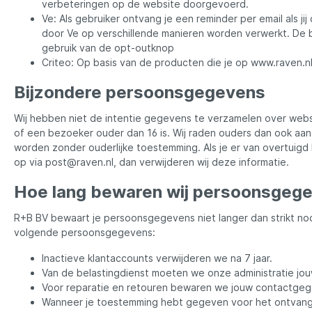
verbeteringen op de website doorgevoerd.
Ve: Als gebruiker ontvang je een reminder per email als 
door Ve op verschillende manieren worden verwerkt. De 
Rozemijer
Salmo
gebruik van de opt-outknop
Criteo: Op basis van de producten die je op www.raven.nl
Senshu
Shakes
Bijzondere persoonsgegevens
Wij hebben niet de intentie gegevens te verzamelen over webs
Spiderwire
Spro
of een bezoeker ouder dan 16 is. Wij raden ouders dan ook aan
worden zonder ouderlijke toestemming. Als je er van overtuig
op via post@raven.nl, dan verwijderen wij deze informatie.
Team Deep Sea
Traxis
Hoe lang bewaren wij persoonsgeg
Viper
Waters
R+B BV bewaart je persoonsgegevens niet langer dan strikt no
volgende persoonsgegevens:
Yuki
Inactieve klantaccounts verwijderen we na 7 jaar.
Van de belastingdienst moeten we onze administratie jou
Voor reparatie en retouren bewaren we jouw contactgege
Wanneer je toestemming hebt gegeven voor het ontvangen v