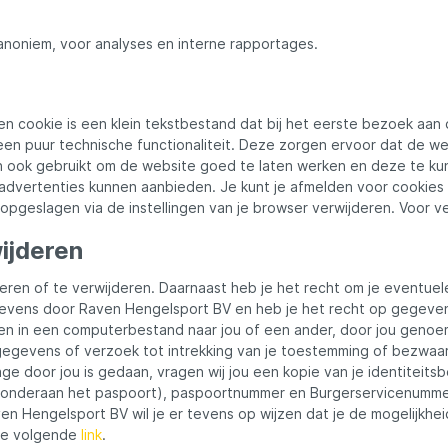
noniem, voor analyses en interne rapportages.
Een cookie is een klein tekstbestand dat bij het eerste bezoek aa
en puur technische functionaliteit. Deze zorgen ervoor dat de we
 ook gebruikt om de website goed te laten werken en deze te kun
vertenties kunnen aanbieden. Je kunt je afmelden voor cookies d
s opgeslagen via de instellingen van je browser verwijderen. Voor v
ijderen
geren of te verwijderen. Daarnaast heb je het recht om je eventu
vens door Raven Hengelsport BV en heb je het recht op gegevens
n in een computerbestand naar jou of een ander, door jou genoemd
sgegevens of verzoek tot intrekking van je toestemming of bezwa
ge door jou is gedaan, vragen wij jou een kopie van je identiteits
onderaan het paspoort), paspoortnummer en Burgerservicenummer 
en Hengelsport BV wil je er tevens op wijzen dat je de mogelijkhei
 de volgende
link
.