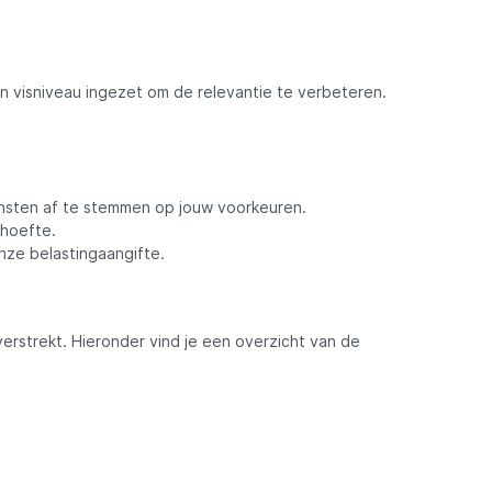
ewaren
soires
Opbergen & Transport
Sets
Tassen & Foudralen
Sets
Tassen & Foudralen
Penhengels & Stalkerhengels
Tenten & Paraplu's
DAM
Hengels
rhengels
tkarren
Stretchers & Slaapzakken
Vishengels
Vismolens
Strandhengels
Festival
Eurocatch
 visniveau ingezet om de relevantie te verbeteren.
t
Vislood & Voerkorven
Vislijnen
Onderlijnen & Toebehoren
Vislijnen
Winkle pickers
FISH-XPRO
nsten af te stemmen op jouw voorkeuren.
Fox Rage Predator
ehoefte.
nze belastingaangifte.
Guru
rstrekt. Hieronder vind je een overzicht van de
JVS
Legendfossil