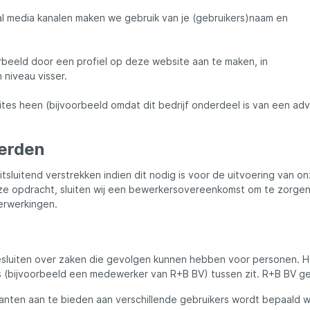
ures
Lowrance
al media kanalen maken we gebruik van je (gebruikers)naam en
Maver
rbeeld door een profiel op deze website aan te maken, in
 niveau visser.
l
MK Quattro
es heen (bijvoorbeeld omdat dit bedrijf onderdeel is van een ad
oot
Nash
erden
PB Products
sluitend verstrekken indien dit nodig is voor de uitvoering van 
ze opdracht, sluiten wij een bewerkersovereenkomst om te zorgen 
erwerkingen.
d
Pole Position
kle
Prologic
sluiten over zaken die gevolgen kunnen hebben voor personen. H
 (bijvoorbeeld een medewerker van R+B BV) tussen zit. R+B BV g
ianten aan te bieden aan verschillende gebruikers wordt bepaald w
Ridgemonkey