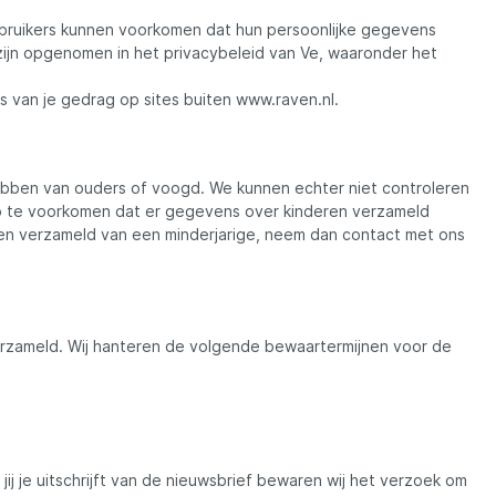
 Gebruikers kunnen voorkomen dat hun persoonlijke gegevens
ijn opgenomen in het privacybeleid van Ve, waaronder het
Scotty
s van je gedrag op sites buiten www.raven.nl.
Solar
hebben van ouders of voogd. We kunnen echter niet controleren
Tasty Baits
m zo te voorkomen dat er gegevens over kinderen verzameld
ben verzameld van een minderjarige, neem dan contact met ons
Veltic Spinners
X2
erzameld. Wij hanteren de volgende bewaartermijnen voor de
j je uitschrijft van de nieuwsbrief bewaren wij het verzoek om