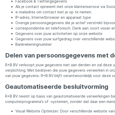
LFT
Libra L
Facebook & Twittergegevens
Als je contact opneemt met onze klantenservice via Soci
e-mailadres om contact met je op te nemen.
Mainline
Matrix
IP-adres, Internetbrowser en apparaat type
Overige persoonsgegevens die je actief verstrekt bijvoo
correspondentie en telefonisch. Denk aan; soort visser en
Minn Kota
Mitchel
Gegevens over jouw activiteiten op onze website
Gegevens over jouw surfgedrag over verschillende websit
Bankrekeningnummer
MTC
Muck B
Delen van persoonsgegevens met d
Ondex Spinners
Owner
R+B BV verkoopt jouw gegevens niet aan derden en zal deze uit
verplichting. Met bedrijven die jouw gegevens verwerken in on
van jouw gegevens. R+B BV blijft verantwoordelijk voor deze v
Plano
Polaroi
Geautomatiseerde besluitvorming
Pro Line
Pro Tac
R+B BV neemt op basis van geautomatiseerde verwerkingen be
computerprogramma's of -systemen, zonder dat daar een mens
Visual Website Optimizer: Door verschillende website var
Raymarine
Rapala