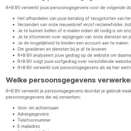
Nachtvissen & Outdoor
Opbergen & Transport
Scharen, Tangen & Messen
Rookovens & Toebehoren
Scharen, Tangen & Messen
Voeringrediënten & Mixen
Karperhengels
Winterkleding
Sets
CPK
Onderli
Schare
Schepn
Schare
Sets
Voerbe
Matchh
Schare
Crafty 
R+B BV verwerkt jouw persoonsgegevens voor de volgende do
Vislood & Jigheads
Wegen
Boten 
Het afhandelen van jouw betaling of terugstorten van h
Rodpods & Hengelsteunen
Streetfishing
Tassen & Foudralen
Reishengels
Vishaken & Dreggen
DLT
Sets
Tassen
Vishak
Spinhe
Viskled
Drenna
Verzenden van onze nieuwsbrief en/of reclamefolder. In
Vishaken
Tenten & Paraplu's
Vismolens & Reels
Vishen
Verlich
Kleding
Je te kunnen bellen of e-mailen indien dit nodig is om on
Je te informeren over wijzigingen van onze diensten en 
Tenten & Paraplu's
Vislijnen
Vislood & Jigheads
Telescoophengels
Evezet
Tassen
Vismole
Vaste 
van de
Je de mogelijkheid te bieden een account aan te maken
Vismolens
Vislood
Dobbers
Vispara
Vismole
Zeebaa
Om goederen en diensten bij je af te leveren
R+B BV analyseert jouw gedrag op de website om daarme
Vislood
Zeebaarshengels
Flambeau
Vismol
Fox
R+B BV volgt jouw surfgedrag over verschillende websi
R+B BV verwerkt ook persoonsgegevens als wij hier wettel
Gaby
Gamaka
Welke persoonsgegevens verwerken
R+B BV verwerkt je persoonsgegevens doordat je gebruik maakt
Hostagevalley
Hotspo
persoonsgegevens die wij verwerken:
Voor- en achternaam
Keitech
Kinetic
Adresgegevens
Telefoonnummer
E-mailadres