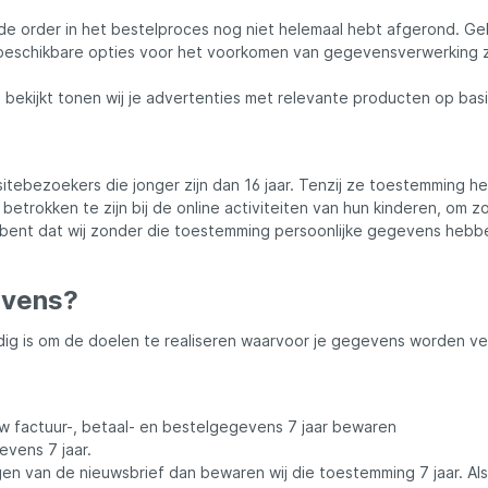
jij de order in het bestelproces nog niet helemaal hebt afgerond.
beschikbare opties voor het voorkomen van gegevensverwerking z
Savage Gear
 bekijkt tonen wij je advertenties met relevante producten op basi
peare
Shimano
itebezoekers die jonger zijn dan 16 jaar. Tenzij ze toestemming 
Tackle Porn
 betrokken te zijn bij de online activiteiten van hun kinderen, o
d bent dat wij zonder die toestemming persoonlijke gegevens heb
Troutlook
evens?
ide
Westin
dig is om de doelen te realiseren waarvoor je gegevens worden v
w factuur-, betaal- en bestelgegevens 7 jaar bewaren
vens 7 jaar.
an de nieuwsbrief dan bewaren wij die toestemming 7 jaar. Als ji