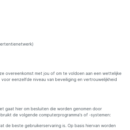
Madcat
Midnight Moon
Mold Craft
vertentienetwerk)
Nays
Penn
onze overeenkomst met jou of om te voldoen aan een wettelijke
voor eenzelfde niveau van beveiliging en vertrouwelijkheid
Preston
Raven
et gaat hier om besluiten die worden genomen door
ebruikt de volgende computerprogramma's of -systemen:
at de beste gebruikerservaring is. Op basis hiervan worden
Rive