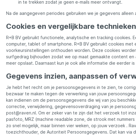
in te trekken zodat je geen e-mails meer ontvangt.
Na de aangegeven periodes gebruiken we je gegevens alleen a
Cookies en vergelijkbare technieken
R+B BV gebruikt functionele, analytische en tracking cookies. 
computer, tablet of smartphone. R+B BV gebruikt cookies met e
voorkeursinstellingen onthouden worden. Deze cookies worden
surfgedrag bijhouden zodat we op maat gemaakte content en ad
meer opslaat. Daarnaast kun je ook alle informatie die eerder i
Gegevens inzien, aanpassen of verw
Je hebt het recht om je persoonsgegevens in te zien, te corri
bezwaar te maken tegen de verwerking van jouw persoonsgege
kan indienen om de persoonsgegevens die wij van jou beschikke
correctie, verwijdering, gegevensoverdraging van je persoon
post@raven.nl. Om er zeker van te zijn dat het verzoek tot inza
pasfoto, MRZ (machine readable zone, de strook met nummers 
zo snel mogelijk, maar binnen vier weken, op jouw verzoek . Rav
toezichthouder, de Autoriteit Persoonsgegevens. Dat kan via