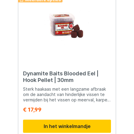
Dynamite Baits Blooded Eel |
Hook Pellet | 30mm
Sterk haakaas met een langzame afbraak
om de aandacht van hinderlijke vissen te
vermijden bij het vissen op meerval, karpers
en barbeel. De textuuris zacht genoeg om
€ 17,99
er een boiliernaald doorheen te steken
zonder dat er eerst geboord hoeft te
worden.
In het winkelmandje