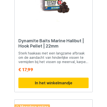
Dynamite Baits Marine Halibut |
Hook Pellet | 22mm
Sterk haakaas met een langzame afbraak
om de aandacht van hinderlijke vissen te
vermijden bij het vissen op meerval, karpers
en barbeel. De textuuris zacht genoeg om
€ 17,99
er een boiliernaald doorheen te steken
zonder dat er eerst geboord hoeft te
worden.
In het winkelmandje
Meerdere opties