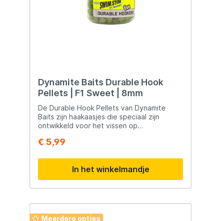
Dynamite Baits Durable Hook
Pellets | F1 Sweet | 8mm
De Durable Hook Pellets van Dynamite
Baits zijn haakaasjes die speciaal zijn
ontwikkeld voor het vissen op
verschillende vissoorten. Hier zijn enkele
€ 5,99
kenmerken en toepassingen van deze
haakaasjes: Attractieve Geur- en
Smaakstoffen: De Durable Hook Pellets
In het winkelmandje
staan bekend om hun sterke geur- en
smaakstoffen die onder water vrijkomen.
Dit maakt ze aantrekkelijk voor vissen en
helpt bij het lokken van de gewenste
vissoorten. Verschillende Smaken en
Maten: Deze haakaasjes zijn verkrijgbaar in
Meerdere opties