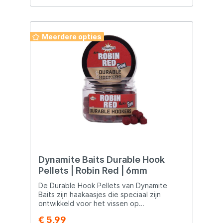
Meerdere opties
Dynamite Baits Durable Hook
Pellets | Robin Red | 6mm
De Durable Hook Pellets van Dynamite
Baits zijn haakaasjes die speciaal zijn
ontwikkeld voor het vissen op
verschillende vissoorten. Hier zijn enkele
€ 5,99
kenmerken en toepassingen van deze