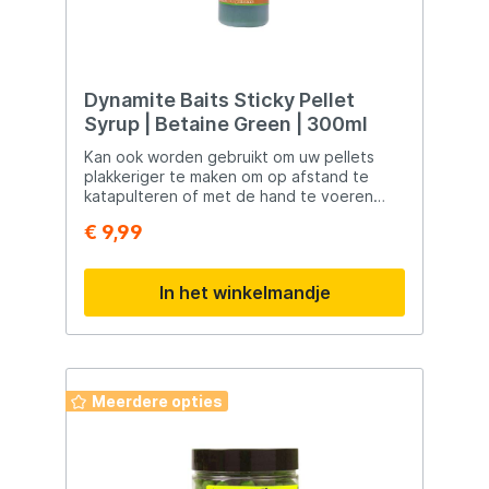
Dynamite Baits Sticky Pellet
Syrup | Betaine Green | 300ml
Kan ook worden gebruikt om uw pellets
plakkeriger te maken om op afstand te
katapulteren of met de hand te voeren
wanneer nauwkeurigheid belangrijk is.
€ 9,99
Meng droge korrels met water. Giet na 45
seconden af ​​en laat 5 minuten staan. Voeg
vervolgens een flinke hoeveelheid siroop
In het winkelmandje
toe aan de pellets en meng dit goed.
Pellets binden zich maar breken dan snel af
in het water.
Meerdere opties