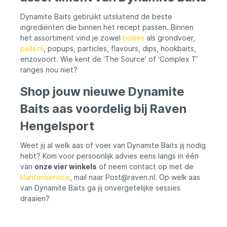
duurzaam te zijn en goed aan de haak te
Dynamite Baits gebruikt uitsluitend de beste
blijven tijdens het vissen. Dit verhoogt de
effectiviteit van het aas. Geschikt voor
ingrediënten die binnen het recept passen. Binnen
Vaste Stok, Match- en Feederhengel: De
het assortiment vind je zowel
boilies
als grondvoer,
veelzijdigheid van deze haakaasjes maakt
pellets
, popups, particles, flavours, dips, hookbaits,
ze geschikt voor verschillende
enzovoort. Wie kent de ‘The Source’ of ‘Complex T’
hengeltechnieken, waaronder vissen met
ranges nou niet?
de vaste stok, matchhengel en
feederhengel. Over het algemeen bieden
Shop jouw nieuwe Dynamite
de Durable Hook Pellets van Dynamite
Baits vissers een attractieve en effectieve
Baits aas voordelig bij Raven
optie voor het vissen op diverse
vissoorten in verschillende
Hengelsport
omstandigheden.
Weet jij al welk aas of voer van Dynamite Baits jij nodig
hebt? Kom voor persoonlijk advies eens langs in één
van
onze vier winkels
of neem contact op met de
klantenservice
, mail naar Post@raven.nl. Op welk aas
van Dynamite Baits ga jij onvergetelijke sessies
draaien?