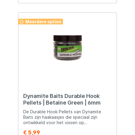
Meerdere opties
Dynamite Baits Durable Hook
Pellets | Betaine Green | 6mm
De Durable Hook Pellets van Dynamite
Baits zijn haakaasjes die speciaal zijn
ontwikkeld voor het vissen op
verschillende vissoorten. Hier zijn enkele
€ 5,99
kenmerken en toepassingen van deze