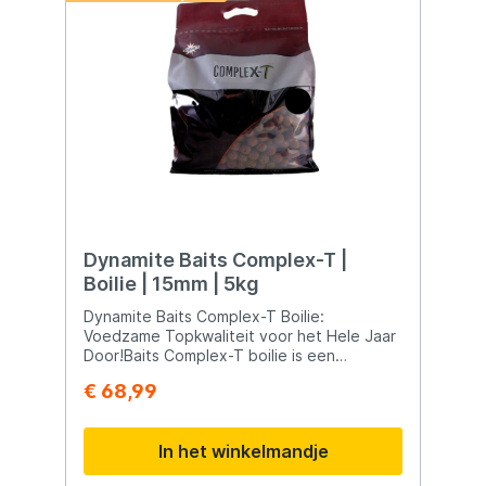
Dynamite Baits Complex-T |
Boilie | 15mm | 5kg
Dynamite Baits Complex-T Boilie:
Voedzame Topkwaliteit voor het Hele Jaar
Door!Baits Complex-T boilie is een
hoogwaardig aas samengesteld met
€ 68,99
premium ingrediënten. Deze boilie
onderscheidt zich door het toegevoegde
ingrediënt Spirulina, wat bijdraagt aan de
In het winkelmandje
uitzonderlijke kwaliteit en voedingswaarde.
Hier zijn enkele kenmerken van de