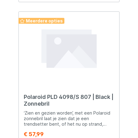
Lensbreedte:55mm Lenshoogte:42mm
Meerdere opties
Polaroid PLD 4098/S 807 | Black |
Zonnebril
‘Zien en gezien worden’, met een Polaroid
zonnebril laat je zien dat je een
trendsetter bent, of het nu op strand,
straat of op de skipiste is. Door de
€ 57,99
gepolariseerde glazen van dit model wordt