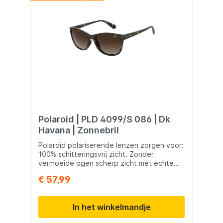
Polaroid | PLD 4099/S 086 | Dk
Havana | Zonnebril
Polaroid polariserende lenzen zorgen voor:
100% schitteringsvrij zicht. Zonder
vermoeide ogen scherp zicht met echte
kleuren en heldere contrasten. Deze
€ 57,99
lenzen hebben een anti-kras laag en
beschermen de ogen tegen schadelijke
UV-A, -B en C straling.
In het winkelmandje
Montuurbreedte:136mm
Neusbreedte:19mm Pootlengte:145mm