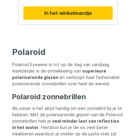
weerkaatsend licht – bijvoorbeeld door
water, glas of sneeuw – tegengehouden.
In het winkelmandje
Polaroid Eyewear is wereldleider in
oogzorg en optiek en een toonaangevend
internationaal brillenmerk dat haar
merknaam dankt aan de uitvinding dat de
technologische en optische wereld op haar
grondvesten deed daveren;
gepolariseerde lenzen. Polaroid heeft zijn
Polaroid
reputatie als toonaangevend merk in
gepolariseerde lenzen sinds de
verwezenlijking in 1937 door Edwin Land
Polaroid Eyewear is tot op de dag van vandaag
enkel maar weten te versterken. Vandaag
marktleider in de ontwikkeling van
superieure
is Polaroid producent en distributeur van
polariserende glazen
en verkoopt haar fashionable
gepolariseerde zonnebrillen, clip-ons,
polariserende zonnebrillen over heel de wereld.
suncovers en monturen wereldwijd via de
verkoopskanalen en een netwerk van
Polaroid zonnebrillen
exclusieve distributeurs.
Als visser is het altijd handig om een zonnebril bij je te
hebben. Met de polariserende glazen van de Polaroid
zonnebrillen heb je
veel minder last van reflecties
in het water
. Hierdoor kun je de vis veel beter
lokaliseren waardoor je sneller op de juiste stek zal