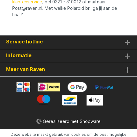
klantenservice
, bel 0321 - 310012 of mail naar
Post@raven.nl. Met welke Polaroid bril ga jij aan de
haal?
Service hotline
Informatie
Meer van Raven
Gerealiseerd met Shopware
Deze website maakt gebruik van cookies om de best mogelijke