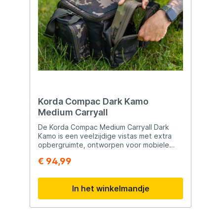
Korda Compac Dark Kamo
Medium Carryall
De Korda Compac Medium Carryall Dark
Kamo is een veelzijdige vistas met extra
opbergruimte, ontworpen voor mobiele
karpervissers en langere sessies waarbij
€ 94,99
overzicht en organisatie belangrijk zijn.
Deze Carryall is perfect compatibel met de
Korda Compac EVA pouches, waardoor je
In het winkelmandje
tackle en accessoires efficiënt kunt indelen
en snel kunt terugvinden aan de waterkant.
De tas is vervaardigd uit sterk en
waterafstotend Dark Kamo materiaal en