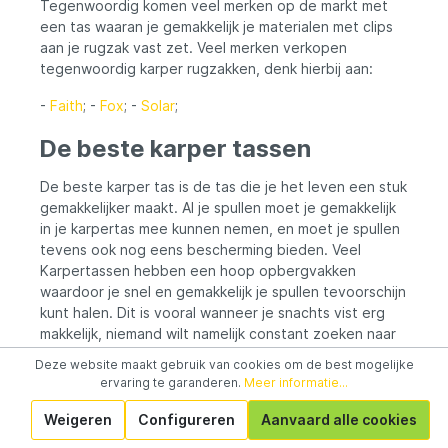
Tegenwoordig komen veel merken op de markt met
een tas waaran je gemakkelijk je materialen met clips
aan je rugzak vast zet. Veel merken verkopen
tegenwoordig karper rugzakken, denk hierbij aan:
-
Faith
; -
Fox
; -
Solar
;
De beste karper tassen
De beste karper tas is de tas die je het leven een stuk
gemakkelijker maakt. Al je spullen moet je gemakkelijk
in je karpertas mee kunnen nemen, en moet je spullen
tevens ook nog eens bescherming bieden. Veel
Karpertassen hebben een hoop opbergvakken
waardoor je snel en gemakkelijk je spullen tevoorschijn
kunt halen. Dit is vooral wanneer je snachts vist erg
makkelijk, niemand wilt namelijk constant zoeken naar
zijn spullen. Een specifieke karper tas aanwijzen is dus
Deze website maakt gebruik van cookies om de best mogelijke
niet te doen, Dit is omdat iedereen immers anders vist
ervaring te garanderen.
Meer informatie...
en ook nog hele andere wensen heeft. Wel is het
belangrijk om goed te kijken welke spullen je goed en
Weigeren
Configureren
Aanvaard alle cookies
veilig wilt opbergen. Dit zodat je deze spullen altijd