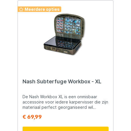
Meerdere opties
Nash Subterfuge Workbox - XL
De Nash Workbox XL is een onmisbaar
accessoire voor iedere karpervisser die zijn
materiaal perfect georganiseerd wil
houden. Ontwikkeld op basis van een van
€ 69,99
de meest geliefde Nash-producten ooit,
biedt deze Workbox een slimme en ruime
opbergoplossing voor al je terminal tackle-