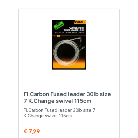
hoeft te rommelen met een tang en dat
soort zaken om de Heli-Safe op een Dark
Matter Leader te bevestigen!
Fl.Carbon Fused leader 30lb size
7 K.Change swivel 115cm
Fl.Carbon Fused leader 30lb size 7
K.Change swivel 115cm
€ 7,29