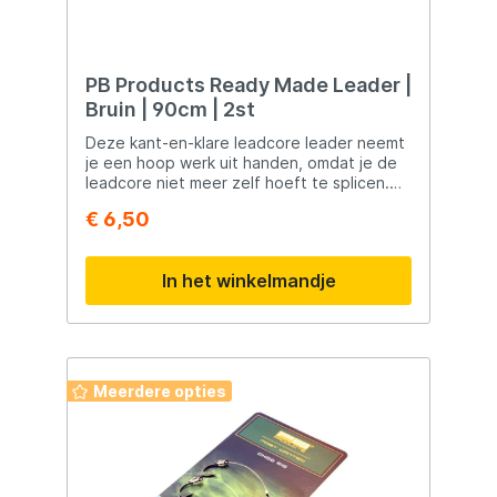
PB Products Ready Made Leader |
Bruin | 90cm | 2st
Deze kant-en-klare leadcore leader neemt
je een hoop werk uit handen, omdat je de
leadcore niet meer zelf hoeft te splicen.
Het materiaal is erg soepel en door de
€ 6,50
zware kern blijft hij mooi tegen de bodem
liggen.
In het winkelmandje
Meerdere opties