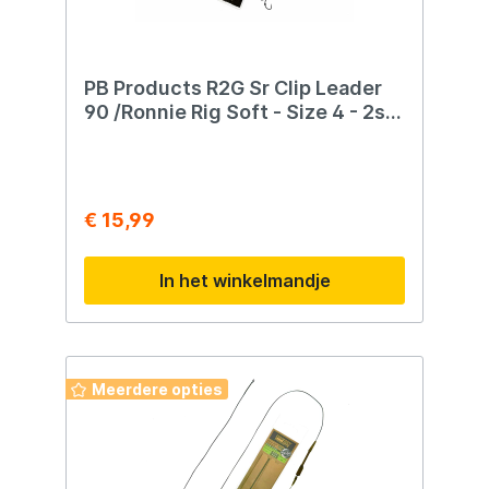
leader Breeksterkte: 45 lb of 65 lb Kleuren:
Weed en Silt Inclusief Heli-Chod Sleeves
Inclusief QC Big Eye Swivel
PB Products R2G Sr Clip Leader
90 /Ronnie Rig Soft - Size 4 - 2st.
- Weed
€ 15,99
In het winkelmandje
Meerdere opties