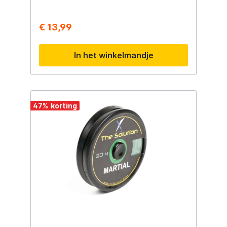
€ 13,99
In het winkelmandje
47
%