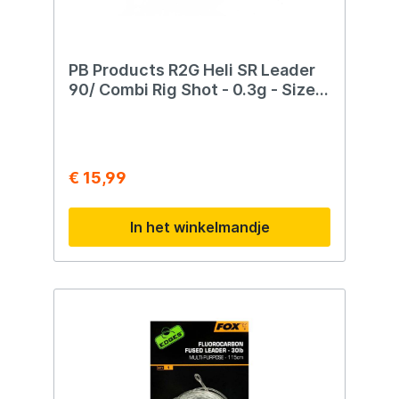
PB Products R2G Heli SR Leader
90/ Combi Rig Shot - 0.3g - Size 4
- 2st. - Weed
€ 15,99
In het winkelmandje