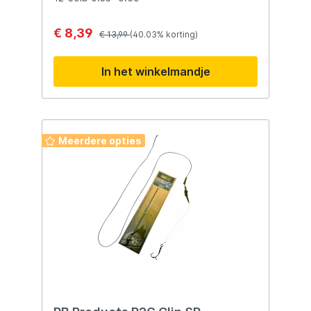
€ 8,39
€ 13,99
(40.03% korting)
In het winkelmandje
Meerdere opties