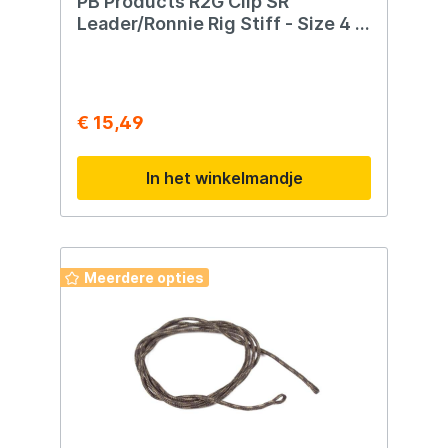
PB Products R2G Clip SR
Leader/Ronnie Rig Stiff - Size 4 -
2st. - Weed
€ 15,49
In het winkelmandje
Meerdere opties