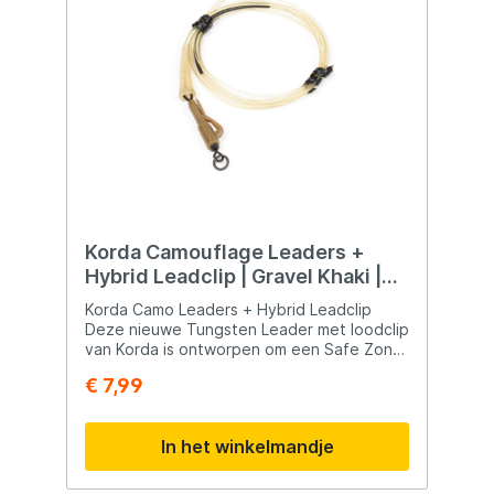
Korda Camouflage Leaders +
Hybrid Leadclip | Gravel Khaki |
40lb
Korda Camo Leaders + Hybrid Leadclip
Deze nieuwe Tungsten Leader met loodclip
van Korda is ontworpen om een Safe Zone
op je aangevoerde visplek te creëren en
€ 7,99
biedt verschillende voordelen. Hier zijn
enkele kenmerken en specificaties: Hogere
Trekkracht: Deze leader is ontwikkeld met
In het winkelmandje
een hogere trekkracht, waardoor je meer
kracht hebt bij het drillen van vissen en het
bevissen van potentieel sterke stekken.