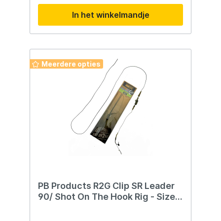
In het winkelmandje
Meerdere opties
PB Products R2G Clip SR Leader
90/ Shot On The Hook Rig - Size 4
- 2st. - Weed