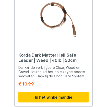
Korda Dark Matter Heli Safe
Leader | Weed | 40lb | 50cm
Dankzij de verkrijgbare Clear, Weed en
Gravel kleuren zal het op elk type bodem
wegvallen. Dankzij de Chod Safe System
die op de Dark Matter Leader is
€ 10,99
aangebracht is het systeem uiterst vis
veilig en met de Heli Safe System kan je er
voor kiezen om je lood of werpgewicht aan
In het winkelmandje
de leader vast te houden of indien het
echt noodzakelijk is deze gelijk te lossen.
Dat betekent dus dat je niet meer zelf