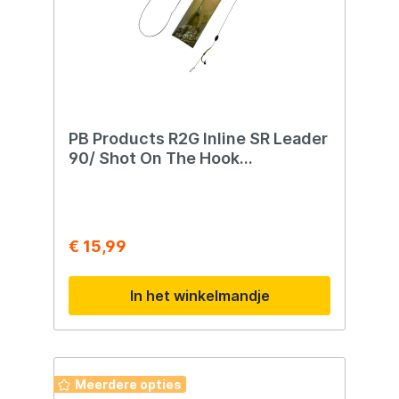
PB Products R2G Inline SR Leader
90/ Shot On The Hook
Overloaded Rig - Size 6 - 2st. -
Weed
€ 15,99
In het winkelmandje
Meerdere opties