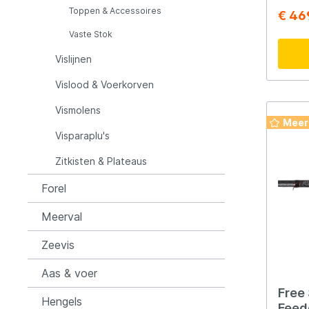
maar h
Toppen & Accessoires
€ 46
voor h
method
Rozemijer
Salmo
Vaste Stok
gebou
carbon
Vislijnen
licht 
Senshu
Shakes
Free S
Vislood & Voerkorven
geleve
hol ca
Vismolens
gevoelig. Extra toppen
Spiderwire
Spro
Meer
oz.
Visparaplu's
Zitkisten & Plateaus
Team Deep Sea
Traxis
Forel
Viper
Waters
Meerval
Zeevis
Yuki
Aas & voer
Free
Hengels
Feede