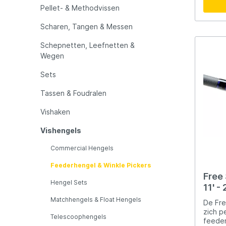
LFT
Libra L
werpei
Pellet- & Methodvissen
herstelactie. Hie
montag
Scharen, Tangen & Messen
voerstek. De semi-p
Mainline
Matrix
actie 
Schepnetten, Leefnetten &
vermin
Wegen
tijdens de d
Minn Kota
Mitchel
handgr
Sets
contro
Geschi
Tassen & Foudralen
brasem en z
MTC
Muck B
kenmerken Slanke
blank Snelle herstelactie Semi-
Vishaken
parabolis
Ondex Spinners
Owner
handgreep Ho
Vishengels
geleideogen V
nauwkeur
Commercial Hengels
Plano
Polaroi
losschieters Com
Feederhengel & Winkle Pickers
Goede balan
diverse af
Free 
Hengel Sets
Method fe
11' -
Pro Line
Pro Tac
Brasem viss
Matchhengels & Float Hengels
Commer
De Fre
zich p
Telescoophengels
Raymarine
Rapala
feeder