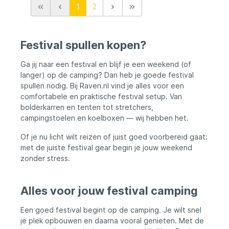
1
2
jouw outdoor avonturen? Met de
Eurocatch campingstoel geniet je van een
comfortabele zit, overal waar je gaat.
Dankzij de compacte en draagbare
Festival spullen kopen?
ontwerp, neem je beide items moeiteloos
mee in de handige draagtas. Geen gedoe
met opzetten, het veldbed staat binnen 10
Ga jij naar een festival en blijf je een weekend (of
seconden klaar om jou een goede
langer) op de camping? Dan heb je goede festival
nachtrust te bezorgen. Stevig en
spullen nodig. Bij Raven.nl vind je alles voor een
duurzaam materiaal zorgt voor langdurig
comfortabele en praktische festival setup. Van
gebruik, ideaal voor festivals, kamperen en
bolderkarren en tenten tot stretchers,
meer. Met een maximaal draagvermogen
campingstoelen en koelboxen — wij hebben het.
van 113 kg voor de stoel en 115 kg voor
het veldbed, staan ze garant voor comfort
Of je nu licht wilt reizen of juist goed voorbereid gaat:
en gemak. Wacht niet langer en haal deze
campingset in huis voor jouw volgende
met de juiste festival gear begin je jouw weekend
buitenavontuur. Het is de ideale
zonder stress.
toevoeging voor jouw kampeeruitrusting!
Eurocatch Campingstoel & Opvouwbaar
Veldbed - Festival set - Campingset
Alles voor jouw festival camping
Compact en Draagbaar: Makkelijk op te
vouwen en mee te nemen in de handige
Een goed festival begint op de camping. Je wilt snel
draagtas. Perfect voor onderweg!
Comfortabele Zithouding: Ideaal voor
je plek opbouwen en daarna vooral genieten. Met de
langdurig zitcomfort tijdens vistrips of op