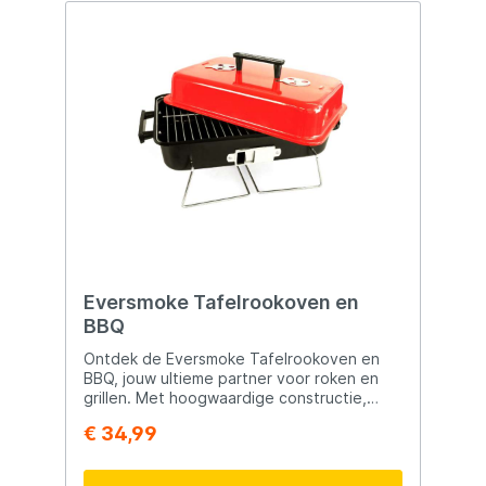
Eversmoke Tafelrookoven en
BBQ
Ontdek de Eversmoke Tafelrookoven en
BBQ, jouw ultieme partner voor roken en
grillen. Met hoogwaardige constructie,
dubbele functionaliteit, en gemakkelijke
€ 34,99
bediening, brengt deze rookoven en
barbecue de smaak van het roken naar
jouw achtertuin. Geniet van sappige