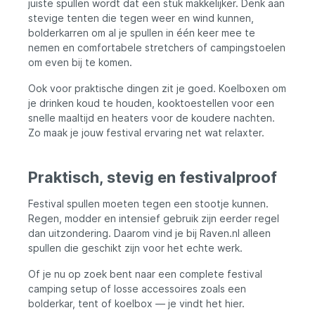
juiste spullen wordt dat een stuk makkelijker. Denk aan
het strand. Geniet van ontspannen
stevige tenten die tegen weer en wind kunnen,
momenten! Snel Op te Zetten Veldbed:
bolderkarren om al je spullen in één keer mee te
Sta binnen 10 seconden klaar voor de
nemen en comfortabele stretchers of campingstoelen
ultieme slaapervaring op festivals en
om even bij te komen.
kampeertrips. Specificaties 1. Je kunt de
Eurocatch Campingstoel gemakkelijk
Ook voor praktische dingen zit je goed. Koelboxen om
meenemen in de handige draagtas. 2.
Geniet van een comfortabele zithouding
je drinken koud te houden, kooktoestellen voor een
dankzij de zitbreedte van 49 cm en
snelle maaltijd en heaters voor de koudere nachten.
zithoogte van 45 cm. 3. Altijd je drankje bij
Zo maak je jouw festival ervaring net wat relaxter.
de hand met de geïntegreerde
bekerhouder in de armleuning. 4. Het
stevige metalen frame en duurzame PU
Praktisch, stevig en festivalproof
gecoat Oxford Nylon maken de stoel
stevig en duurzaam. 5. Geschikt voor
gebruikers tot 113 kg, ideaal voor een
Festival spullen moeten tegen een stootje kunnen.
breed publiek. 6. Het Eurocatch
Regen, modder en intensief gebruik zijn eerder regel
Opvouwbaar Veldbed staat binnen 10
dan uitzondering. Daarom vind je bij Raven.nl alleen
seconden klaar voor een comfortabele
spullen die geschikt zijn voor het echte werk.
nachtrust. 7. Robuust en duurzaam dankzij
het sterk stalen frame en waterbestendig
Of je nu op zoek bent naar een complete festival
materiaal. 8. Multifunctioneel voor
camping setup of losse accessoires zoals een
verschillende gelegenheden, ideaal voor
bolderkar, tent of koelbox — je vindt het hier.
festivals en kamperen.