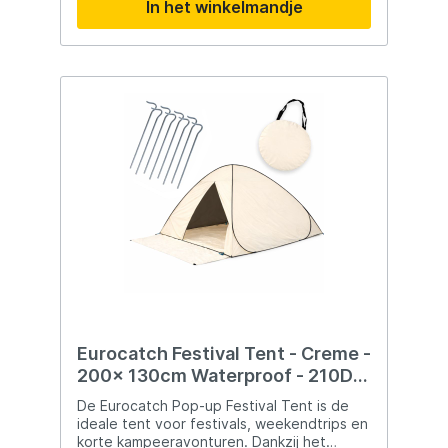
In het winkelmandje
gegrilde steaks en authentiek gerookte
gerechten, waar je ook bent. Haal nu de
Eversmoke in huis en til je kookkunsten naar
een hoger niveau!
Eurocatch Festival Tent - Creme -
200x 130cm Waterproof - 210D
Oxfort nylon
De Eurocatch Pop-up Festival Tent is de
ideale tent voor festivals, weekendtrips en
korte kampeeravonturen. Dankzij het