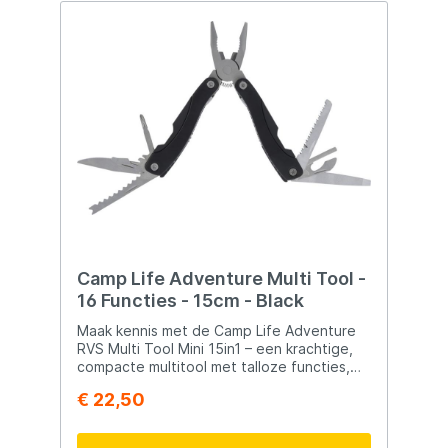
kamperen, strand, festivals en tuinwerk
gewicht: Afmetingen: 173 × 88 × 34 mm
Gewicht: 575 g Oplaadtijd: 6,5 uur
Camp Life Adventure Multi Tool -
16 Functies - 15cm - Black
Maak kennis met de Camp Life Adventure
RVS Multi Tool Mini 15in1 – een krachtige,
compacte multitool met talloze functies,
perfect voor onderweg. Deze
€ 22,50
multifunctionele tool biedt 15 handige
functies in een compact ontwerp.
Lichtgewicht en gemakkelijk mee te nemen,