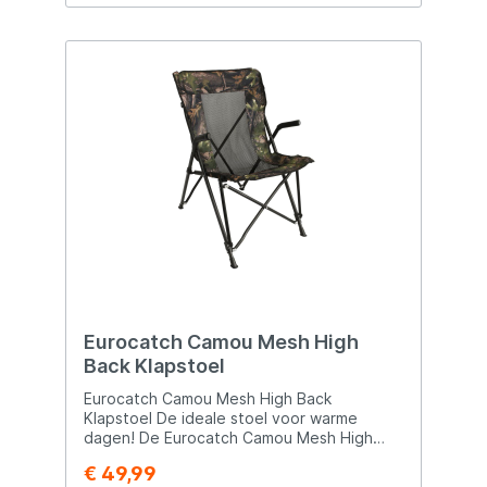
Eurocatch Camou Mesh High
Back Klapstoel
Eurocatch Camou Mesh High Back
Klapstoel De ideale stoel voor warme
dagen! De Eurocatch Camou Mesh High
Back Klapstoel biedt maximaal zitcomfort
€ 49,99
dankzij de ademende mesh-stof, die zorgt