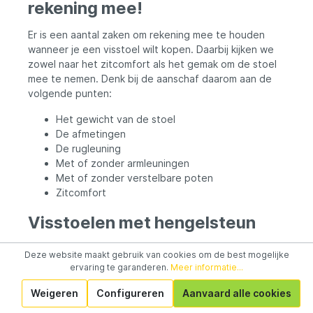
rekening mee!
Er is een aantal zaken om rekening mee te houden
wanneer je een visstoel wilt kopen. Daarbij kijken we
zowel naar het zitcomfort als het gemak om de stoel
mee te nemen. Denk bij de aanschaf daarom aan de
volgende punten:
Het gewicht van de stoel
De afmetingen
De rugleuning
Met of zonder armleuningen
Met of zonder verstelbare poten
Zitcomfort
Visstoelen met hengelsteun
Bij statisch vissen, zoals karpervissen, is een goede
Deze website maakt gebruik van cookies om de best mogelijke
hengelsteun onmisbaar. Nu zijn er visstoelen met
ervaring te garanderen.
Meer informatie...
geïntegreerde hengelsteun verkrijgbaar, maar deze
Weigeren
Configureren
Aanvaard alle cookies
zijn doorgaans minder stevig en van mindere kwaliteit.
Vandaar dat je er wat ons betreft beter voor kunt