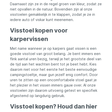
wiebelen, dankzij het stabiele Leg Lock
600x300DinFrame: MetaalSamenvattingDe
Daarnaast zijn ze in de regel groen van kleur, zodat ze
frame. • Pas de rugleuning gemakkelijk aan
Eurocatch Beer Chair combineert comfort,
niet opvallen in de natuur. Bovendien zijn al onze
met het handige Cam wheel. • Voor de
draagbaarheid en duurzaamheid in één
visstoelen gemakkelijk in te klappen, zodat je ze in
ultieme duurzaamheid is deze stoel
betaalbare vouwstoel. Dankzij het stevige
iedere auto of viskar kunt meenemen.
voorzien van een stevig metalen
metalen frame en het duurzame materiaal,
frame.*95x66x105 cm
ben je verzekerd van een lange
Visstoel kopen voor
levensduur. Met de handige bekerhouder
en de meegeleverde draagtas, is deze
karpervissen
stoel ideaal voor elke buitenactiviteit.
Voeg de Eurocatch Beer Chair toe aan je
Met name wanneer je op karpers gaat vissen is een
uitrusting en geniet van comfortabele
zitplaatsen waar je ook gaat.
goede visstoel van groot belang. Je bent immers een
flink aantal uren bezig, terwijl je het grootste deel van
de tijd aan het wachten bent tot je beet hebt. Kies
daarom niet voor het eerste het beste eenvoudige
campingstoeltje, maar gun jezelf enig comfort. Door
uren te zitten op een oncomfortabele stoel gaat je
het plezier in het vissen immers gauw over. Al onze
visstoelen zijn daarom uitvoerig getest en specifiek
afgestemd op langdurig gebruik.
Visstoel kopen? Houd dan hier