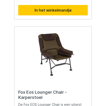
voor een uitstekende ventilatie. Met
slechts 3,6 kg is de stoel licht van gewicht,
In het winkelmandje
eenvoudig in te klappen en gemakkelijk
mee te nemen. Hoge rugleuning voor
optimaal comfort Ademend mesh-materiaal
voor frisse luchtcirculatie Stevig aluminium
frame met slimme gewichtsverdeling
Duurzame 600D nylon bekleding in
camouflageprint Licht, compact en in
enkele seconden opgezet
Fox Eos Lounger Chair -
Karperstoel
De Fox EOS Lounger Chair is een uiterst